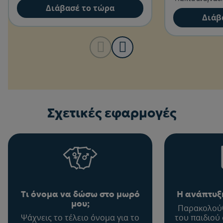
βρεφών.
Διάβασέ το τώρα
Διάβ
Σχετικές εφαρμογές
Τι όνομα να δώσω στο μωρό
Η ανάπτυξη
μου;
Παρακολούθ
Ψάχνεις το τέλειο όνομα για το
του παιδιού