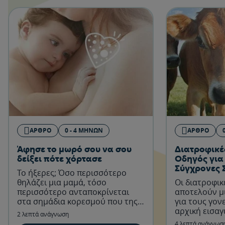
ΆΡΘΡΟ
0 - 4 ΜΗΝΏΝ
ΆΡΘΡΟ
Άφησε το μωρό σου να σου
Διατροφικέ
δείξει πότε χόρτασε
Οδηγός για 
Σύγχρονες 
Το ήξερες; Όσο περισσότερο
θηλάζει μια μαμά, τόσο
Οι διατροφικ
περισσότερο ανταποκρίνεται
αποτελούν μ
στα σημάδια κορεσμού που της
για τους γονε
δείχνει το μωρό της
αρχική εισα
2 λεπτά ανάγνωση
τροφών στη 
4 λεπτά ανάγνωσ