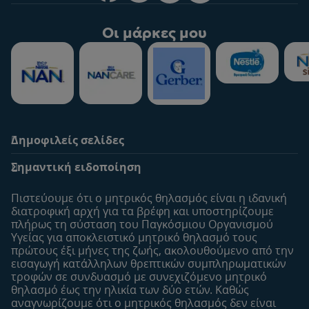
Οι μάρκες μου
Δημοφιλείς σελίδες
Υποστήριξη
To Nestlé Baby&me
Σημαντική ειδοποίηση
Οι Ειδικοί μας
Μοναδικά προνόμια
Συχνές ερωτήσεις
Σχετικά με εμάς
Πιστεύουμε ότι ο μητρικός θηλασμός είναι η ιδανική
Αναζήτηση
Η σελίδα μου
διατροφική αρχή για τα βρέφη και υποστηρίζουμε
πλήρως τη σύσταση του Παγκόσμιου Οργανισμού
Επικοινώνησε μαζί μας
Το προφίλ μου
Υγείας για αποκλειστικό μητρικό θηλασμό τους
Είσοδος/Εγγραφή
πρώτους έξι μήνες της ζωής, ακολουθούμενo από την
εισαγωγή κατάλληλων θρεπτικών συμπληρωματικών
Προϊόντα
τροφών σε συνδυασμό με συνεχιζόμενο μητρικό
Εύρεση προϊόντος
θηλασμό έως την ηλικία των δύο ετών. Καθώς
αναγνωρίζουμε ότι ο μητρικός θηλασμός δεν είναι
Οι μάρκες μου