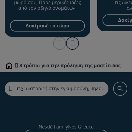
μωρό σου; Πάρε μερικές ιδέες
τις δικ
από τον οδηγό ονομάτων!
αν
Δοκίμ
Δοκίμασέ το τώρα
8 τρόποι για την πρόληψη της μαστίτιδας
Home
Nestlé FamilyNes Greece