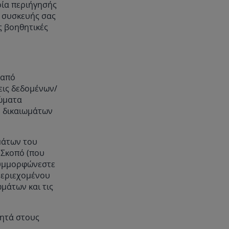
ρία περιήγησής
ς συσκευής σας
ς βοηθητικές
 από
εις δεδομένων/
ιώματα
ν δικαιωμάτων
μάτων του
 Σκοπό (που
συμμορφώνεστε
Περιεχομένου
ωμάτων και τις
ρητά στους