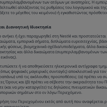
 συμπεριλαμβανομένων των ατόμων με αναπηρίες. Η εμπει
βελτιωθεί αλλάζοντας τις ρυθμίσεις του λογισμικού και τη
λλάξετε το μέγεθος του κειμένου) ή εγκαθιστώντας πρόσθετε
αι Διανοητική Ιδιοκτησία
 ανήκει ή έχει παραχωρηθεί στη Nestlé και προστατεύεται
αιώματα, εμπορικά σήματα, διπλώματα ευρεσιτεχνίας, βάσ
ικής φύσεως, βιομηχανικά σχέδια/υποδείγματα, άλλα δικα
διοκτησίας και άλλα δικαιώματα (συμπεριλαμβανομένων τω
εικόνας).
κτυπώσετε ή να αποθηκεύσετε ηλεκτρονικά αντίγραφα τμη
όπως ψηφιακές μαγειρικές συνταγές) αποκλειστικά για τον
ραπάνω) υπό τις ακόλουθες προϋποθέσεις: (α) πρέπει να 
ες Όρους και (β) πρέπει να σέβεστε την ακεραιότητα του 
ίτε (και να μην καταργείτε) τις δηλώσεις πνευματικών δικαι
εμπορικών σημάτων στο εν λόγω Περιεχόμενο.
ρήση του Περιεχομένου εκτός από αυτή που αναφέρεται 
υς απαγορεύεται.