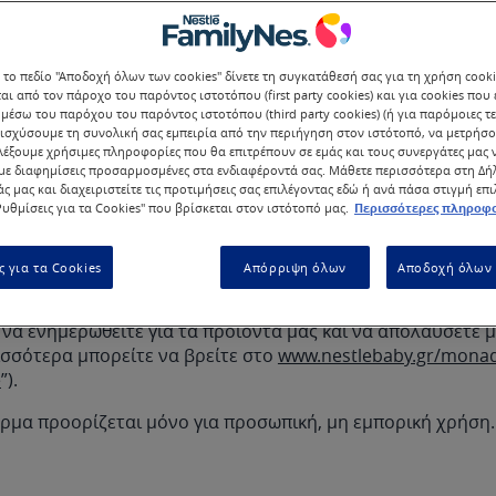
 την εμπειρία σας.
χρήσης (εφεξής οι
 το πεδίο "Αποδοχή όλων των cookies" δίνετε τη συγκατάθεσή σας για τη χρήση cook
ν για την πρόσβασή σας και τη χρήση αυτής της Πλατφόρμ
αι από τον πάροχο του παρόντος ιστοτόπου (first party cookies) και για cookies που
μέσω του παρόχου του παρόντος ιστοτόπου (third party cookies) (ή για παρόμοιες τε
ση και τη χρήση αυτής της Πλατφόρμας, συμφωνείτε ότι 
ισχύσουμε τη συνολική σας εμπειρία από την περιήγηση στον ιστότοπό, να μετρήσο
ρους,
λέξουμε χρήσιμες πληροφορίες που θα επιτρέπουν σε εμάς και τους συνεργάτες μας 
 τους Συμπληρωματικούς Όρους Χρήσης Goodnes Chat, Adi
ε διαφημίσεις προσαρμοσμένες στα ενδιαφέροντά σας. Μάθετε περισσότερα στη Δ
άς μας και διαχειριστείτε τις προτιμήσεις σας επιλέγοντας εδώ ή ανά πάσα στιγμή επ
), Tint, GetFeedback, οι οποίοι ενσωματώνονται μέσω παρ
υθμίσεις για τα Cookies" που βρίσκεται στον ιστότοπό μας.
Περισσότερες πληροφο
ε, παρακαλούμε να μην χρησιμοποιήσετε αυτήν την Πλατ
υτήν την πλατφόρμα
ς για τα Cookies
Απόρριψη όλων
Αποδοχή όλων 
μα σας δίνει τη δυνατότητα να περιηγηθείτε, να λάβετε μ
 να ενημερωθείτε για τα προϊόντα μας και να απολαύσετε 
ισσότερα μπορείτε να βρείτε στο
www.nestlebaby.gr/monad
e
”).
ρμα προορίζεται μόνο για προσωπική, μη εμπορική χρήση