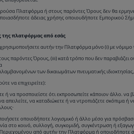
αρούσα Πλατφόρμα ή στους παρόντες Όρους δεν θα ερμην
οιασδήποτε άδειας χρήσης οποιουδήποτε Εμπορικού Σήμ
ς της πλατφόρμας από εσάς
χρησιμοποιήσετε αυτήν την Πλατφόρμα μόνο (i) με νόμιμο
 τους παρόντες Όρους, (iii) κατά τρόπο που δεν παραβιάζει 
α
ιλαμβανομένων των δικαιωμάτων πνευματικής ιδιοκτησίας, τ
ούτε να επιχειρείτε):
τε ή να προσποιείστε ότι εκπροσωπείτε κάποιον άλλο. να β
να απειλείτε, να καταδιώκετε ή να ντροπιάζετε σκόπιμα ή 
λλους·
ποιήσετε οποιοδήποτε λογισμικό ή άλλο μέσο για πρόσβασ
νία στο κοινό, συλλογή, συγκομιδή, συγκέντρωση ή εξαγω
Περιεχομένου από αυτήν την Πλατφόρμα ή οποιοδήποτε 