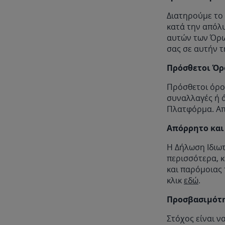
Διατηρούμε το
κατά την απόλυ
αυτών των Όρω
σας σε αυτήν τ
Πρόσθετοι Όρ
Πρόσθετοι όροι
συναλλαγές ή ά
Πλατφόρμα. Απ
Απόρρητο και
Η Δήλωση Ιδιωτ
περισσότερα, κ
και παρόμοιας 
κλικ
εδώ
.
Προσβασιμότ
Στόχος είναι ν