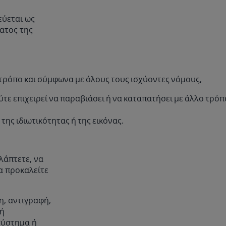
εύεται ως
ατος της
 τρόπο και σύμφωνα με όλους τους ισχύοντες νόμους,
ούτε επιχειρεί να παραβιάσει ή να καταπατήσει με άλλο τρό
ης ιδιωτικότητας ή της εικόνας.
λάπτετε, να
να προκαλείτε
η, αντιγραφή,
γή
σύστημα ή