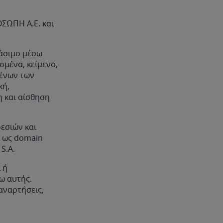
ΣΩΠΗ Α.Ε. και
βάσιμο μέσω
μένα, κείμενο,
μένων των
κή,
η και αίσθηση
εσιών και
ι ως domain
 S.A.
 ή
ω αυτής.
αναρτήσεις,