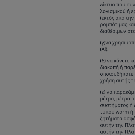
δίκτυο που συ
λογισμικού ή 
(εκτός από τη
ρομπότ μας και
διαθέσιμων στ
(γ)να χρησιμοπ
(AI).
(δ) να κάνετε 
διακοπή ή παρ
οποιουδήποτε 
χρήση αυτής τ
(ε) να παρακάμ
μέτρα, μέτρα 
συστήματος ή δ
τύπου worm ή 
ζητήματα ασφά
αυτήν την Πλα
αυτήν την Πλατ