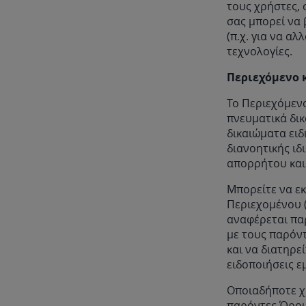
τους χρήστες,
σας μπορεί να 
(π.χ. για να α
τεχνολογίες.
Περιεχόμενο κ
Το Περιεχόμενο
πνευματικά δικ
δικαιώματα ειδ
διανοητικής ι
απορρήτου και 
Μπορείτε να ε
Περιεχομένου (
αναφέρεται πα
με τους παρόντ
και να διατηρε
ειδοποιήσεις 
Οποιαδήποτε χ
παρόντες Όρο