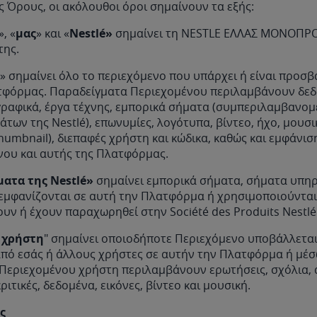
 Όρους, οι ακόλουθοι όροι σημαίνουν τα εξής:
», «
μας
» και «
Nestlé»
σημαίνει τη NESTLE ΕΛΛΑΣ ΜΟΝΟΠΡΟ
 της.
» σημαίνει όλο το περιεχόμενο που υπάρχει ή είναι προσ
τφόρμας. Παραδείγματα Περιεχομένου περιλαμβάνουν δεδο
γραφικά, έργα τέχνης, εμπορικά σήματα (συμπεριλαμβανο
των της Nestlé), επωνυμίες, λογότυπα, βίντεο, ήχο, μουσι
humbnail), διεπαφές χρήστη και κώδικα, καθώς και εμφάνισ
νου και αυτής της Πλατφόρμας.
ατα της Nestlé»
σημαίνει εμπορικά σήματα, σήματα υπηρ
εμφανίζονται σε αυτή την Πλατφόρμα ή χρησιμοποιούντα
υν ή έχουν παραχωρηθεί στην Société des Produits Nestlé
 χρήστη
" σημαίνει οποιοδήποτε Περιεχόμενο υποβάλλεται
από εσάς ή άλλους χρήστες σε αυτήν την Πλατφόρμα ή μέσ
Περιεχομένου χρήστη περιλαμβάνουν ερωτήσεις, σχόλια, 
ριτικές, δεδομένα, εικόνες, βίντεο και μουσική.
ς