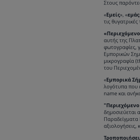
Στους παρόντες
«
Εμείς
», «
εμάς
τις θυγατρικές
«Περιεχόμενο
αυτής της Πλα
φωτογραφίες, 
Εμπορικών Σημά
μικρογραφία (t
του Περιεχομέ
«
Εμπορικά Σήμ
λογότυπα που 
name και ανήκο
"Περιεχόμενο
δημοσιεύεται 
Παραδείγματα 
αξιολογήσεις, κ
Τροποποιήσει