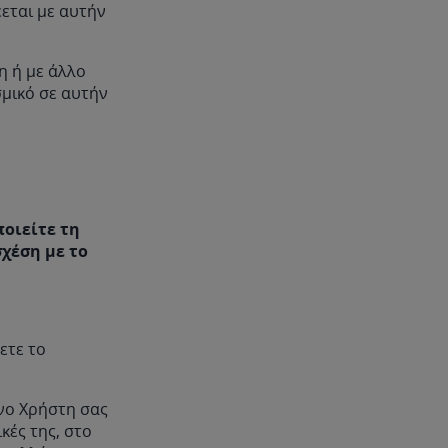
εται με αυτήν
η ή με άλλο
σμικό σε αυτήν
οιείτε τη
χέση με το
ετε το
ενο Χρήστη σας
κές της, στο