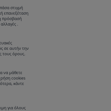
 πάσα στιγμή
ική επανεξέταση
θη πρόσβασή
 αλλαγές .
κτυακές
ύς σε αυτήν την
ς τους όρους.
ια να μάθετε
 χρήση cookies
ότερα, κάντε
ιμη για όλους