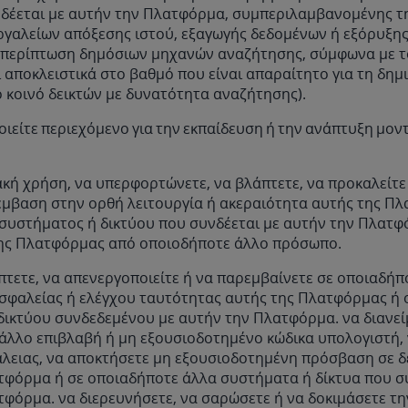
νδέεται με αυτήν την Πλατφόρμα, συμπεριλαμβανομένης τ
εργαλείων απόξεσης ιστού, εξαγωγής δεδομένων ή εξόρυξη
ν περίπτωση δημόσιων μηχανών αναζήτησης, σύμφωνα με το
 αποκλειστικά στο βαθμό που είναι απαραίτητο για τη δημ
ο κοινό δεικτών με δυνατότητα αναζήτησης).
οιείτε περιεχόμενο για την εκπαίδευση ή την ανάπτυξη μο
κακή χρήση, να υπερφορτώνετε, να βλάπτετε, να προκαλείτε
έμβαση στην ορθή λειτουργία ή ακεραιότητα αυτής της Π
συστήματος ή δικτύου που συνδέεται με αυτήν την Πλατφ
ης Πλατφόρμας από οποιοδήποτε άλλο πρόσωπο.
πτετε, να απενεργοποιείτε ή να παρεμβαίνετε σε οποιαδήπ
ασφαλείας ή ελέγχου ταυτότητας αυτής της Πλατφόρμας ή
ικτύου συνδεδεμένου με αυτήν την Πλατφόρμα. να διανείμε
άλλο επιβλαβή ή μη εξουσιοδοτημένο κώδικα υπολογιστή, 
λειας, να αποκτήσετε μη εξουσιοδοτημένη πρόσβαση σε δ
τφόρμα ή σε οποιαδήποτε άλλα συστήματα ή δίκτυα που σ
φόρμα. να διερευνήσετε, να σαρώσετε ή να δοκιμάσετε τη