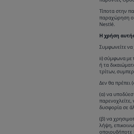
Τίποτα στην π
παραχώρηση οπ
Nestlé.
Η χρήση αυτή
Συμφωνείτε να 
ii) σύμφωνα με
ή τα δικαιώματ
τρίτων, συμπερ
Δεν θα πρέπει (
(α) να υποδύεσ
παρενοχλείτε, 
δυσφορία σε ά
(β) να χρησιμο
λήψη, επικοινω
οποιουδήποτε 