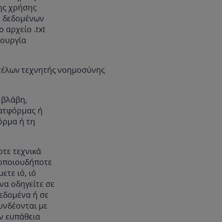
ης χρήσης
ς δεδομένων
 αρχείο .txt
ιουργία
ντέλων τεχνητής νοημοσύνης
 βλάβη,
λατφόρμας ή
όρμα ή τη
οτε τεχνικά
 οποιουδήποτε
τε ιό, ιό
να οδηγείτε σε
εδομένα ή σε
υνδέονται με
ν ευπάθεια