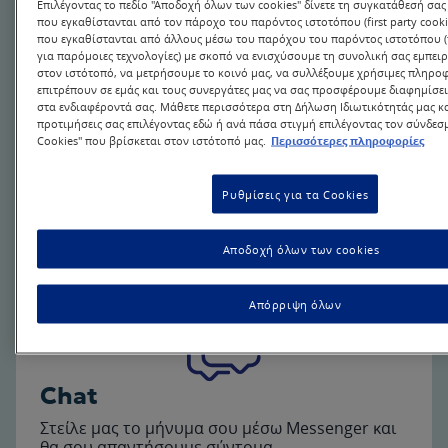
Επιλέγοντας το πεδίο "Αποδοχή όλων των cookies" δίνετε τη συγκατάθεσή σας
που εγκαθίστανται από τον πάροχο του παρόντος ιστοτόπου (first party cookie
που εγκαθίστανται από άλλους μέσω του παρόχου του παρόντος ιστοτόπου (thi
για παρόμοιες τεχνολογίες) με σκοπό να ενισχύσουμε τη συνολική σας εμπει
στον ιστότοπό, να μετρήσουμε το κοινό μας, να συλλέξουμε χρήσιμες πληρο
επιτρέπουν σε εμάς και τους συνεργάτες μας να σας προσφέρουμε διαφημίσ
στα ενδιαφέροντά σας. Μάθετε περισσότερα στη Δήλωση Ιδιωτικότητάς μας και
Κάλεσέ μας
προτιμήσεις σας επιλέγοντας εδώ ή ανά πάσα στιγμή επιλέγοντας τον σύνδεσμ
Cookies" που βρίσκεται στον ιστότοπό μας.
Περισσότερες πληροφορίες
Έχεις κάποια απορία ή χρειάζεσαι άμεσα
βοήθεια; Η ομάδα μας είναι έτοιμη να σε
εξυπηρετήσει. Κάλεσε μας στο 2106844824 ή
Ρυθμίσεις για τα Cookies
800 11 68068 (χωρίς χρέωση)
Κάλεσέ μας
Αποδοχή όλων των cookies
Απόρριψη όλων
Chat
Στείλε μας το μήνυμα σου μέσω Messenger και
θα σου απαντήσουμε σύντομα.