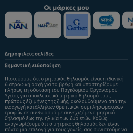
Οι μάρκες μου
Δημοφιλείς σελίδες
Υποστήριξη
To Nestlé Baby&me
Σημαντική ειδοποίηση
Οι Ειδικοί μας
Μοναδικά προνόμια
Συχνές ερωτήσεις
Σχετικά με εμάς
Πιστεύουμε ότι ο μητρικός θηλασμός είναι η ιδανική
Αναζήτηση
Η σελίδα μου
διατροφική αρχή για τα βρέφη και υποστηρίζουμε
πλήρως τη σύσταση του Παγκόσμιου Οργανισμού
Επικοινώνησε μαζί μας
Το προφίλ μου
Υγείας για αποκλειστικό μητρικό θηλασμό τους
Είσοδος/Εγγραφή
πρώτους έξι μήνες της ζωής, ακολουθούμενo από την
εισαγωγή κατάλληλων θρεπτικών συμπληρωματικών
Προϊόντα
τροφών σε συνδυασμό με συνεχιζόμενο μητρικό
Εύρεση προϊόντος
θηλασμό έως την ηλικία των δύο ετών. Καθώς
αναγνωρίζουμε ότι ο μητρικός θηλασμός δεν είναι
Οι μάρκες μου
πάντα μια επιλογή για τους γονείς, σας συνιστούμε να