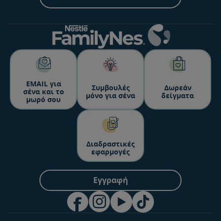
>70 ετών
(20 mcg)
(20 mcg)
ΕΜΑΙL για
Συμβουλές
Δωρεάν
σένα και το
μόνο για σένα
δείγματα
μωρό σου
Διαδραστικές
εφαρμογές
Εγγραφή