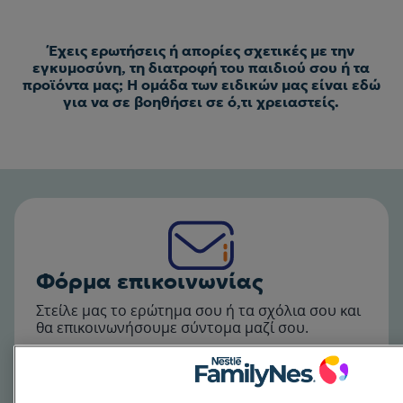
Έχεις ερωτήσεις ή απορίες σχετικές με την
εγκυμοσύνη, τη διατροφή του παιδιού σου ή τα
προϊόντα μας; Η ομάδα των ειδικών μας είναι εδώ
για να σε βοηθήσει σε ό,τι χρειαστείς.
Φόρμα επικοινωνίας
Στείλε μας το ερώτημα σου ή τα σχόλια σου και
θα επικοινωνήσουμε σύντομα μαζί σου.
Συμπλήρωσε τη φόρμα