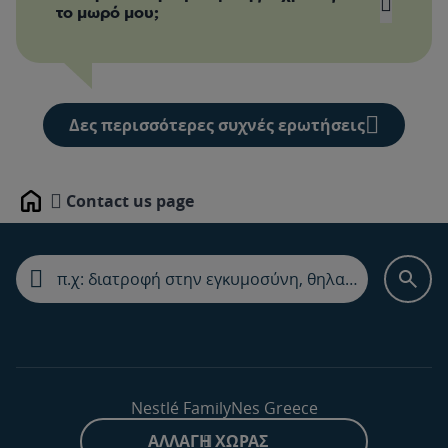
το μωρό μου;
Δες περισσότερες συχνές ερωτήσεις
Ηλικία
Άνδρας
Γυναίκα
Contact us page
Home
400 IU
400 IU
0–12 μηνών*
(10 mcg)
(10 mcg)
600 IU
600 IU
1–13 ετών
(15 mcg)
(15 mcg)
600 IU
600 IU
14–18 ετών
(15 mcg)
(15 mcg)
600 IU
600 IU
19–50 ετών
(15 mcg)
(15 mcg)
600 IU
600 IU
51–70 ετών
Nestlé FamilyNes Greece
(15 mcg)
(15 mcg)
800 IU
800 IU
ΑΛΛΑΓΉ ΧΏΡΑΣ