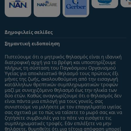
24815
Δημοφιλείς σελίδες
Υποστήριξη
To Nestlé Baby&me
24810
Σημαντική ειδοποίηση
Οι Ειδικοί μας
Μοναδικά προνόμια
Συχνές ερωτήσεις
Σχετικά με εμάς
Πιστεύουμε ότι ο μητρικός θηλασμός είναι η ιδανική
Αναζήτηση
Η σελίδα μου
διατροφική αρχή για τα βρέφη και υποστηρίζουμε
24805
πλήρως τη σύσταση του Παγκόσμιου Οργανισμού
Επικοινώνησε μαζί μας
Το προφίλ μου
Υγείας για αποκλειστικό θηλασμό τους πρώτους έξι
Είσοδος/Εγγραφή
μήνες της ζωής, ακολουθούμενη από την εισαγωγή
κατάλληλων θρεπτικών συμπληρωματικών τροφών
Προϊόντα
24800
μαζί με συνεχιζόμενο θηλασμό έως την ηλικία των
Εύρεση προϊόντος
δύο ετών. Καθώς αναγνωρίζουμε ότι ο θηλασμός δεν
είναι πάντα μια επιλογή για τους γονείς, σας
Οι μάρκες μου
συνιστούμε να μιλήσετε με τον επαγγελματία υγείας
Εύρεση καταστήματος
σας σχετικά με το πώς να ταΐσετε το μωρό σας και να
24795
ζητήσετε συμβουλές για το πότε να εισάγετε τις
Δείγματα
συμπληρωματικές τροφές. Εάν επιλέξετε να μην
θηλάσετε, θυμηθείτε ότι μια τέτοια απόφαση μπορεί