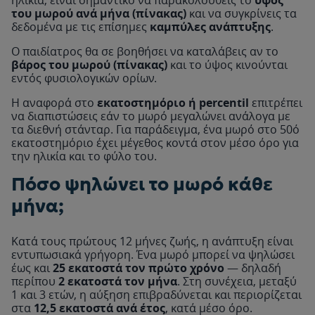
24930
50
του μωρού ανά μήνα (πίνακας)
και να συγκρίνεις τα
δεδομένα με τις επίσημες
καμπύλες ανάπτυξης
.
Ο παιδίατρος θα σε βοηθήσει να καταλάβεις αν το
βάρος του μωρού (πίνακας)
και το ύψος κινούνται
24925
εντός φυσιολογικών ορίων.
Η αναφορά στο
εκατοστημόριο ή percentil
επιτρέπει
να διαπιστώσεις εάν το μωρό μεγαλώνει ανάλογα με
24920
40
τα διεθνή στάνταρ. Για παράδειγμα, ένα μωρό στο 50ό
εκατοστημόριο έχει μέγεθος κοντά στον μέσο όρο για
την ηλικία και το φύλο του.
24915
Πόσο ψηλώνει το μωρό κάθε
μήνα;
24910
Κατά τους πρώτους 12 μήνες ζωής, η ανάπτυξη είναι
εντυπωσιακά γρήγορη. Ένα μωρό μπορεί να ψηλώσει
έως και
25 εκατοστά τον πρώτο χρόνο
— δηλαδή
περίπου
2 εκατοστά τον μήνα
. Στη συνέχεια, μεταξύ
24905
1 και 3 ετών, η αύξηση επιβραδύνεται και περιορίζεται
στα
12,5 εκατοστά ανά έτος
, κατά μέσο όρο.