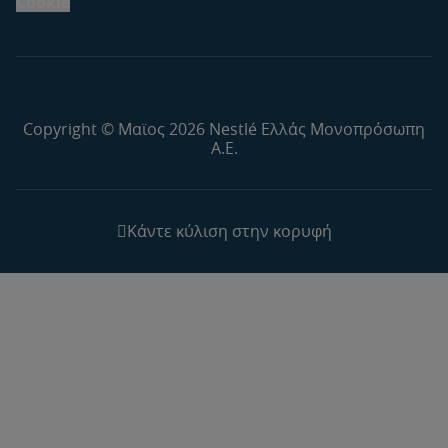
Cookie
24760
24755
Copyright © Μαϊος 2026 Nestlé Ελλάς Μονοπρόσωπη
Α.Ε.
24750
Κάντε κύλιση στην κορυφή
24745
24740
24735