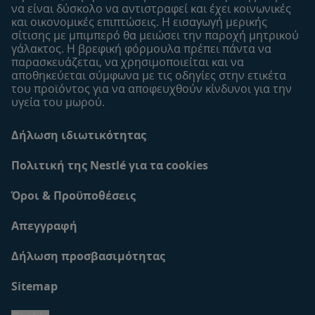
να είναι δύσκολο να αντιστραφεί και έχει κοινωνικές
24790
και οικονομικές επιπτώσεις. Η εισαγωγή μερικής
σίτισης με μπιμπερό θα μειώσει την παροχή μητρικού
γάλακτος. Η βρεφική φόρμουλα πρέπει πάντα να
παρασκευάζεται, να χρησιμοποιείται και να
24785
αποθηκεύεται σύμφωνα με τις οδηγίες στην ετικέτα
του προϊόντος για να αποφευχθούν κίνδυνοι για την
υγεία του μωρού.
24780
Δήλωση ιδιωτικότητας
Πολιτική της Nestlé για τα cookies
24775
Όροι & Προϋποθέσεις
Απεγγραφή
24770
Δήλωση προσβασιμότητας
Sitemap
24765