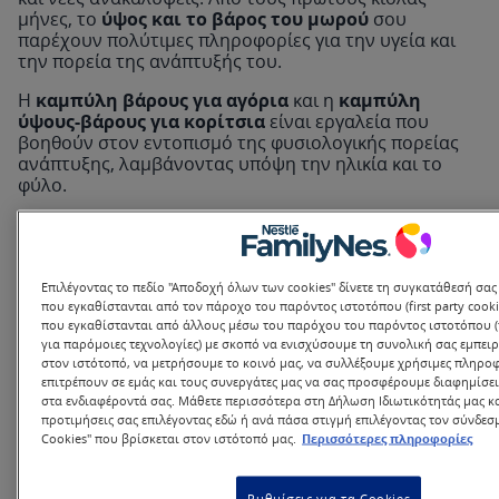
μήνες, το
ύψος και το βάρος του μωρού
σου
παρέχουν πολύτιμες πληροφορίες για την υγεία και
την πορεία της ανάπτυξής του.
Η
καμπύλη βάρους για αγόρια
και η
καμπύλη
ύψους-βάρους για κορίτσια
είναι εργαλεία που
βοηθούν στον εντοπισμό της φυσιολογικής πορείας
ανάπτυξης, λαμβάνοντας υπόψη την ηλικία και το
φύλο.
Σημείωση:
Τα αποτελέσματα της παρούσας
εφαρμογής αποτελούν εκτιμήσεις και βασίζονται στις
πληροφορίες που δίνει ο χρήστης, καθώς και σε
επιστημονικές κατευθυντήριες οδηγίες. Δεν
Επιλέγοντας το πεδίο "Αποδοχή όλων των cookies" δίνετε τη συγκατάθεσή σας
αντικαθιστούν την ιατρική αξιολόγηση από παιδίατρο
που εγκαθίστανται από τον πάροχο του παρόντος ιστοτόπου (first party cookie
που εγκαθίστανται από άλλους μέσω του παρόχου του παρόντος ιστοτόπου (thi
ή επαγγελματία υγείας. Η χρήση γίνεται αποκλειστικά
για παρόμοιες τεχνολογίες) με σκοπό να ενισχύσουμε τη συνολική σας εμπει
με ευθύνη του χρήστη.
στον ιστότοπό, να μετρήσουμε το κοινό μας, να συλλέξουμε χρήσιμες πληρο
επιτρέπουν σε εμάς και τους συνεργάτες μας να σας προσφέρουμε διαφημίσ
στα ενδιαφέροντά σας. Μάθετε περισσότερα στη Δήλωση Ιδιωτικότητάς μας και
προτιμήσεις σας επιλέγοντας εδώ ή ανά πάσα στιγμή επιλέγοντας τον σύνδεσμ
Cookies" που βρίσκεται στον ιστότοπό μας.
Περισσότερες πληροφορίες
Βάρος
γραμ.
Ύψος
εκατ.
Ρυθμίσεις για τα Cookies