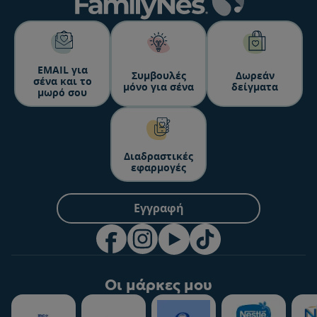
24845
ΕΜΑΙL για
Συμβουλές
Δωρεάν
24840
σένα και το
μόνο για σένα
δείγματα
μωρό σου
24835
Διαδραστικές
εφαρμογές
24830
Εγγραφή
24825
Οι μάρκες μου
24820