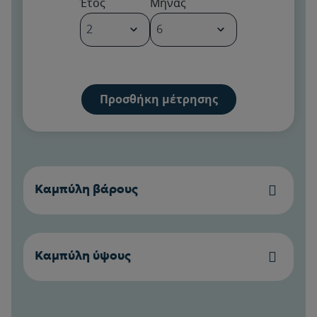
Έτος
Μήνας
24985
24980
100
24975
Καμπύλη βάρους
24970
90
24965
Καμπύλη ύψους
24960
80