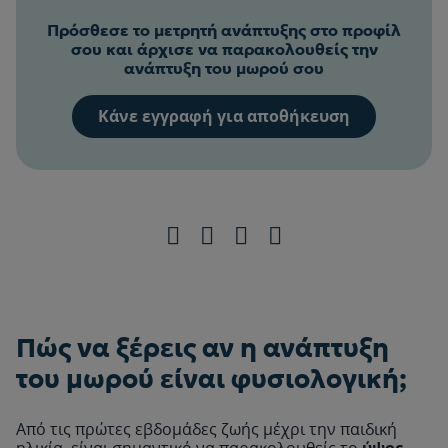
Πρόσθεσε το μετρητή ανάπτυξης στο προφίλ
σου και άρχισε να παρακολουθείς την
24955
ανάπτυξη του μωρού σου
Κάνε εγγραφή για αποθήκευση
24950
70
24945
24940
60
Πώς να ξέρεις αν η ανάπτυξη
του μωρού είναι φυσιολογική;
24935
Από τις πρώτες εβδομάδες ζωής μέχρι την παιδική
ηλικία, είναι σημαντικό να παρακολουθείς το
ύψος