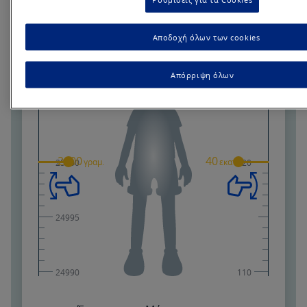
Αποδοχή όλων των cookies
Απόρριψη όλων
2000
40
γραμ.
εκατ.
25000
120
24995
24990
110