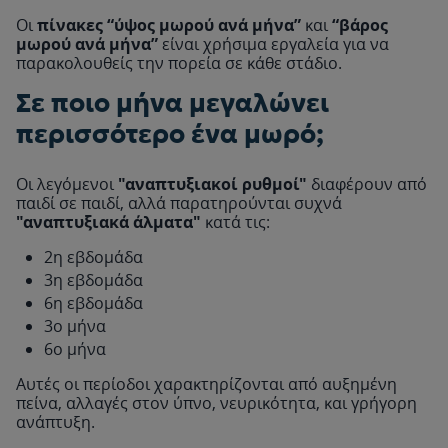
Οι
πίνακες “ύψος μωρού ανά μήνα”
και
“βάρος
μωρού ανά μήνα”
είναι χρήσιμα εργαλεία για να
24900
παρακολουθείς την πορεία σε κάθε στάδιο.
Σε ποιο μήνα μεγαλώνει
24895
περισσότερο ένα μωρό;
Οι λεγόμενοι
"αναπτυξιακοί ρυθμοί"
διαφέρουν από
παιδί σε παιδί, αλλά παρατηρούνται συχνά
24890
"αναπτυξιακά άλματα"
κατά τις:
2η εβδομάδα
3η εβδομάδα
24885
6η εβδομάδα
3ο μήνα
6ο μήνα
24880
Αυτές οι περίοδοι χαρακτηρίζονται από αυξημένη
πείνα, αλλαγές στον ύπνο, νευρικότητα, και γρήγορη
ανάπτυξη.
24875