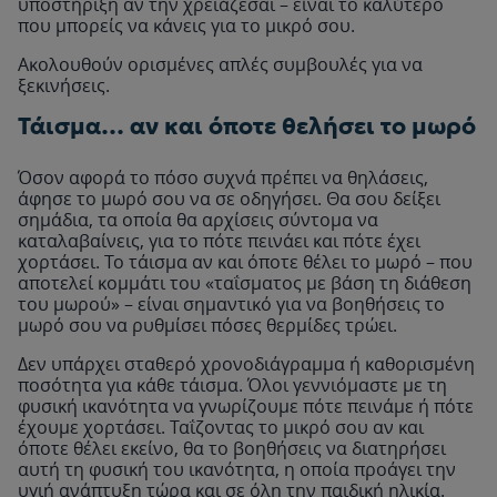
υποστήριξη αν την χρειάζεσαι – είναι το καλύτερο
που μπορείς να κάνεις για το μικρό σου.
Ακολουθούν ορισμένες απλές συμβουλές για να
ξεκινήσεις.
Τάισμα… αν και όποτε θελήσει το μωρό
Όσον αφορά το πόσο συχνά πρέπει να θηλάσεις,
άφησε το μωρό σου να σε οδηγήσει. Θα σου δείξει
σημάδια, τα οποία θα αρχίσεις σύντομα να
καταλαβαίνεις, για το πότε πεινάει και πότε έχει
χορτάσει. Το τάισμα αν και όποτε θέλει το μωρό – που
αποτελεί κομμάτι του «ταΐσματος με βάση τη διάθεση
του μωρού» – είναι σημαντικό για να βοηθήσεις το
μωρό σου να ρυθμίσει πόσες θερμίδες τρώει.
Δεν υπάρχει σταθερό χρονοδιάγραμμα ή καθορισμένη
ποσότητα για κάθε τάισμα. Όλοι γεννιόμαστε με τη
φυσική ικανότητα να γνωρίζουμε πότε πεινάμε ή πότε
έχουμε χορτάσει. Ταΐζοντας το μικρό σου αν και
όποτε θέλει εκείνο, θα το βοηθήσεις να διατηρήσει
αυτή τη φυσική του ικανότητα, η οποία προάγει την
υγιή ανάπτυξη τώρα και σε όλη την παιδική ηλικία.