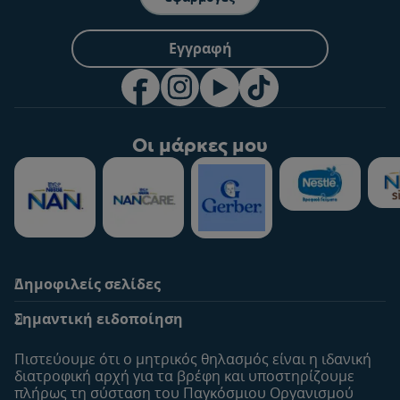
Εγγραφή
Οι μάρκες μου
Δημοφιλείς σελίδες
Υποστήριξη
To Nestlé Baby&me
Σημαντική ειδοποίηση
Οι Ειδικοί μας
Μοναδικά προνόμια
Συχνές ερωτήσεις
Σχετικά με εμάς
Πιστεύουμε ότι ο μητρικός θηλασμός είναι η ιδανική
Αναζήτηση
Η σελίδα μου
διατροφική αρχή για τα βρέφη και υποστηρίζουμε
πλήρως τη σύσταση του Παγκόσμιου Οργανισμού
Επικοινώνησε μαζί μας
Το προφίλ μου