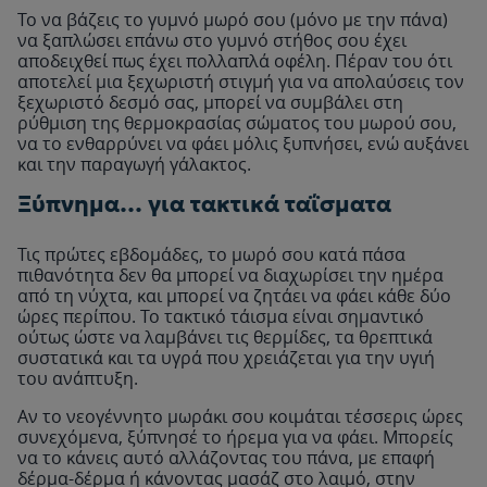
Το να βάζεις το γυμνό μωρό σου (μόνο με την πάνα)
να ξαπλώσει επάνω στο γυμνό στήθος σου έχει
αποδειχθεί πως έχει πολλαπλά οφέλη. Πέραν του ότι
αποτελεί μια ξεχωριστή στιγμή για να απολαύσεις τον
ξεχωριστό δεσμό σας, μπορεί να συμβάλει στη
ρύθμιση της θερμοκρασίας σώματος του μωρού σου,
να το ενθαρρύνει να φάει μόλις ξυπνήσει, ενώ αυξάνει
και την παραγωγή γάλακτος.
Ξύπνημα… για τακτικά ταΐσματα
Τις πρώτες εβδομάδες, το μωρό σου κατά πάσα
πιθανότητα δεν θα μπορεί να διαχωρίσει την ημέρα
από τη νύχτα, και μπορεί να ζητάει να φάει κάθε δύο
ώρες περίπου. Το τακτικό τάισμα είναι σημαντικό
ούτως ώστε να λαμβάνει τις θερμίδες, τα θρεπτικά
συστατικά και τα υγρά που χρειάζεται για την υγιή
του ανάπτυξη.
Αν το νεογέννητο μωράκι σου κοιμάται τέσσερις ώρες
συνεχόμενα, ξύπνησέ το ήρεμα για να φάει. Μπορείς
να το κάνεις αυτό αλλάζοντας του πάνα, με επαφή
δέρμα-δέρμα ή κάνοντας μασάζ στο λαιμό, στην