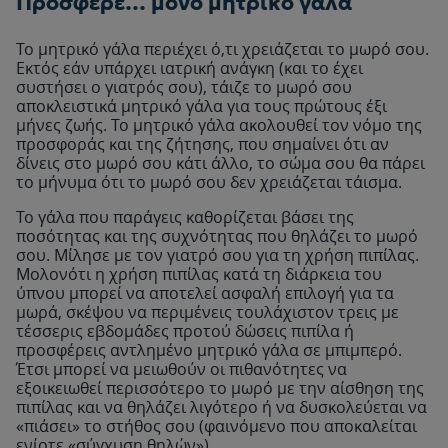
Πρόσφερε… μόνο μητρικό γάλα
Το μητρικό γάλα περιέχει ό,τι χρειάζεται το μωρό σου.
Εκτός εάν υπάρχει ιατρική ανάγκη (και το έχει
συστήσει ο γιατρός σου), τάιζε το μωρό σου
αποκλειστικά μητρικό γάλα για τους πρώτους έξι
μήνες ζωής. Το μητρικό γάλα ακολουθεί τον νόμο της
προσφοράς και της ζήτησης, που σημαίνει ότι αν
δίνεις στο μωρό σου κάτι άλλο, το σώμα σου θα πάρει
το μήνυμα ότι το μωρό σου δεν χρειάζεται τάισμα.
Το γάλα που παράγεις καθορίζεται βάσει της
ποσότητας και της συχνότητας που θηλάζει το μωρό
σου. Μίλησε με τον γιατρό σου για τη χρήση πιπίλας.
Μολονότι η χρήση πιπίλας κατά τη διάρκεια του
ύπνου μπορεί να αποτελεί ασφαλή επιλογή για τα
μωρά, σκέψου να περιμένεις τουλάχιστον τρεις με
τέσσερις εβδομάδες προτού δώσεις πιπίλα ή
προσφέρεις αντλημένο μητρικό γάλα σε μπιμπερό.
Έτσι μπορεί να μειωθούν οι πιθανότητες να
εξοικειωθεί περισσότερο το μωρό με την αίσθηση της
πιπίλας και να θηλάζει λιγότερο ή να δυσκολεύεται να
«πιάσει» το στήθος σου (φαινόμενο που αποκαλείται
ενίοτε «σύγχυση θηλών»).