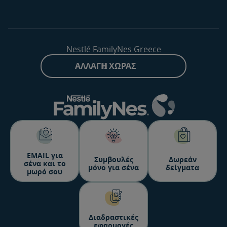
Nestlé FamilyNes Greece
ΑΛΛΑΓΉ ΧΏΡΑΣ
ΕΜΑΙL για
Συμβουλές
Δωρεάν
σένα και το
μόνο για σένα
δείγματα
μωρό σου
Διαδραστικές
εφαρμογές