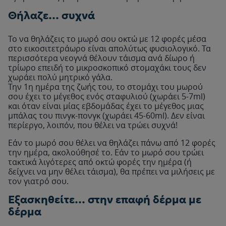
Θήλαζε… συχνά
Το να θηλάζεις το μωρό σου οκτώ με 12 φορές μέσα
στο εικοσιτετράωρο είναι απολύτως φυσιολογικό. Τα
περισσότερα νεογνά θέλουν τάισμα ανά δίωρο ή
τρίωρο επειδή το μικροσκοπικό στομαχάκι τους δεν
χωράει πολύ μητρικό γάλα.
Την 1η ημέρα της ζωής του, το στομάχι του μωρού
σου έχει το μέγεθος ενός σταφυλιού (χωράει 5-7ml)
και όταν είναι μίας εβδομάδας έχει το μέγεθος μιας
μπάλας του πινγκ-πονγκ (χωράει 45-60ml). Δεν είναι
περίεργο, λοιπόν, που θέλει να τρώει συχνά!
Εάν το μωρό σου θέλει να θηλάζει πάνω από 12 φορές
την ημέρα, ακολούθησέ το. Εάν το μωρό σου τρώει
τακτικά λιγότερες από οκτώ φορές την ημέρα (ή
δείχνει να μην θέλει τάισμα), θα πρέπει να μιλήσεις με
τον γιατρό σου.
Εξασκηθείτε… στην επαφή δέρμα με
δέρμα