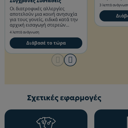
Σύγχρονες Συστάσεις
3 λεπτά ανάγνωσ
Οι διατροφικές αλλεργίες
αποτελούν μια κοινή ανησυχία
Διάβ
για τους γονείς, ειδικά κατά την
αρχική εισαγωγή στερεών
τροφών στη διατροφή των
4 λεπτά ανάγνωση
βρεφών.
Διάβασέ το τώρα
Σχετικές εφαρμογές