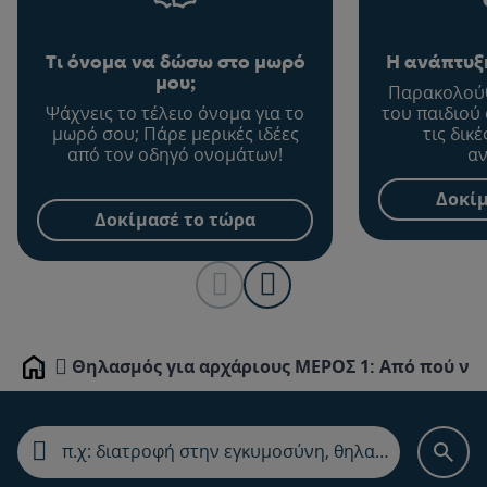
Τι όνομα να δώσω στο μωρό
Η ανάπτυξη
μου;
Παρακολούθ
Ψάχνεις το τέλειο όνομα για το
του παιδιού
μωρό σου; Πάρε μερικές ιδέες
τις δικ
από τον οδηγό ονομάτων!
αν
Δοκίμ
Δοκίμασέ το τώρα
Θηλασμός για αρχάριους ΜΕΡΟΣ 1: Από πού να 
Home