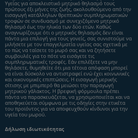
Υγείας για αποκλειστικό μητρικό θηλασμό τους
Είσοδος/Εγγραφή
πρώτους έξι μήνες της ζωής, ακολουθούμενo από την
εισαγωγή κατάλληλων θρεπτικών συμπληρωματικών
Προϊόντα
τροφών σε συνδυασμό με συνεχιζόμενο μητρικό
Εύρεση προϊόντος
θηλασμό έως την ηλικία των δύο ετών. Καθώς
αναγνωρίζουμε ότι ο μητρικός θηλασμός δεν είναι
Οι μάρκες μου
πάντα μια επιλογή για τους γονείς, σας συνιστούμε να
Εύρεση καταστήματος
μιλήσετε με τον επαγγελματία υγείας σας σχετικά με
το πώς να ταΐσετε το μωρό σας και να ζητήσετε
Δείγματα
συμβουλές για το πότε να εισάγετε τις
συμπληρωματικές τροφές. Εάν επιλέξετε να μην
θηλάσετε, θυμηθείτε ότι μια τέτοια απόφαση μπορεί
να είναι δύσκολο να αντιστραφεί ενώ έχει κοινωνικές
και οικονομικές επιπτώσεις. Η εισαγωγή μερικής
σίτισης με μπιμπερό θα μειώσει την παραγωγή
μητρικού γάλακτος. Η βρεφική φόρμουλα πρέπει
πάντα να παρασκευάζεται, να χρησιμοποιείται και να
αποθηκεύεται σύμφωνα με τις οδηγίες στην ετικέτα
του προϊόντος για να αποφευχθούν κίνδυνοι για την
υγεία του μωρού.
Δήλωση ιδιωτικότητας