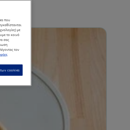
ies που
 εγκαθίστανται
χνολογίες) με
υμε το κοινό
να σας
ήλωση
ιλέγοντας τον
ρίες
των cookies