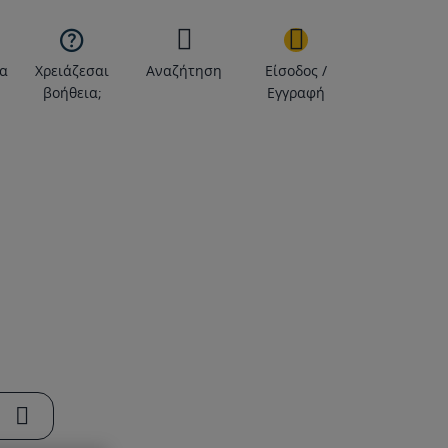

α
Χρειάζεσαι
Αναζήτηση
Είσοδος /
βοήθεια;
Εγγραφή