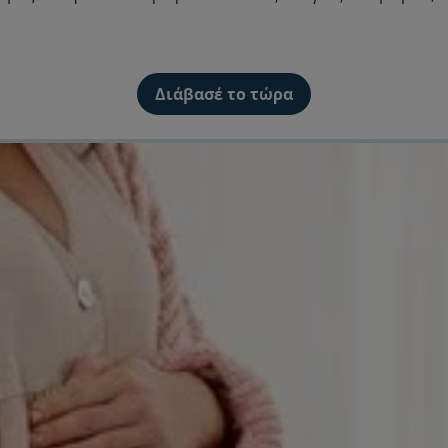
Διάβασέ το τώρα