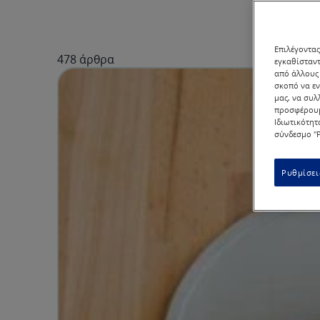
Επιλέγοντας
478 άρθρα
εγκαθίσταντ
από άλλους 
σκοπό να εν
μας, να συλ
προσφέρουμ
Ιδιωτικότητ
σύνδεσμο "Ρ
Ρυθμίσει