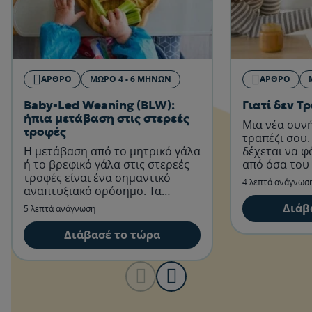
ΆΡΘΡΟ
ΜΩΡΌ 4 - 6 ΜΗΝΏΝ
ΆΡΘΡΟ
Baby-Led Weaning (BLW):
Γιατί δεν Τ
ήπια μετάβαση στις στερεές
Μια νέα συν
τροφές
τραπέζι σου.
Η μετάβαση από το μητρικό γάλα
δέχεται να φ
ή το βρεφικό γάλα στις στερεές
από όσα του 
τροφές είναι ένα σημαντικό
υπάρχει κάπο
4 λεπτά ανάγνωσ
αναπτυξιακό ορόσημο. Τα
περισσότερα μωρά είναι έτοιμα
Διάβ
5 λεπτά ανάγνωση
να ξεκινήσουν στερεές τροφές
περίπου στους 6 μήνες.
Διάβασέ το τώρα