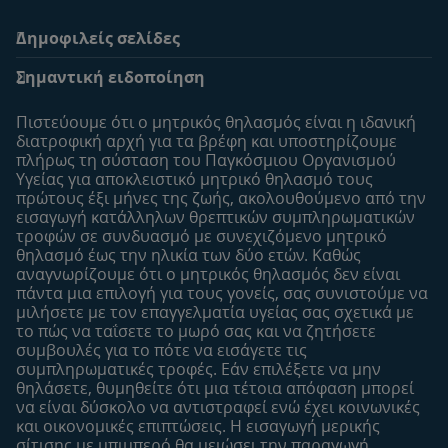
Δημοφιλείς σελίδες
Υποστήριξη
To Nestlé Baby&me
Σημαντική ειδοποίηση
Οι Ειδικοί μας
Μοναδικά προνόμια
Συχνές ερωτήσεις
Σχετικά με εμάς
Πιστεύουμε ότι ο μητρικός θηλασμός είναι η ιδανική
Αναζήτηση
Η σελίδα μου
διατροφική αρχή για τα βρέφη και υποστηρίζουμε
πλήρως τη σύσταση του Παγκόσμιου Οργανισμού
Επικοινώνησε μαζί μας
Το προφίλ μου
Υγείας για αποκλειστικό μητρικό θηλασμό τους
Είσοδος/Εγγραφή
πρώτους έξι μήνες της ζωής, ακολουθούμενo από την
εισαγωγή κατάλληλων θρεπτικών συμπληρωματικών
Προϊόντα
τροφών σε συνδυασμό με συνεχιζόμενο μητρικό
Εύρεση προϊόντος
θηλασμό έως την ηλικία των δύο ετών. Καθώς
αναγνωρίζουμε ότι ο μητρικός θηλασμός δεν είναι
Οι μάρκες μου
πάντα μια επιλογή για τους γονείς, σας συνιστούμε να
Εύρεση καταστήματος
μιλήσετε με τον επαγγελματία υγείας σας σχετικά με
το πώς να ταΐσετε το μωρό σας και να ζητήσετε
Δείγματα
συμβουλές για το πότε να εισάγετε τις
συμπληρωματικές τροφές. Εάν επιλέξετε να μην
θηλάσετε, θυμηθείτε ότι μια τέτοια απόφαση μπορεί
να είναι δύσκολο να αντιστραφεί ενώ έχει κοινωνικές
και οικονομικές επιπτώσεις. Η εισαγωγή μερικής
σίτισης με μπιμπερό θα μειώσει την παραγωγή