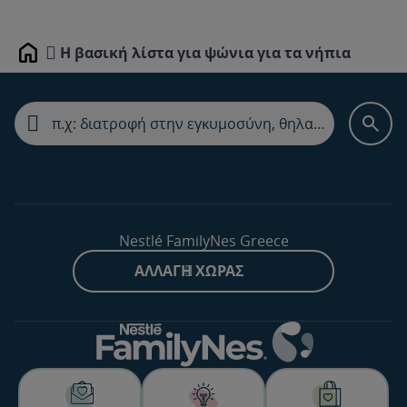
Η βασική λίστα για ψώνια για τα νήπια
Home
Nestlé FamilyNes Greece
ΑΛΛΑΓΉ ΧΏΡΑΣ