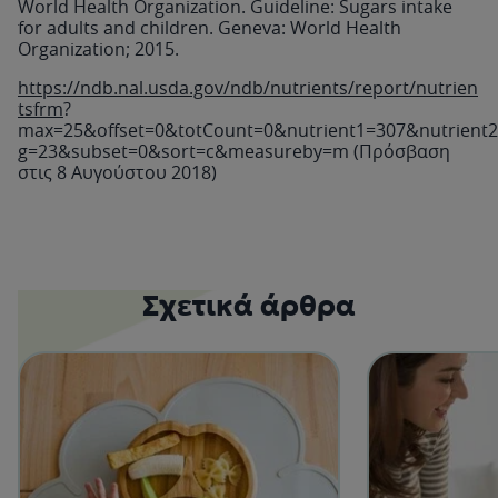
World Health Organization. Guideline: Sugars intake
for adults and children. Geneva: World Health
Organization; 2015.
https://ndb.nal.usda.gov/ndb/nutrients/report/nutrien
tsfrm
?
max=25&offset=0&totCount=0&nutrient1=307&nutrient
g=23&subset=0&sort=c&measureby=m (Πρόσβαση
στις 8 Αυγούστου 2018)
Σχετικά άρθρα