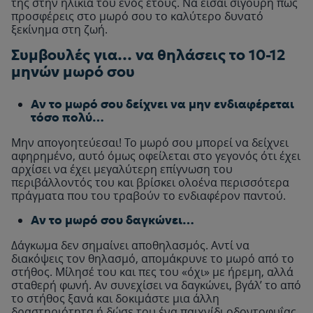
της στην ηλικία του ενός έτους. Να είσαι σίγουρη πως
προσφέρεις στο μωρό σου το καλύτερο δυνατό
ξεκίνημα στη ζωή.
Συμβουλές για… να θηλάσεις το 10-12
μηνών μωρό σου
Αν το μωρό σου δείχνει να μην ενδιαφέρεται
τόσο πολύ…
Μην απογοητεύεσαι! Το μωρό σου μπορεί να δείχνει
αφηρημένο, αυτό όμως οφείλεται στο γεγονός ότι έχει
αρχίσει να έχει μεγαλύτερη επίγνωση του
περιβάλλοντός του και βρίσκει ολοένα περισσότερα
πράγματα που του τραβούν το ενδιαφέρον παντού.
Αν το μωρό σου δαγκώνει…
Δάγκωμα δεν σημαίνει αποθηλασμός. Αντί να
διακόψεις τον θηλασμό, απομάκρυνε το μωρό από το
στήθος. Μίλησέ του και πες του «όχι» με ήρεμη, αλλά
σταθερή φωνή. Αν συνεχίσει να δαγκώνει, βγάλ’ το από
το στήθος ξανά και δοκιμάστε μια άλλη
δραστηριότητα ή δώσε του ένα παιχνίδι οδοντοφυΐας.