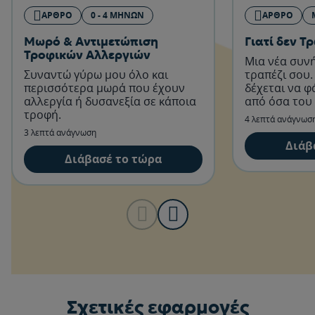
ΆΡΘΡΟ
0 - 4 ΜΗΝΏΝ
ΆΡΘΡΟ
Μωρό & Αντιμετώπιση
Γιατί δεν Τ
Τροφικών Αλλεργιών
Μια νέα συν
Συναντώ γύρω μου όλο και
τραπέζι σου.
περισσότερα μωρά που έχουν
δέχεται να φ
αλλεργία ή δυσανεξία σε κάποια
από όσα του 
τροφή.
υπάρχει κάπο
4 λεπτά ανάγνωσ
3 λεπτά ανάγνωση
Διάβ
Διάβασέ το τώρα
Σχετικές εφαρμογές