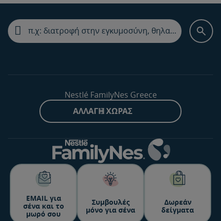
Nestlé FamilyNes Greece
ΑΛΛΑΓΉ ΧΏΡΑΣ
ΕΜΑΙL για
Συμβουλές
Δωρεάν
σένα και το
μόνο για σένα
δείγματα
μωρό σου