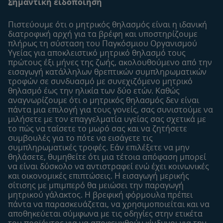
Σημαντική ειδοποίηση
Οι Ειδικοί μας
Μοναδικά προνόμια
Συχνές ερωτήσεις
Σχετικά με εμάς
Πιστεύουμε ότι ο μητρικός θηλασμός είναι η ιδανική
Αναζήτηση
Η σελίδα μου
διατροφική αρχή για τα βρέφη και υποστηρίζουμε
πλήρως τη σύσταση του Παγκόσμιου Οργανισμού
Επικοινώνησε μαζί μας
Το προφίλ μου
Υγείας για αποκλειστικό μητρικό θηλασμό τους
Είσοδος/Εγγραφή
πρώτους έξι μήνες της ζωής, ακολουθούμενo από την
εισαγωγή κατάλληλων θρεπτικών συμπληρωματικών
Προϊόντα
τροφών σε συνδυασμό με συνεχιζόμενο μητρικό
Εύρεση προϊόντος
θηλασμό έως την ηλικία των δύο ετών. Καθώς
αναγνωρίζουμε ότι ο μητρικός θηλασμός δεν είναι
Οι μάρκες μου
πάντα μια επιλογή για τους γονείς, σας συνιστούμε να
Εύρεση καταστήματος
μιλήσετε με τον επαγγελματία υγείας σας σχετικά με
το πώς να ταΐσετε το μωρό σας και να ζητήσετε
Δείγματα
συμβουλές για το πότε να εισάγετε τις
συμπληρωματικές τροφές. Εάν επιλέξετε να μην
θηλάσετε, θυμηθείτε ότι μια τέτοια απόφαση μπορεί
να είναι δύσκολο να αντιστραφεί ενώ έχει κοινωνικές
και οικονομικές επιπτώσεις. Η εισαγωγή μερικής
σίτισης με μπιμπερό θα μειώσει την παραγωγή
μητρικού γάλακτος. Η βρεφική φόρμουλα πρέπει
πάντα να παρασκευάζεται, να χρησιμοποιείται και να
αποθηκεύεται σύμφωνα με τις οδηγίες στην ετικέτα
του προϊόντος για να αποφευχθούν κίνδυνοι για την