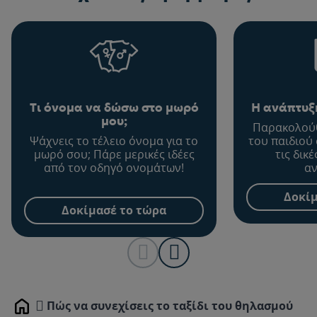
Τι όνομα να δώσω στο μωρό
Η ανάπτυξη
μου;
Παρακολούθ
Ψάχνεις το τέλειο όνομα για το
του παιδιού
μωρό σου; Πάρε μερικές ιδέες
τις δικ
από τον οδηγό ονομάτων!
αν
Δοκίμ
Δοκίμασέ το τώρα
Πώς να συνεχίσεις το ταξίδι του θηλασμού
Home