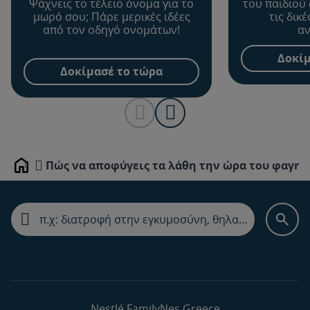
Ψάχνεις το τέλειο όνομα για το
του παιδιού
μωρό σου; Πάρε μερικές ιδέες
τις δικ
από τον οδηγό ονομάτων!
αν
Δοκίμ
Δοκίμασέ το τώρα
Πώς να αποφύγεις τα λάθη την ώρα του φαγητ
Home
Nestlé FamilyNes Greece