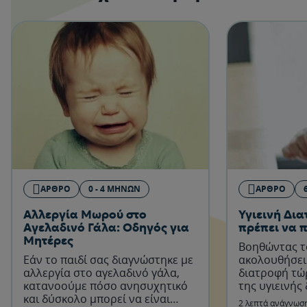
ΆΡΘΡΟ
0 - 4 ΜΗΝΏΝ
ΆΡΘΡΟ
Αλλεργία Μωρού στο
Υγιεινή Δια
Αγελαδινό Γάλα: Οδηγός για
πρέπει να 
Μητέρες
Βοηθώντας το
Εάν το παιδί σας διαγνώστηκε με
ακολουθήσει 
αλλεργία στο αγελαδινό γάλα,
διατροφή τώρ
κατανοούμε πόσο ανησυχητικό
της υγιεινής
και δύσκολο μπορεί να είναι
του τη ζωή.
2 λεπτά ανάγνωσ