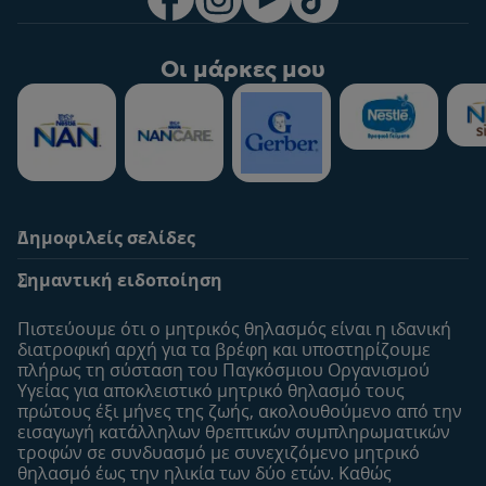
Οι μάρκες μου
Δημοφιλείς σελίδες
Υποστήριξη
To Nestlé Baby&me
Σημαντική ειδοποίηση
Οι Ειδικοί μας
Μοναδικά προνόμια
Συχνές ερωτήσεις
Σχετικά με εμάς
Πιστεύουμε ότι ο μητρικός θηλασμός είναι η ιδανική
Αναζήτηση
Η σελίδα μου
διατροφική αρχή για τα βρέφη και υποστηρίζουμε
πλήρως τη σύσταση του Παγκόσμιου Οργανισμού
Επικοινώνησε μαζί μας
Το προφίλ μου
Υγείας για αποκλειστικό μητρικό θηλασμό τους
Είσοδος/Εγγραφή
πρώτους έξι μήνες της ζωής, ακολουθούμενo από την
εισαγωγή κατάλληλων θρεπτικών συμπληρωματικών
Προϊόντα
τροφών σε συνδυασμό με συνεχιζόμενο μητρικό
Εύρεση προϊόντος
θηλασμό έως την ηλικία των δύο ετών. Καθώς