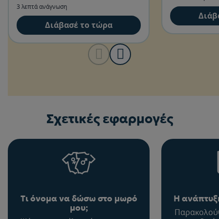
αυτό.
3 λεπτά ανάγνωση
Διάβ
Διάβασέ το τώρα
Σχετικές εφαρμογές
Τι όνομα να δώσω στο μωρό
Η ανάπτυξη
μου;
Παρακολούθ