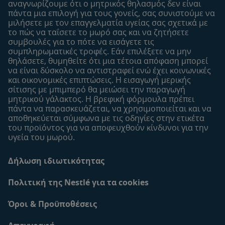
αναγνωρίζουμε ότι ο μητρικός θηλασμός δεν είναι
Οι μάρκες μου
πάντα μια επιλογή για τους γονείς, σας συνιστούμε να
Εύρεση καταστήματος
μιλήσετε με τον επαγγελματία υγείας σας σχετικά με
το πώς να ταΐσετε το μωρό σας και να ζητήσετε
Δείγματα
συμβουλές για το πότε να εισάγετε τις
συμπληρωματικές τροφές. Εάν επιλέξετε να μην
θηλάσετε, θυμηθείτε ότι μια τέτοια απόφαση μπορεί
να είναι δύσκολο να αντιστραφεί ενώ έχει κοινωνικές
και οικονομικές επιπτώσεις. Η εισαγωγή μερικής
σίτισης με μπιμπερό θα μειώσει την παραγωγή
μητρικού γάλακτος. Η βρεφική φόρμουλα πρέπει
πάντα να παρασκευάζεται, να χρησιμοποιείται και να
αποθηκεύεται σύμφωνα με τις οδηγίες στην ετικέτα
του προϊόντος για να αποφευχθούν κίνδυνοι για την
υγεία του μωρού.
Δήλωση ιδιωτικότητας
Πολιτική της Nestlé για τα cookies
Όροι & Προϋποθέσεις