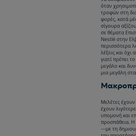
όταν χρησιμοπ
τροφών στη δια
φορές, κατά μέ
σίγουρα αξίζου
σε θέματα Επισ
Nestlé στην Ελ
περισσότερα λ
λέξεις και όχι
γιατί πρέπει το
μεγάλο και δυνα
μια μεγάλη στα
Μακροπρ
Μελέτες έχουν 
έχουν λιγότερε
υπομονή και επ
προσπάθεια. Η 
—με τη δημιουρ
την παρατήρησ