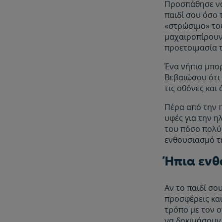
Προσπάθησε να 
παιδί σου όσο
«στρώσιμο» του
μαχαιροπίρουνα
προετοιμασία τ
Ένα νήπιο μπορ
Βεβαιώσου ότι 
τις οθόνες και
Πέρα από την π
υφές για την η
του πόσο πολύ 
ενθουσιασμό τ
Ήπια εν
Αν το παιδί σο
προσφέρεις και
τρόπο με τον ο
να δοκιμάσουν 