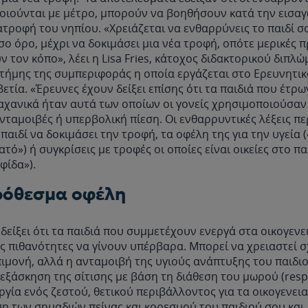
οιούνται με μέτρο, μπορούν να βοηθήσουν κατά την εισα
τροφή του νηπίου. «Χρειάζεται να ενθαρρύνεις το παιδί σ
σο όρο, μέχρι να δοκιμάσει μια νέα τροφή, οπότε μερικές 
ν τον κόπο», λέει η Lisa Fries, κάτοχος διδακτορικού διπλώ
τήμης της συμπεριφοράς η οποία εργάζεται στο Ερευνητικ
βετία. «Έρευνες έχουν δείξει επίσης ότι τα παιδιά που έτρω
αχανικά ήταν αυτά των οποίων οι γονείς χρησιμοποιούσαν
 ανταμοιβές ή υπερβολική πίεση. Οι ενθαρρυντικές λέξεις π
 παιδί να δοκιμάσει την τροφή, τα οφέλη της για την υγεία (
τό») ή συγκρίσεις με τροφές οι οποίες είναι οικείες στο παι
φίδα»).
όθεσμα οφέλη
δείξει ότι τα παιδιά που συμμετέχουν ενεργά στα οικογεν
ς πιθανότητες να γίνουν υπέρβαρα. Μπορεί να χρειαστεί σ
ιμονή, αλλά η ανταμοιβή της υγιούς ανάπτυξης του παιδιο
εξάσκηση της σίτισης με βάση τη διάθεση του μωρού (resp
γία ενός ζεστού, θετικού περιβάλλοντος για τα οικογενει
η των σημαδιών πείνας και κορεσμού του παιδιού σου και