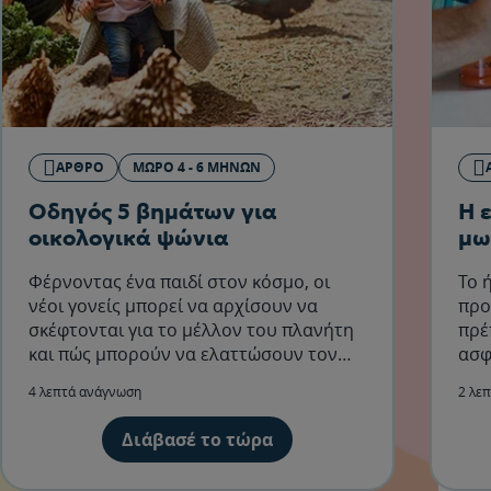
ΆΡΘΡΟ
ΜΩΡΌ 4 - 6 ΜΗΝΏΝ
Οδηγός 5 βημάτων για
Η 
οικολογικά ψώνια
μω
Φέρνοντας ένα παιδί στον κόσμο, οι
Το 
νέοι γονείς μπορεί να αρχίσουν να
προ
σκέφτονται για το μέλλον του πλανήτη
πρέ
και πώς μπορούν να ελαττώσουν τον
ασφ
περιβαλλοντικό τους αντίκτυπο για τις
4 λεπτά ανάγνωση
2 λε
επόμενες γενιές.
Διάβασέ το τώρα