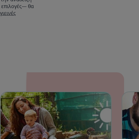
ς επιλογές— θα
γιεινές