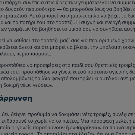
υπάρχει συνέπεια στις ώρες των γευμάτων και να συμμετέ
 το δυνατόν περισσότερο — θα μπορούσε ίσως να βοηθάει 
 τραπεζιού. Αυτό μπορεί να σημαίνει απλά να βάζει τα δικ
 και το ποτήρι του στο τραπέζι. Η συχνή και ενεργή συμ
ων γευμάτων θα βοηθήσει το μικρό σου να συνηθίσει αυτή
εί να καθίσει στο τραπέζι μαζί σας για περιορισμένο χρον
κάθεται άνετα και ότι μπορεί να βλέπει την υπόλοιπη οικο
 άλλους περισπασμούς.
ροσπάθεια να προσφέρεις στο παιδί σου θρεπτικές τροφές
λικία του, προσπάθησε να γίνεις κι εσύ πρότυπο υγιεινής δι
απολαμβάνεις το ίδιο φαγητό που τρώει κι αυτό και αντιμ
η δοκιμή νέων γεύσεων.
θάρρυνση
υ δεν δείχνει προθυμία να δοκιμάσει νέες τροφές, συνέχισε 
 ενθάρρυνέ το χωρίς να το πιέζεις. Μια πρόσφατη μελέτη 
ποίο οι γονείς παροτρύνουν ή ενθαρρύνουν τα παιδιά νηπι
μια νέα τροφή. Τα αποτελέσματα έδειξαν ότι οι ενθαρρυντι