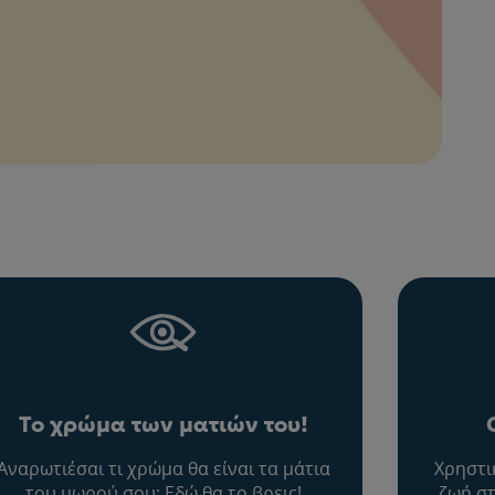
Το χρώμα των ματιών του!
Αναρωτιέσαι τι χρώμα θα είναι τα μάτια
Χρηστι
του μωρού σου; Εδώ θα το βρεις!
ζωή στ