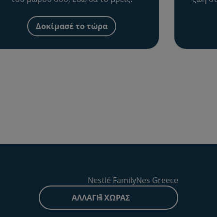
Δοκίμασέ το τώρα
Nestlé FamilyNes Greece
ΑΛΛΑΓΉ ΧΏΡΑΣ