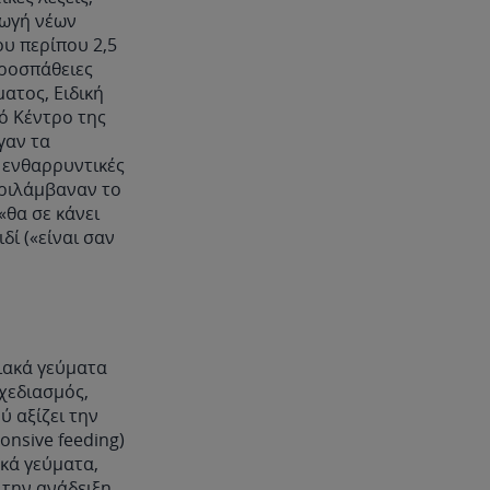
γωγή νέων
ου περίπου 2,5
προσπάθειες
ματος, Ειδική
ό Κέντρο της
γαν τα
 ενθαρρυντικές
εριλάμβαναν το
«θα σε κάνει
δί («είναι σαν
ειακά γεύματα
χεδιασμός,
ύ αξίζει την
onsive feeding)
ακά γεύματα,
 την ανάδειξη