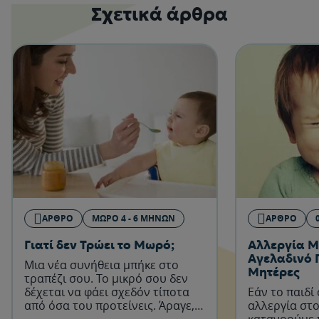
Σχετικά άρθρα
ΆΡΘΡΟ
ΜΩΡΌ 4 - 6 ΜΗΝΏΝ
ΆΡΘΡΟ
Γιατί δεν Τρώει το Μωρό;
Αλλεργία Μ
Αγελαδινό 
Μια νέα συνήθεια μπήκε στο
Μητέρες
τραπέζι σου. Το μικρό σου δεν
δέχεται να φάει σχεδόν τίποτα
Εάν το παιδί
από όσα του προτείνεις. Άραγε,
αλλεργία στο
υπάρχει κάποιο μυστικό κόλπο;
κατανοούμε 