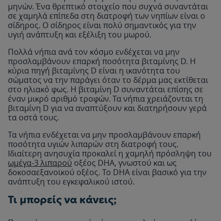
μηνών. Ένα θρεπτικό στοιχείο που συχνά συναντάται
σε χαμηλά επίπεδα στη διατροφή των νηπίων είναι ο
σίδηρος. Ο σίδηρος είναι πολύ σημαντικός για την
υγιή ανάπτυξη και εξέλιξη του μωρού.
Πολλά νήπια ανά τον κόσμο ενδέχεται να μην
προσλαμβάνουν επαρκή ποσότητα βιταμίνης D. Η
κύρια πηγή βιταμίνης D είναι η ικανότητα του
σώματος να την παράγει όταν το δέρμα μας εκτίθεται
στο ηλιακό φως. Η βιταμίνη D συναντάται επίσης σε
έναν μικρό αριθμό τροφών. Τα νήπια χρειάζονται τη
βιταμίνη D για να αναπτύξουν και διατηρήσουν γερά
τα οστά τους.
Τα νήπια ενδέχεται να μην προσλαμβάνουν επαρκή
ποσότητα υγιών λιπαρών στη διατροφή τους.
Ιδιαίτερη ανησυχία προκαλεί η χαμηλή πρόσληψη του
ωμέγα-3 λιπαρού
οξέος DHA, γνωστού και ως
δοκοσαεξανοϊκού οξέος. Το DHA είναι βασικό για την
ανάπτυξη του εγκεφαλικού ιστού.
Τι μπορείς να κάνεις;