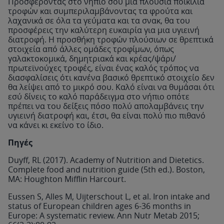
Προσφέροντας στο νήπιό σου μια πλούσια ποικιλία
τροφών και συμπεριλαμβάνοντας τα φρούτα και
λαχανικά σε όλα τα γεύματα και τα σνακ, θα του
προσφέρεις την καλύτερη ευκαιρία για μια υγιεινή
διατροφή. Η προσθήκη τροφών πλούσιων σε θρεπτικά
στοιχεία από άλλες ομάδες τροφίμων, όπως
γαλακτοκομικά, δημητριακά και κρέας/ψάρι/
πρωτεϊνούχες τροφές, είναι ένας καλός τρόπος να
διασφαλίσεις ότι κανένα βασικό θρεπτικό στοιχείο δεν
θα λείψει από το μικρό σου. Καλό είναι να θυμάσαι ότι
εσύ δίνεις το καλό παράδειγμα στο νήπιο οπότε
πρέπει να του δείξεις πόσο πολύ απολαμβάνεις την
υγιεινή διατροφή και, έτσι, θα είναι πολύ πιο πιθανό
να κάνει κι εκείνο το ίδιο.
Πηγές
Duyff, RL (2017). Academy of Nutrition and Dietetics.
Complete food and nutrition guide (5th ed.). Boston,
MA: Houghton Mifflin Harcourt.
Eussen S, Alles M, Uijterschout L, et al. Iron intake and
status of European children ages 6-36 months in
Europe: A systematic review. Ann Nutr Metab 2015;