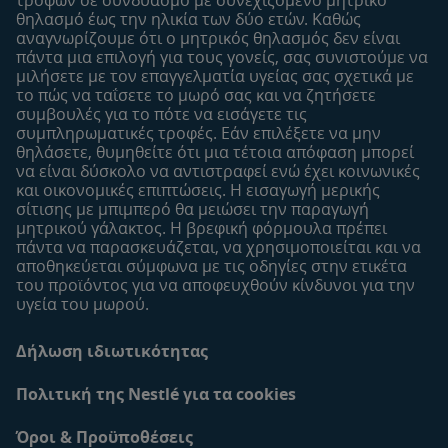
Εύρεση προϊόντος
θηλασμό έως την ηλικία των δύο ετών. Καθώς
αναγνωρίζουμε ότι ο μητρικός θηλασμός δεν είναι
Οι μάρκες μου
πάντα μια επιλογή για τους γονείς, σας συνιστούμε να
Εύρεση καταστήματος
μιλήσετε με τον επαγγελματία υγείας σας σχετικά με
το πώς να ταΐσετε το μωρό σας και να ζητήσετε
Δείγματα
συμβουλές για το πότε να εισάγετε τις
συμπληρωματικές τροφές. Εάν επιλέξετε να μην
θηλάσετε, θυμηθείτε ότι μια τέτοια απόφαση μπορεί
να είναι δύσκολο να αντιστραφεί ενώ έχει κοινωνικές
και οικονομικές επιπτώσεις. Η εισαγωγή μερικής
σίτισης με μπιμπερό θα μειώσει την παραγωγή
μητρικού γάλακτος. Η βρεφική φόρμουλα πρέπει
πάντα να παρασκευάζεται, να χρησιμοποιείται και να
αποθηκεύεται σύμφωνα με τις οδηγίες στην ετικέτα
του προϊόντος για να αποφευχθούν κίνδυνοι για την
υγεία του μωρού.
Δήλωση ιδιωτικότητας
Πολιτική της Nestlé για τα cookies
Όροι & Προϋποθέσεις