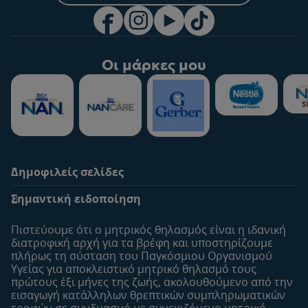
Οι μάρκες μου
Δημοφιλείς σελίδες
Υποστήριξη
To Nestlé Baby&me
Σημαντική ειδοποίηση
Οι Ειδικοί μας
Μοναδικά προνόμια
Συχνές ερωτήσεις
Σχετικά με εμάς
Πιστεύουμε ότι ο μητρικός θηλασμός είναι η ιδανική
Αναζήτηση
Η σελίδα μου
διατροφική αρχή για τα βρέφη και υποστηρίζουμε
πλήρως τη σύσταση του Παγκόσμιου Οργανισμού
Επικοινώνησε μαζί μας
Το προφίλ μου
Υγείας για αποκλειστικό μητρικό θηλασμό τους
Είσοδος/Εγγραφή
πρώτους έξι μήνες της ζωής, ακολουθούμενo από την
εισαγωγή κατάλληλων θρεπτικών συμπληρωματικών
Προϊόντα
τροφών σε συνδυασμό με συνεχιζόμενο μητρικό