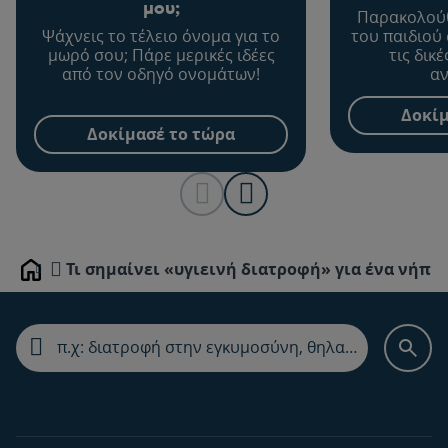
μου;
Παρακολούθ
Ψάχνεις το τέλειο όνομα για το
του παιδιού
μωρό σου; Πάρε μερικές ιδέες
τις δικ
από τον οδηγό ονομάτων!
αν
Δοκίμ
Δοκίμασέ το τώρα
Τι σημαίνει «υγιεινή διατροφή» για ένα νήπιο
Home