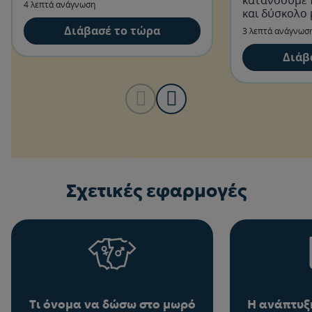
4 λεπτά ανάγνωση
και δύσκολο 
αυτό.
Διάβασέ το τώρα
3 λεπτά ανάγνωσ
Διάβ
Σχετικές εφαρμογές
Τι όνομα να δώσω στο μωρό
Η ανάπτυξη