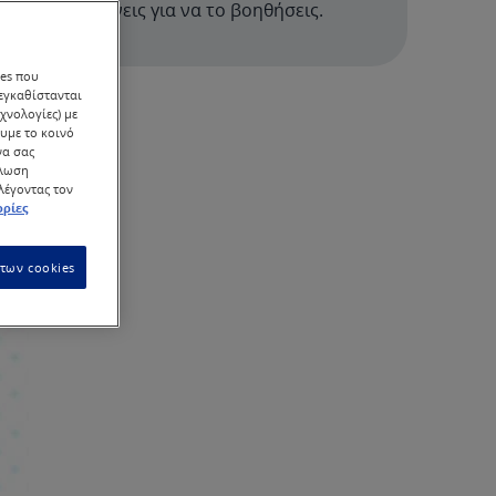
μπορείς να κάνεις για να το βοηθήσεις.
ies που
 εγκαθίστανται
χνολογίες) με
υμε το κοινό
να σας
ήλωση
ιλέγοντας τον
ρίες
των cookies