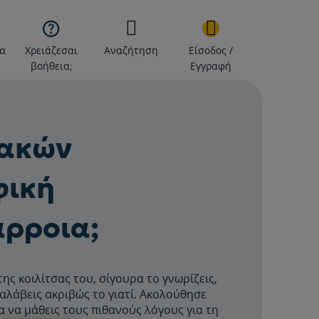

α
Χρειάζεσαι
Αναζήτηση
Είσοδος /
βοήθεια;
Εγγραφή
ιακών
φική
άρροια;
ης κοιλίτσας του, σίγουρα το γνωρίζεις,
ταλάβεις ακριβώς το γιατί. Ακολούθησε
 να μάθεις τους πιθανούς λόγους για τη