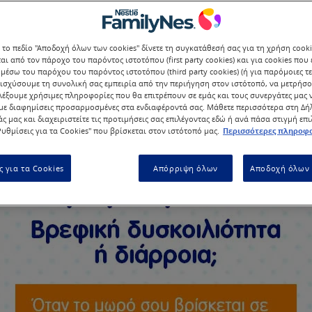
δυσκοιλιότητα ή τη διάρροια του μωρού σου και τι 
 το πεδίο "Αποδοχή όλων των cookies" δίνετε τη συγκατάθεσή σας για τη χρήση cook
αι από τον πάροχο του παρόντος ιστοτόπου (first party cookies) και για cookies που
μέσω του παρόχου του παρόντος ιστοτόπου (third party cookies) (ή για παρόμοιες τε
ισχύσουμε τη συνολική σας εμπειρία από την περιήγηση στον ιστότοπό, να μετρήσο
λέξουμε χρήσιμες πληροφορίες που θα επιτρέπουν σε εμάς και τους συνεργάτες μας 
ε διαφημίσεις προσαρμοσμένες στα ενδιαφέροντά σας. Μάθετε περισσότερα στη Δ
άς μας και διαχειριστείτε τις προτιμήσεις σας επιλέγοντας εδώ ή ανά πάσα στιγμή επ
υθμίσεις για τα Cookies" που βρίσκεται στον ιστότοπό μας.
Περισσότερες πληροφο
ς για τα Cookies
Απόρριψη όλων
Αποδοχή όλων 