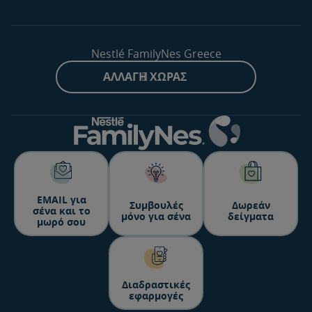
Nestlé FamilyNes Greece
ΑΛΛΑΓΉ ΧΏΡΑΣ
ΕΜΑΙL για
Συμβουλές
Δωρεάν
σένα και το
μόνο για σένα
δείγματα
μωρό σου
Διαδραστικές
εφαρμογές