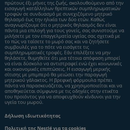
Είσοδος/Εγγραφή
πρώτους έξι μήνες της ζωής, ακολουθούμενo από την
εισαγωγή κατάλληλων θρεπτικών συμπληρωματικών
Προϊόντα
τροφών σε συνδυασμό με συνεχιζόμενο μητρικό
Εύρεση προϊόντος
θηλασμό έως την ηλικία των δύο ετών. Καθώς
αναγνωρίζουμε ότι ο μητρικός θηλασμός δεν είναι
Οι μάρκες μου
πάντα μια επιλογή για τους γονείς, σας συνιστούμε να
Εύρεση καταστήματος
μιλήσετε με τον επαγγελματία υγείας σας σχετικά με
το πώς να ταΐσετε το μωρό σας και να ζητήσετε
Δείγματα
συμβουλές για το πότε να εισάγετε τις
συμπληρωματικές τροφές. Εάν επιλέξετε να μην
θηλάσετε, θυμηθείτε ότι μια τέτοια απόφαση μπορεί
να είναι δύσκολο να αντιστραφεί ενώ έχει κοινωνικές
και οικονομικές επιπτώσεις. Η εισαγωγή μερικής
σίτισης με μπιμπερό θα μειώσει την παραγωγή
μητρικού γάλακτος. Η βρεφική φόρμουλα πρέπει
πάντα να παρασκευάζεται, να χρησιμοποιείται και να
αποθηκεύεται σύμφωνα με τις οδηγίες στην ετικέτα
του προϊόντος για να αποφευχθούν κίνδυνοι για την
υγεία του μωρού.
Δήλωση ιδιωτικότητας
Πολιτική της Nestlé για τα cookies