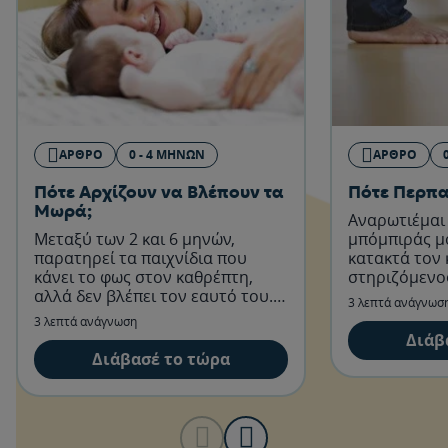
ΆΡΘΡΟ
0 - 4 ΜΗΝΏΝ
ΆΡΘΡΟ
Πότε Αρχίζουν να Βλέπουν τα
Πότε Περπα
Μωρά;
Αναρωτιέμαι 
Μεταξύ των 2 και 6 μηνών,
μπόμπιράς μο
παρατηρεί τα παιχνίδια που
κατακτά τον
κάνει το φως στον καθρέπτη,
στηριζόμενο
αλλά δεν βλέπει τον εαυτό του.
πόδια, 12, 1
3 λεπτά ανάγνωσ
Γύρω στους 6 μήνες:
μπορούμε να
3 λεπτά ανάγνωση
Καταλαβαίνει ότι κάποιος το
να το κάνει 
Διάβ
κοιτάει...
Διάβασέ το τώρα