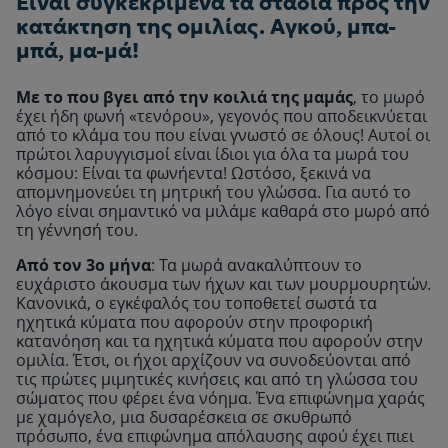
Είναι συγκεκριμένα τα στάδια προς την
κατάκτηση της ομιλίας. Αγκού, μπα-
μπά, μα-μά!
Με το που βγει από την κοιλιά της μαμάς
, το μωρό
έχει ήδη φωνή «τενόρου», γεγονός που αποδεικνύεται
από το κλάμα του που είναι γνωστό σε όλους! Αυτοί οι
πρώτοι λαρυγγισμοί είναι ίδιοι για όλα τα μωρά του
κόσμου: Είναι τα φωνήεντα! Ωστόσο, ξεκινά να
απομνημονεύει τη μητρική του γλώσσα. Για αυτό το
λόγο είναι σημαντικό να μιλάμε καθαρά στο μωρό από
τη γέννησή του.
Από τον 3ο μήνα
: Τα μωρά ανακαλύπτουν το
ευχάριστο άκουσμα των ήχων και των μουρμουρητών.
Κανονικά, ο εγκέφαλός του τοποθετεί σωστά τα
ηχητικά κύματα που αφορούν στην προφορική
κατανόηση και τα ηχητικά κύματα που αφορούν στην
ομιλία. Έτσι, οι ήχοι αρχίζουν να συνοδεύονται από
τις πρώτες μιμητικές κινήσεις και από τη γλώσσα του
σώματος που φέρει ένα νόημα. Ένα επιφώνημα χαράς
με χαμόγελο, μια δυσαρέσκεια σε σκυθρωπό
πρόσωπο, ένα επιφώνημα απόλαυσης αφού έχει πιει