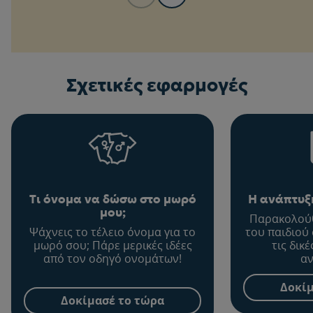
Σχετικές εφαρμογές
Τι όνομα να δώσω στο μωρό
Η ανάπτυξη
μου;
Παρακολούθ
Ψάχνεις το τέλειο όνομα για το
του παιδιού
μωρό σου; Πάρε μερικές ιδέες
τις δικ
από τον οδηγό ονομάτων!
αν
Δοκίμ
Δοκίμασέ το τώρα