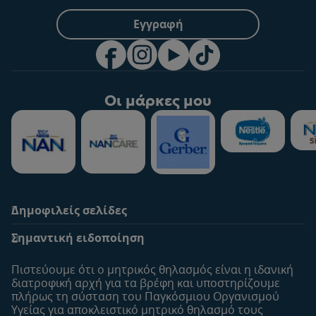
Εγγραφή
Οι μάρκες μου
Δημοφιλείς σελίδες
Υποστήριξη
To Nestlé Baby&me
Σημαντική ειδοποίηση
Οι Ειδικοί μας
Μοναδικά προνόμια
Συχνές ερωτήσεις
Σχετικά με εμάς
Πιστεύουμε ότι ο μητρικός θηλασμός είναι η ιδανική
Αναζήτηση
Η σελίδα μου
διατροφική αρχή για τα βρέφη και υποστηρίζουμε
πλήρως τη σύσταση του Παγκόσμιου Οργανισμού
Επικοινώνησε μαζί μας
Το προφίλ μου
Υγείας για αποκλειστικό μητρικό θηλασμό τους