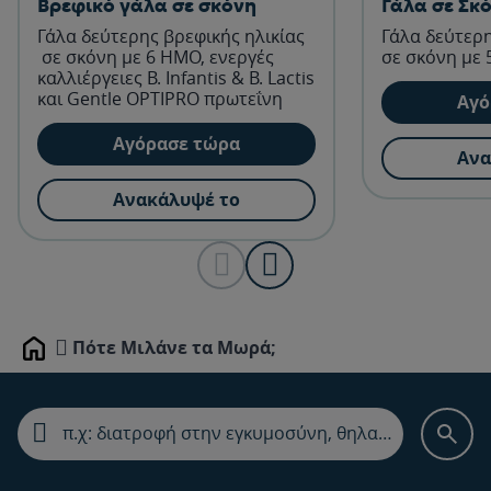
Βρεφικό γάλα σε σκόνη
Γάλα σε Σκ
Γάλα δεύτερης βρεφικής ηλικίας
Γάλα δεύτερη
σε σκόνη με 6 ΗΜΟ, ενεργές
σε σκόνη με
καλλιέργειες Β. Infantis & B. Lactis
και Gentle OPTIPRO πρωτεΐνη
Αγό
Αγόρασε τώρα
Ανα
Ανακάλυψέ το
Πότε Μιλάνε τα Μωρά;
Home