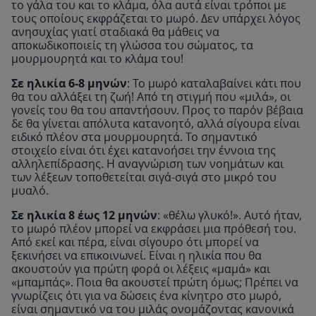
το γάλα του και το κλάμα, όλα αυτά είναι τρόποι με
τους οποίους εκφράζεται το μωρό. Δεν υπάρχει λόγος
ανησυχίας γιατί σταδιακά θα μάθεις να
αποκωδικοποιείς τη γλώσσα του σώματος, τα
μουρμουρητά και το κλάμα του!
Σε ηλικία 6-8 μηνών
: Το μωρό καταλαβαίνει κάτι που
θα του αλλάξει τη ζωή! Από τη στιγμή που «μιλά», οι
γονείς του θα του απαντήσουν. Προς το παρόν βέβαια
δε θα γίνεται απόλυτα κατανοητό, αλλά σίγουρα είναι
ειδικό πλέον στα μουρμουρητά. Το σημαντικό
στοιχείο είναι ότι έχει κατανοήσει την έννοια της
αλληλεπίδρασης. Η αναγνώριση των νοημάτων και
των λέξεων τοποθετείται σιγά-σιγά στο μικρό του
μυαλό.
Σε ηλικία 8 έως 12 μηνών
: «θέλω γλυκό!». Αυτό ήταν,
το μωρό πλέον μπορεί να εκφράσει μια πρόθεσή του.
Από εκεί και πέρα, είναι σίγουρο ότι μπορεί να
ξεκινήσει να επικοινωνεί. Είναι η ηλικία που θα
ακουστούν για πρώτη φορά οι λέξεις «μαμά» και
«μπαμπάς». Ποια θα ακουστεί πρώτη όμως; Πρέπει να
γνωρίζεις ότι για να δώσεις ένα κίνητρο στο μωρό,
είναι σημαντικό να του μιλάς ονομάζοντας κανονικά