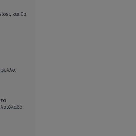
σει, και θα
όφυλλο.
 τα
ελαιόλαδο,