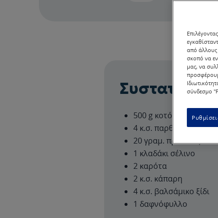
Επιλέγοντας
εγκαθίσταντ
από άλλους 
σκοπό να εν
μας, να συλ
προσφέρουμ
Ιδιωτικότητ
Συστατικά
σύνδεσμο "Ρ
500 g κοτόπουλο
Ρυθμίσει
4 κ.σ. παρθένο ελαιόλ
20 γραμ. πράσινες ελιέ
1 κλαδάκι σέλινο
2 καρότα
2 κ.σ. κάπαρη
4 κ.σ. βαλσάμικο ξίδι
1 δαφνόφυλλο