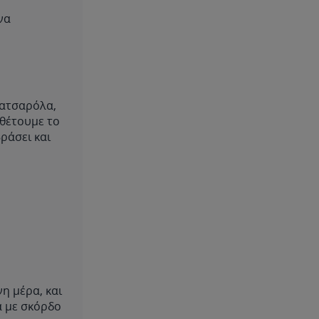
να
κατσαρόλα,
σθέτουμε το
βράσει και
η μέρα, και
α με σκόρδο