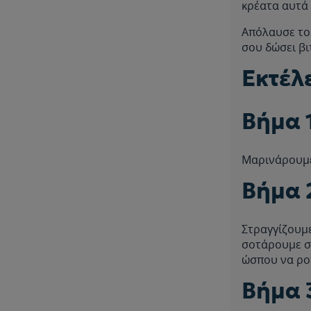
κρέατα αυτά 
Απόλαυσε το 
σου δώσει βι
Εκτέλ
Bήμα 
Μαρινάρουμε
Βήμα 
Στραγγίζουμε
σοτάρουμε σ
ώσπου να ρο
Βήμα 