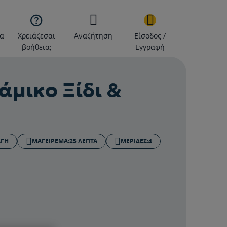

α
Χρειάζεσαι
Αναζήτηση
Είσοδος /
βοήθεια;
Εγγραφή
άμικο Ξίδι &
ΑΓΉ
ΜΑΓΕΙΡΕΜΑ:
25 ΛΕΠΤΆ
ΜΕΡΙΔΕΣ:
4