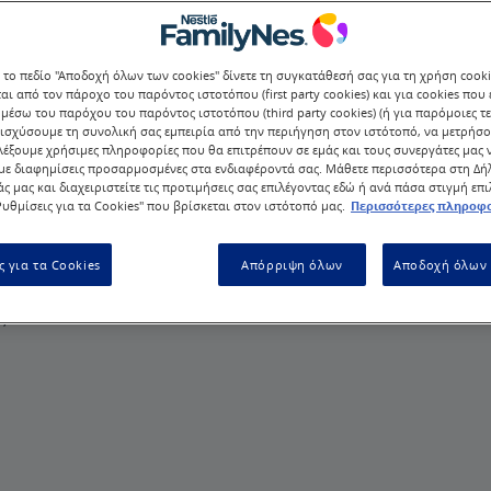
 το πεδίο "Αποδοχή όλων των cookies" δίνετε τη συγκατάθεσή σας για τη χρήση cook
αι από τον πάροχο του παρόντος ιστοτόπου (first party cookies) και για cookies που
μέσω του παρόχου του παρόντος ιστοτόπου (third party cookies) (ή για παρόμοιες τε
ισχύσουμε τη συνολική σας εμπειρία από την περιήγηση στον ιστότοπό, να μετρήσο
λέξουμε χρήσιμες πληροφορίες που θα επιτρέπουν σε εμάς και τους συνεργάτες μας 
ε διαφημίσεις προσαρμοσμένες στα ενδιαφέροντά σας. Μάθετε περισσότερα στη Δ
άς μας και διαχειριστείτε τις προτιμήσεις σας επιλέγοντας εδώ ή ανά πάσα στιγμή επ
υθμίσεις για τα Cookies" που βρίσκεται στον ιστότοπό μας.
Περισσότερες πληροφο
ς για τα Cookies
Απόρριψη όλων
Αποδοχή όλων 
αδο
ς