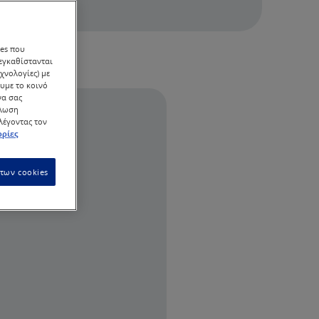
ies που
 εγκαθίστανται
χνολογίες) με
υμε το κοινό
να σας
ήλωση
ιλέγοντας τον
ρίες
των cookies