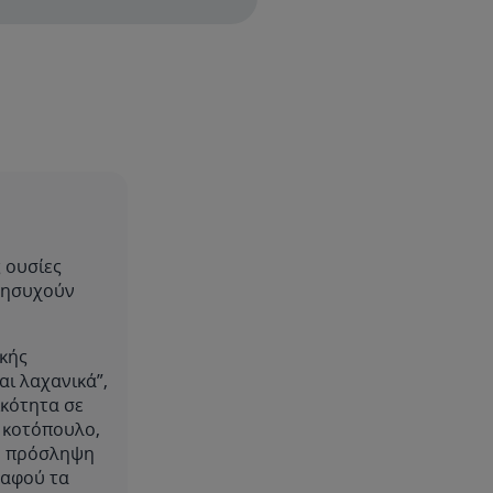
ς ουσίες
ανησυχούν
ικής
ι λαχανικά”,
ικότητα σε
χ κοτόπουλο,
ην πρόσληψη
 αφού τα