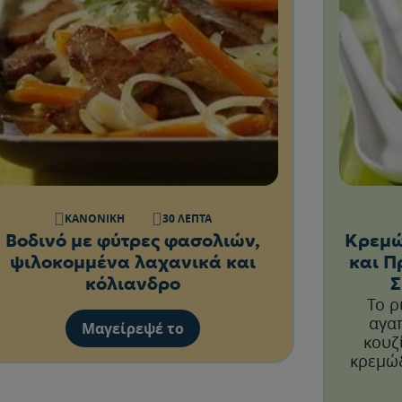
ΚΑΝΟΝΙΚΉ
30 ΛΕΠΤΆ
Βοδινό με φύτρες φασολιών,
Κρεμώ
ψιλοκομμένα λαχανικά και
και Π
κόλιανδρο
Σ
Το ρ
αγαπ
Μαγείρεψέ το
κουζ
κρεμώδ
πράσα 
που θέλ