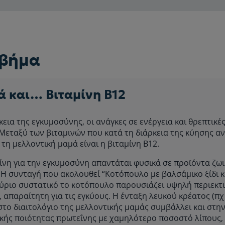
 βήμα
 και… Βιταμίνη Β12
κεια της εγκυμοσύνης, οι ανάγκες σε ενέργεια και θρεπτικέ
Μεταξύ των βιταμινών που κατά τη διάρκεια της κύησης 
τη μελλοντική μαμά είναι η βιταμίνη Β12.
ίνη για την εγκυμοσύνη απαντάται φυσικά σε προϊόντα ζω
Η συνταγή που ακολουθεί “Κοτόπουλο με βαλσάμικο ξίδι κα
ύριο συστατικό το κοτόπουλο παρουσιάζει υψηλή περιεκτ
, απαραίτητη για τις εγκύους. Η ένταξη λευκού κρέατος (π
στο διαιτολόγιο της μελλοντικής μαμάς συμβάλλει και στ
ικής ποιότητας πρωτεΐνης με χαμηλότερο ποσοστό λίπους,