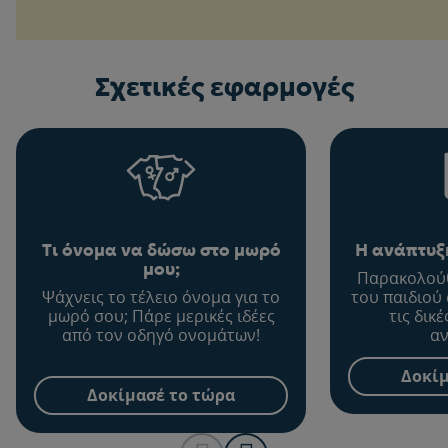
Σχετικές εφαρμογές
Τι όνομα να δώσω στο μωρό
Η ανάπτυξη
μου;
Παρακολούθ
Ψάχνεις το τέλειο όνομα για το
του παιδιού
μωρό σου; Πάρε μερικές ιδέες
τις δικ
από τον οδηγό ονομάτων!
αν
Δοκίμ
Δοκίμασέ το τώρα