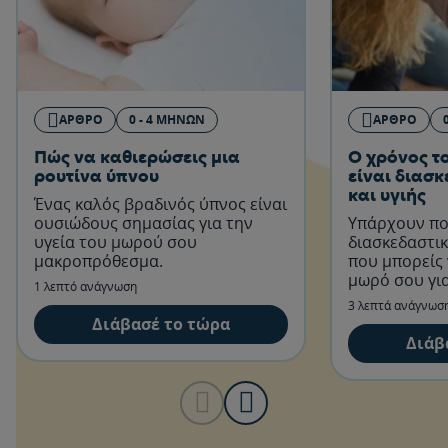
ΆΡΘΡΟ
0 - 4 ΜΗΝΏΝ
ΆΡΘΡΟ
Πώς να καθιερώσεις μια
Ο χρόνος τ
ρουτίνα ύπνου
είναι διασκ
και υγιής
Ένας καλός βραδινός ύπνος είναι
ουσιώδους σημασίας για την
Υπάρχουν πο
υγεία του μωρού σου
διασκεδαστι
μακροπρόθεσμα.
που μπορείς 
μωρό σου για
1 λεπτό ανάγνωση
ότι η ανεπιθ
3 λεπτά ανάγνωσ
παρακολούθη
Διάβασέ το τώρα
δεν θα ξεκινή
Διάβ