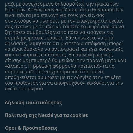
Προϊόντα
μαζί με συνεχιζόμενο θηλασμό έως την ηλικία των
Εύρεση προϊόντος
δύο ετών. Καθώς αναγνωρίζουμε ότι ο θηλασμός δεν
είναι πάντα μια επιλογή για τους γονείς, σας
Οι μάρκες μου
συνιστούμε να μιλήσετε με τον επαγγελματία υγείας
Εύρεση καταστήματος
σας σχετικά με το πώς να ταΐσετε το μωρό σας και να
ζητήσετε συμβουλές για το πότε να εισάγετε τις
Δείγματα
συμπληρωματικές τροφές. Εάν επιλέξετε να μην
θηλάσετε, θυμηθείτε ότι μια τέτοια απόφαση μπορεί
να είναι δύσκολο να αντιστραφεί και έχει κοινωνικές
και οικονομικές επιπτώσεις. Η εισαγωγή μερικής
σίτισης με μπιμπερό θα μειώσει την παροχή μητρικού
γάλακτος. Η βρεφική φόρμουλα πρέπει πάντα να
παρασκευάζεται, να χρησιμοποιείται και να
αποθηκεύεται σύμφωνα με τις οδηγίες στην ετικέτα
του προϊόντος για να αποφευχθούν κίνδυνοι για την
υγεία του μωρού.
Δήλωση ιδιωτικότητας
Πολιτική της Nestlé για τα cookies
Όροι & Προϋποθέσεις