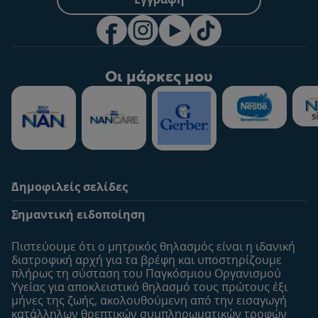
Οι μάρκες μου
Δημοφιλείς σελίδες
Υποστήριξη
To Nestlé Baby&me
Σημαντική ειδοποίηση
Οι Ειδικοί μας
Μοναδικά προνόμια
Συχνές ερωτήσεις
Σχετικά με εμάς
Πιστεύουμε ότι ο μητρικός θηλασμός είναι η ιδανική
Αναζήτηση
Η σελίδα μου
διατροφική αρχή για τα βρέφη και υποστηρίζουμε
πλήρως τη σύσταση του Παγκόσμιου Οργανισμού
Επικοινώνησε μαζί μας
Το προφίλ μου
Υγείας για αποκλειστικό θηλασμό τους πρώτους έξι
Είσοδος/Εγγραφή
μήνες της ζωής, ακολουθούμενη από την εισαγωγή
κατάλληλων θρεπτικών συμπληρωματικών τροφών