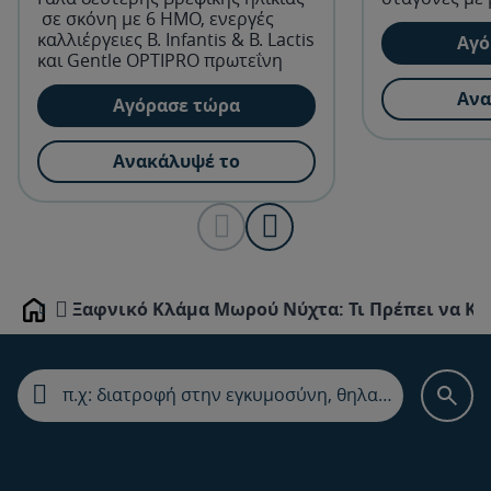
σε σκόνη με 6 ΗΜΟ, ενεργές
καλλιέργειες Β. Infantis & B. Lactis
Αγό
και Gentle OPTIPRO πρωτεΐνη
Ανα
Αγόρασε τώρα
Ανακάλυψέ το
Ξαφνικό Κλάμα Μωρού Νύχτα: Τι Πρέπει να Κά
Home