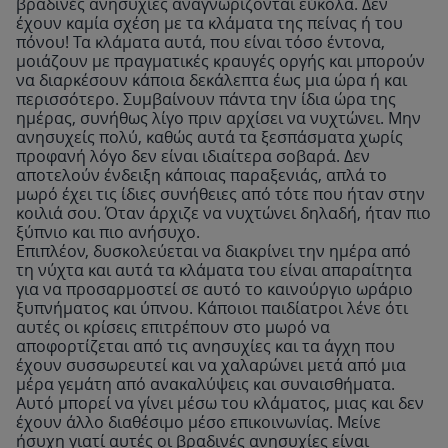
βραδινές ανησυχίες αναγνωρίζονται εύκολα. Δεν
έχουν καμία σχέση με τα κλάματα της πείνας ή του
πόνου! Τα κλάματα αυτά, που είναι τόσο έντονα,
μοιάζουν με πραγματικές κραυγές οργής και μπορούν
να διαρκέσουν κάποια δεκάλεπτα έως μια ώρα ή και
περισσότερο. Συμβαίνουν πάντα την ίδια ώρα της
ημέρας, συνήθως λίγο πριν αρχίσει να νυχτώνει. Μην
ανησυχείς πολύ, καθώς αυτά τα ξεσπάσματα χωρίς
προφανή λόγο δεν είναι ιδιαίτερα σοβαρά. Δεν
αποτελούν ένδειξη κάποιας παραξενιάς, απλά το
μωρό έχει τις ίδιες συνήθειες από τότε που ήταν στην
κοιλιά σου. Όταν άρχιζε να νυχτώνει δηλαδή, ήταν πιο
ξύπνιο και πιο ανήσυχο.
Επιπλέον, δυσκολεύεται να διακρίνει την ημέρα από
τη νύχτα και αυτά τα κλάματα του είναι απαραίτητα
για να προσαρμοστεί σε αυτό το καινούργιο ωράριο
ξυπνήματος και ύπνου. Κάποιοι παιδίατροι λένε ότι
αυτές οι κρίσεις επιτρέπουν στο μωρό να
αποφορτίζεται από τις ανησυχίες και τα άγχη που
έχουν συσσωρευτεί και να χαλαρώνει μετά από μια
μέρα γεμάτη από ανακαλύψεις και συναισθήματα.
Αυτό μπορεί να γίνει μέσω του κλάματος, μιας και δεν
έχουν άλλο διαθέσιμο μέσο επικοινωνίας. Μείνε
ήσυχη γιατί αυτές οι βραδινές ανησυχίες είναι