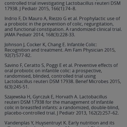
controlled trial investigating Lactobacillus reuteri DSM
17938. J Pediatr 2015, 166(1):74–8.
Indrio F, Di Mauro A, Riezzo G et al. Prophylactic use of
a probiotic in the prevention of colic, regurgitation,
and functional constipation. A randomized clinical trial.
JAMA Pediatr 2014, 168(3):228-33.
Johnson J, Cocker K, Chang E. Infantile Colic:
Recognition and treatment. Am Fam Physician 2015,
92(7):577-82.
Savino F, Ceratto S, Poggi E et al. Preventive effects of
oral probiotic on infantile colic: a prospective,
randomised, blinded, controlled trial using
Lactobacillus reuteri DSM 17938. Benef Microbes 2015,
6(3):245-51.
Szajewska H, Gyrczuk E, Horvath A. Lactobacillus
reuteri DSM 17938 for the management of infantile
colic in breastfed infants: a randomized, double-blind,
placebo-controlled trial. J Pediatr 2013, 162(2):257–62.
Vandenplas Y, Huysentruyt K. Early nutrition and its