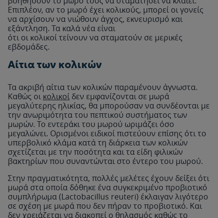
βοηθήσουν το μωρό τους να σταματήσει να κλαίει.
Επιπλέον, αν το μωρό έχει κολικούς, μπορεί οι γονείς
να αρχίσουν να νιώθουν άγχος, εκνευρισμό και
εξάντληση. Τα καλά νέα είναι
ότι οι κολικοί τείνουν να σταματούν σε μερικές
εβδομάδες.
Αίτια των κολικών
Τα ακριβή αίτια των κολικών παραμένουν άγνωστα.
Καθώς οι
κολικοί
δεν εμφανίζονται σε μωρά
μεγαλύτερης ηλικίας, θα μπορούσαν να συνδέονται με
την ανωριμότητα του πεπτικού συστήματος των
μωρών. Το εντεράκι του μωρού ωριμάζει όσο
μεγαλώνει. Ορισμένοι ειδικοί πιστεύουν επίσης ότι το
υπερβολικό κλάμα κατά τη διάρκεια των κολικών
σχετίζεται με την ποσότητα και τα είδη φιλικών
βακτηρίων που συναντώνται στο έντερο του μωρού.
Στην πραγματικότητα, πολλές μελέτες έχουν δείξει ότι
μωρά στα οποία δόθηκε ένα συγκεκριμένο προβιοτικό
συμπλήρωμα (Lactobacillus reuteri) έκλαιγαν λιγότερο
σε σχέση με μωρά που δεν πήραν το προβιοτικό. Και
δεν χρειάζεται να διακοπεί ο θηλασμός καθώς το