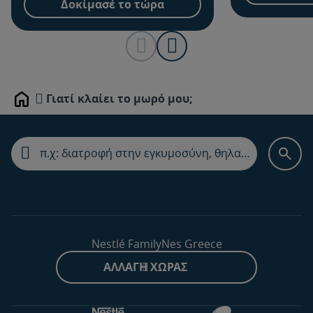
Δοκίμασέ το τώρα
Γιατί κλαίει το μωρό μου;
Home
Nestlé FamilyNes Greece
ΑΛΛΑΓΉ ΧΏΡΑΣ