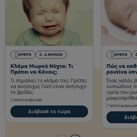
ΆΡΘΡΟ
0 - 4 ΜΗΝΏΝ
ΆΡΘΡΟ
Κλάμα Μωρού Νύχτα: Τι
Πώς να καθ
Πρέπει να Κάνεις;
ρουτίνα ύπ
Τι σημαίνει το κλάμα του; Πρέπει
Ένας καλός β
να ανησυχώ; Γιατί είναι ανήσυχο
ουσιώδους σ
το βράδυ;
υγεία του μ
μακροπρόθε
2 λεπτά ανάγνωση
1 λεπτό ανάγνωσ
Διάβασέ το τώρα
Διάβ