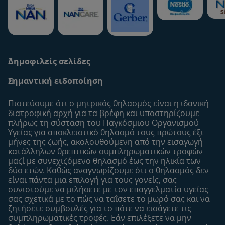
Δημοφιλείς σελίδες
Υποστήριξη
To Nestlé Baby&me
Σημαντική ειδοποίηση
Οι Ειδικοί μας
Μοναδικά προνόμια
Συχνές ερωτήσεις
Σχετικά με εμάς
Πιστεύουμε ότι ο μητρικός θηλασμός είναι η ιδανική
Αναζήτηση
Η σελίδα μου
διατροφική αρχή για τα βρέφη και υποστηρίζουμε
πλήρως τη σύσταση του Παγκόσμιου Οργανισμού
Επικοινώνησε μαζί μας
Το προφίλ μου
Υγείας για αποκλειστικό θηλασμό τους πρώτους έξι
Είσοδος/Εγγραφή
μήνες της ζωής, ακολουθούμενη από την εισαγωγή
κατάλληλων θρεπτικών συμπληρωματικών τροφών
Προϊόντα
μαζί με συνεχιζόμενο θηλασμό έως την ηλικία των
Εύρεση προϊόντος
δύο ετών. Καθώς αναγνωρίζουμε ότι ο θηλασμός δεν
είναι πάντα μια επιλογή για τους γονείς, σας
Οι μάρκες μου
συνιστούμε να μιλήσετε με τον επαγγελματία υγείας
Εύρεση καταστήματος
σας σχετικά με το πώς να ταΐσετε το μωρό σας και να
ζητήσετε συμβουλές για το πότε να εισάγετε τις
Δείγματα
συμπληρωματικές τροφές. Εάν επιλέξετε να μην