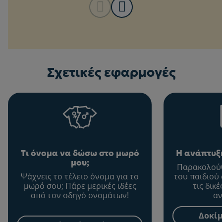
Σχετικές εφαρμογές
Τι όνομα να δώσω στο μωρό
Η ανάπτυξη
μου;
Παρακολούθ
Ψάχνεις το τέλειο όνομα για το
του παιδιού
μωρό σου; Πάρε μερικές ιδέες
τις δικ
από τον οδηγό ονομάτων!
αν
Δοκίμ