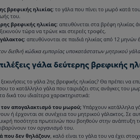
ης βρεφικής ηλικίας
: το γάλα που πίνει το μωρό κατά το
ζωής του.
ερης βρεφικής ηλικίας:
απευθύνεται στα βρέφη ηλικίας ά
ξεκινούν τώρα να τρώνε και στερεές τροφές.
γάλακτος:
απευθύνονται σε παιδιά ηλικίας από 12 μηνών έ
τον διεθνή κώδικα εμπορίας υποκατάστατων μητρικού γάλα
πιλέξεις γάλα δεύτερης βρεφικής ηλ
ξεκινήσεις το γάλα 2ης βρεφικής ηλικίας? Θα πρέπει να επι
σου το κατάλληλο γάλα που ταιριάζει στις ανάγκες του μω
 τα δικά του ιδιαίτερα χαρακτηριστικά:
 τον απογαλακτισμό του μωρού;
Υπάρχουν κατάλληλα γ
υν ή έρχονται σε συνέχεια του μητρικού γάλακτος. Σε αυ
μικρή ποσότητα πρωτεϊνών που βοηθούν στην ανάπτυξη 
πιβαρύνουν τον οργανισμό του.
ρά που δεν θηλάζουν
, καλό είναι το γάλα του να έχει στοι