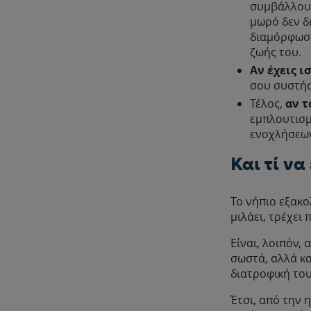
συμβάλλουν
μωρό δεν δ
διαμόρφωσή
ζωής του.
Αν έχεις ι
σου συστήσ
Τέλος,
αν τ
εμπλουτισμ
ενοχλήσεων
Και τί να
Το νήπιο εξακο
μιλάει, τρέχει 
Είναι, λοιπόν,
σωστά, αλλά κα
διατροφική του
Έτσι, από την η