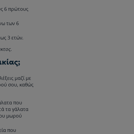
υς 6 πρώτους
νω των 6
ως 3 ετών.
κτος.
ικίας;
λέξεις μαζί με
ρού σου, καθώς
άλατα που
τά τα γάλατα
του μωρού
χεία που