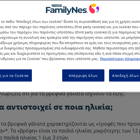
 το πεδίο "Αποδοχή όλων των cookies" δίνετε τη συγκατάθεσή σας για τη χρήση cook
αι από τον πάροχο του παρόντος ιστοτόπου (first party cookies) και για cookies που
ναι εύκολο να καταλήξεις σε
μέσω του παρόχου του παρόντος ιστοτόπου (third party cookies) (ή για παρόμοιες τε
ισχύσουμε τη συνολική σας εμπειρία από την περιήγηση στον ιστότοπό, να μετρήσο
!
λέξουμε χρήσιμες πληροφορίες που θα επιτρέπουν σε εμάς και τους συνεργάτες μας 
ε διαφημίσεις προσαρμοσμένες στα ενδιαφέροντά σας. Μάθετε περισσότερα στη Δ
άς μας και διαχειριστείτε τις προτιμήσεις σας επιλέγοντας εδώ ή ανά πάσα στιγμή επ
υθμίσεις για τα Cookies" που βρίσκεται στον ιστότοπό μας.
Περισσότερες πληροφο
ς. Διατροφικά οφέλη. Σύσταση. Το βρεφικό γάλα και η επιλ
ο μωρό σου, είναι σκέτη σπαζοκεφαλιά. Μην ανησυχείς όμω
ί να σου υποδείξει το κατάλληλο γάλα για το μωρό σου κ
ς για τα Cookies
Απόρριψη όλων
Αποδοχή όλων 
ό τον παιδίατρό σου.
γνωρίζεις ότι για τα βρεφικά γάλατα ισχύουν τα εξής:
 αντιστοιχεί σε ποια ηλικία;
 τα βρεφικά γάλατα χαρακτηρίζονται ως «τροφές που προο
α»*. Τα «βρέφη» είναι τα παιδιά ηλικίας μικρότερης των 12
α παιδιά ηλικίας 1 έως 3 ετών.