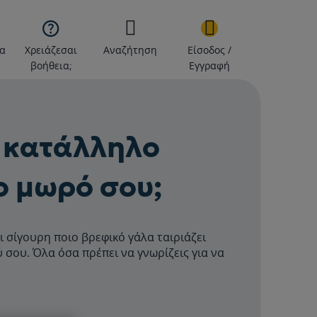

α
Χρειάζεσαι
Αναζήτηση
Είσοδος /
βοήθεια;
Εγγραφή
ο κατάλληλο
ο μωρό σου;
αι σίγουρη ποιο βρεφικό γάλα ταιριάζει
ύ σου. Όλα όσα πρέπει να γνωρίζεις για να