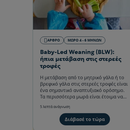
ΆΡΘΡΟ
ΜΩΡΌ 4 - 6 ΜΗΝΏΝ
Baby-Led Weaning (BLW):
ήπια μετάβαση στις στερεές
τροφές
Η μετάβαση από το μητρικό γάλα ή το
βρεφικό γάλα στις στερεές τροφές είναι
ένα σημαντικό αναπτυξιακό ορόσημο.
Τα περισσότερα μωρά είναι έτοιμα να
ξεκινήσουν στερεές τροφές περίπου
5 λεπτά ανάγνωση
στους 6 μήνες.
Διάβασέ το τώρα