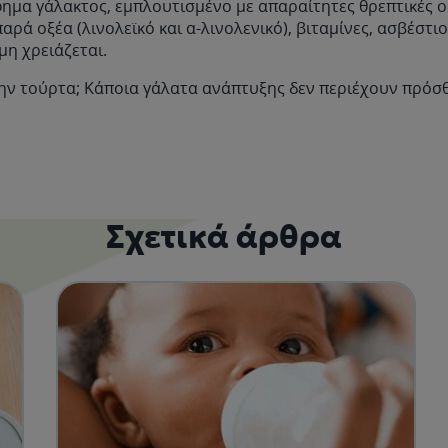
μα γάλακτος, εμπλουτισμένο με απαραίτητες θρεπτικές ου
αρά οξέα (λινολεϊκό και α-λινολενικό), βιταμίνες, ασβέστιο
η χρειάζεται.
την τούρτα; Κάποια γάλατα ανάπτυξης δεν περιέχουν πρόσ
Σχετικά άρθρα