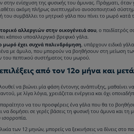
 στην ενίσχυση της φυσικής του άμυνας. Πράγματι, όταν γ
ιαθέτει ακόμη πλήρως ανεπτυγμένο ανοσοποιητικό σύστημ
 του συμβάλλει το μητρικό γάλα που πίνει το μωρό κατά 
στορικό αλλεργιών στην οικογένειά σου
, ο παιδίατρός 
ει κάποιο υποαλλεργικό βρεφικό γάλα.
ο μωρό έχει συχνά παλινδρόμηση
, υπάρχουν ειδικά γάλα
ένα με άμυλο, που μπορούν να βοηθήσουν στη μείωση τω
 του πεπτικού συστήματος του μωρού.
 επιλέξεις από τον 12ο μήνα και μετ
λουθεί να βιώνει μία φάση έντονης ανάπτυξης, μαθαίνει να
παντού, με λίγα λόγια, χρειάζεται ενέργεια και όχι οποιαδήπ
 απαραίτητο να του προσφέρεις ένα γάλα που θα το βοηθήσ
ι να δομήσει σε γερές βάσεις τη φυσική του άμυνα και τη 
 ισορροπία.
λικία των 12 μηνών, μπορείς να ξεκινήσεις να δίνεις στο πα