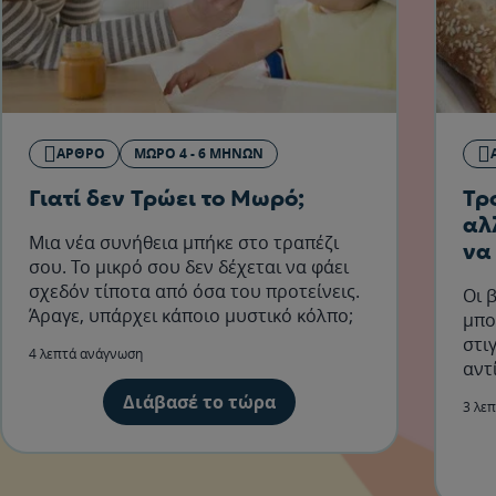
ΆΡΘΡΟ
ΜΩΡΌ 4 - 6 ΜΗΝΏΝ
Γιατί δεν Τρώει το Μωρό;
Τρ
αλ
Μια νέα συνήθεια μπήκε στο τραπέζι
να
σου. Το μικρό σου δεν δέχεται να φάει
σχεδόν τίποτα από όσα του προτείνεις.
Οι 
Άραγε, υπάρχει κάποιο μυστικό κόλπο;
μπο
στι
4 λεπτά ανάγνωση
αντ
συσ
Διάβασέ το τώρα
3 λε
θεω