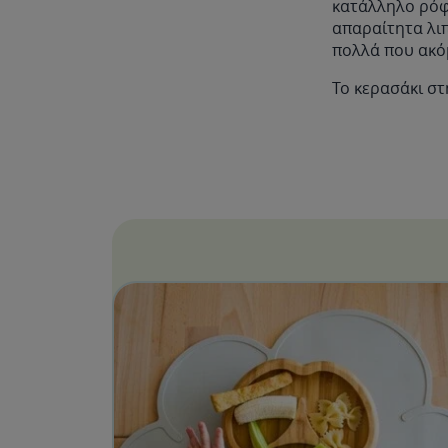
κατάλληλο ρόφη
απαραίτητα λιπ
πολλά που ακόμ
Το κερασάκι σ