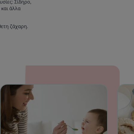
σίες: Σίδηρο,
 και άλλα
θετη ζάχαρη.