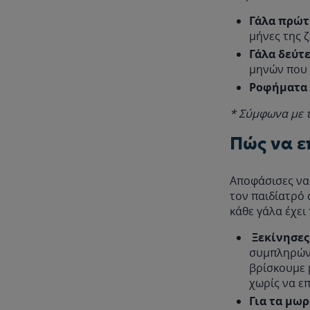
Γάλα πρώτ
μήνες της 
Γάλα δεύτ
μηνών που 
Ροφήματα 
* Σύμφωνα με 
Πώς να ε
Αποφάσισες να 
τον παιδίατρό 
κάθε γάλα έχει
Ξεκίνησες
συμπληρώνο
βρίσκουμε 
χωρίς να ε
Για τα μω