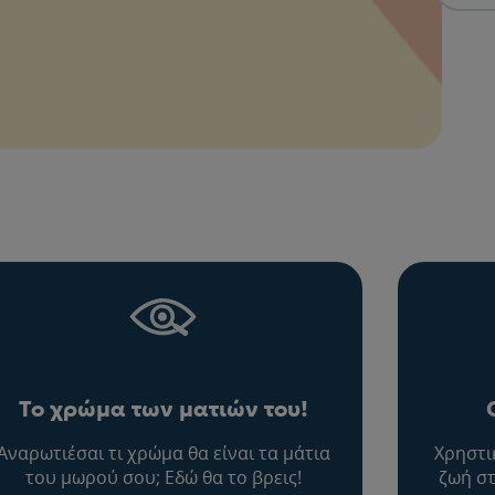
Το χρώμα των ματιών του!
Αναρωτιέσαι τι χρώμα θα είναι τα μάτια
Χρηστι
του μωρού σου; Εδώ θα το βρεις!
ζωή στ