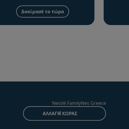
Δοκίμασέ το τώρα
Nestlé FamilyNes Greece
ΑΛΛΑΓΉ ΧΏΡΑΣ