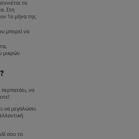
εννιέται το
α. Στη
τον 1ο μήνα της
σου μπορεί να
τα,
ν μικρών
ά?
 περπατάει, να
οτε!
ει να μεγαλώσει
μελλοντική
ιδί σου το