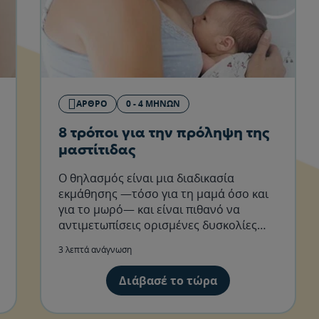
ΆΡΘΡΟ
0 - 4 ΜΗΝΏΝ
8 τρόποι για την πρόληψη της
μαστίτιδας
Ο θηλασμός είναι μια διαδικασία
εκμάθησης —τόσο για τη μαμά όσο και
για το μωρό— και είναι πιθανό να
αντιμετωπίσεις ορισμένες δυσκολίες
κατά τους πρώτους μήνες του.
3 λεπτά ανάγνωση
Διάβασέ το τώρα