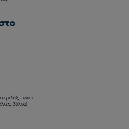
 στο
ο ριλάξ, ειδικά
λιές, βόλτα).