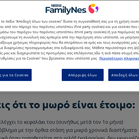
 το πεδίο "Αποδοχή όλων των cookies" δίνετε τη συγκατάθεσή σας για τη χρήση cook
αι από τον πάροχο του παρόντος ιστοτόπου (first party cookies) και για cookies που
ια Ηλικία Μπαίνει το Μωρό
μέσω του παρόχου του παρόντος ιστοτόπου (third party cookies) (ή για παρόμοιες τε
ισχύσουμε τη συνολική σας εμπειρία από την περιήγηση στον ιστότοπό, να μετρήσο
λέξουμε χρήσιμες πληροφορίες που θα επιτρέπουν σε εμάς και τους συνεργάτες μας 
ε διαφημίσεις προσαρμοσμένες στα ενδιαφέροντά σας. Μάθετε περισσότερα στη Δ
άς μας και διαχειριστείτε τις προτιμήσεις σας επιλέγοντας εδώ ή ανά πάσα στιγμή επ
υθμίσεις για τα Cookies" που βρίσκεται στον ιστότοπό μας.
Περισσότερες πληροφο
ι παιδίατροι και ειδικοί συμφωνούν:
γέννηση
, εφόσον το ριλάξ έχει ανακλινόμενη θέση και προ
ς για τα Cookies
Απόρριψη όλων
Αποδοχή όλων 
στήριξη κεφαλιού και σώματος.
ις ότι το μωρό είναι έτοιμο:
ελέγχει το κεφαλάκι του (συνήθως μετά τον 1ο μήνα)
ρόβλημα με την όρθια στάση για μικρά χρονικά διαστήματα
ικά όταν τοποθετείται στο ριλάξ (χαλαρώνει, δεν εκνευρίζε