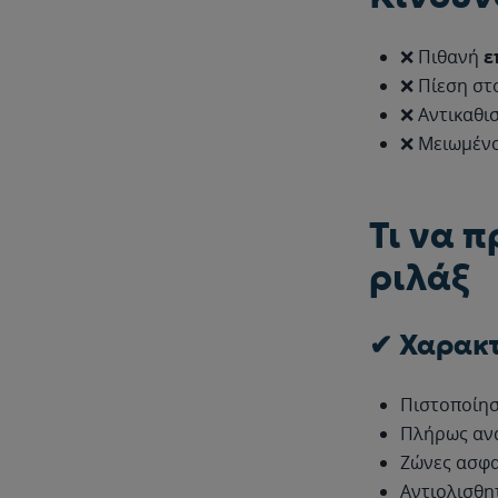
❌ Πιθανή
ε
❌ Πίεση στ
❌ Αντικαθι
❌ Μειωμένο
Τι να 
ριλάξ
✔ Χαρακτ
Πιστοποίη
Πλήρως ανα
Ζώνες ασφα
Αντιολισθη