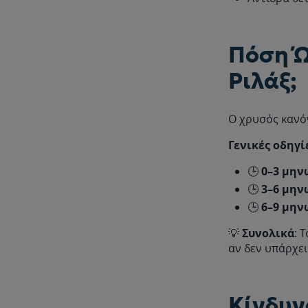
Πόση Ώ
Ριλάξ;
Ο χρυσός κανό
Γενικές οδηγί
🕒
0–3 μην
🕒
3–6 μην
🕒
6–9 μην
💡
Συνολικά
: 
αν δεν υπάρχει
Κίνδυν