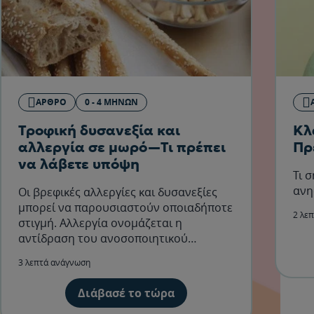
ΆΡΘΡΟ
0 - 4 ΜΗΝΏΝ
Τροφική δυσανεξία και
Κλ
αλλεργία σε μωρό—Τι πρέπει
Πρ
να λάβετε υπόψη
Τι 
ανη
Οι βρεφικές αλλεργίες και δυσανεξίες
μπορεί να παρουσιαστούν οποιαδήποτε
2 λε
στιγμή. Αλλεργία ονομάζεται η
αντίδραση του ανοσοποιητικού
συστήματος σε μια ουσία την οποία
3 λεπτά ανάγνωση
θεωρεί επιβλαβή.
Διάβασέ το τώρα