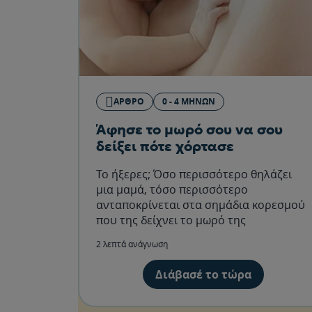
ΆΡΘΡΟ
0 - 4 ΜΗΝΏΝ
Άφησε το μωρό σου να σου
δείξει πότε χόρτασε
Το ήξερες; Όσο περισσότερο θηλάζει
μια μαμά, τόσο περισσότερο
ανταποκρίνεται στα σημάδια κορεσμού
που της δείχνει το μωρό της
2 λεπτά ανάγνωση
Διάβασέ το τώρα