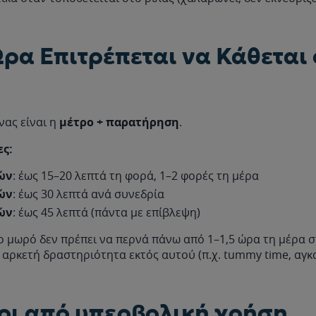
ρα Επιτρέπεται να Κάθεται
νας είναι η
μέτρο + παρατήρηση
.
ες:
ών
: έως 15–20 λεπτά τη φορά, 1–2 φορές τη μέρα
ών
: έως 30 λεπτά ανά συνεδρία
ών
: έως 45 λεπτά (πάντα με επίβλεψη)
Το μωρό δεν πρέπει να περνά πάνω από 1–1,5 ώρα τη μέρα στ
 αρκετή δραστηριότητα εκτός αυτού (π.χ. tummy time, αγκα
οι από υπερβολική χρήση