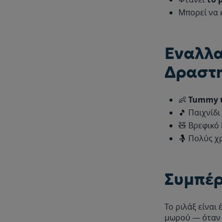
Μπορεί να 
Εναλλα
Δραστη
👶
Tummy
🎵 Παιχνίδ
🧸 Βρεφικό
🤱 Πολύς 
Συμπέ
Το ριλάξ είναι
μωρού — όταν 