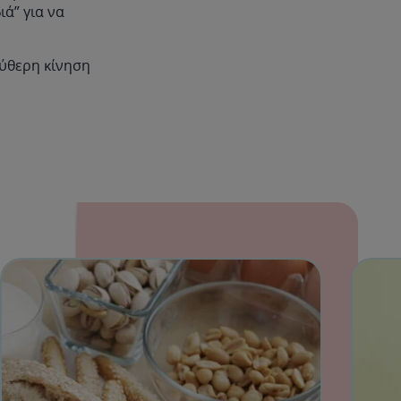
ά” για να
εύθερη κίνηση