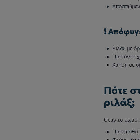
Αποσπώμεν
❗ Απόφυγ
Ριλάξ με ό
Προϊόντα χ
Χρήση σε σ
Πότε σ
ριλάξ;
Όταν το μωρό:
Προσπαθεί
Φτάνει
το 