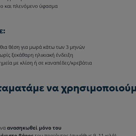
ο και πλενόμενο ύφασμα
ε:
ρθια θέση για μωρά κάτω των 3 μηνών
ωρίς ξεκάθαρη ηλικιακή ένδειξη
ημεία με κλίση ή σε καναπέδες/κρεβάτια
ταματάμε να χρησιμοποιού
 να
ανασηκωθεί μόνο του
μέγιστο βάρος
του προϊόντος (συνήθως 9–11 κιλά)