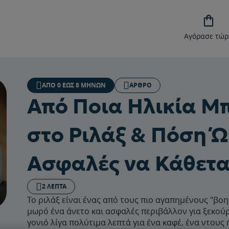

Αγόρασε τώρ
ΑΠΌ 0 ΈΩΣ 8 ΜΗΝΏΝ
ΆΡΘΡΟ
Από Ποια Ηλικία Μ
στο Ριλάξ & Πόση Ώ
Ασφαλές να Κάθετα
2 ΛΕΠΤΆ
Το ριλάξ είναι ένας από τους πιο αγαπημένους "βο
μωρό ένα άνετο και ασφαλές περιβάλλον για ξεκούρ
γονιό λίγα πολύτιμα λεπτά για ένα καφέ, ένα ντους 