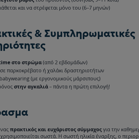
κάθεται και να στρέφεται μόνο του (6–7 μηνών)
κτικές & Συμπληρωματικές
ριότητες
time στο στρώμα
(από 2 εβδομάδων)
ι σε παρκοκρέβατο ή χαλάκι δραστηριοτήτων
 babywearing (με εργονομικούς μάρσιπους)
χρόνος
στην αγκαλιά
– πάντα η πρώτη επιλογή!
ρασμα
 ένας
πρακτικός και ευχάριστος σύμμαχος
για την καθημε
χρησιμοποιείται σωστά. Η σωστή ηλικία έναρξης, ο περιο