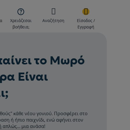

α
Χρειάζεσαι
Αναζήτηση
Είσοδος /
βοήθεια;
Εγγραφή
παίνει το Μωρό
ρα Είναι
ι;
ηθούς" κάθε νέου γονιού. Προσφέρει στο
αση ή ήπιο παιχνίδι, ενώ αφήνει στον
ή απλώς... μια ανάσα!