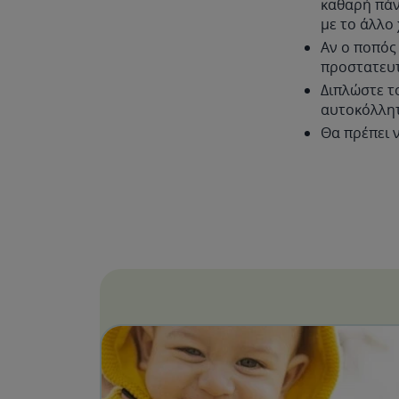
καθαρή πάν
με το άλλο 
Αν ο ποπός
προστατευτ
Διπλώστε τ
αυτοκόλλητ
Θα πρέπει 