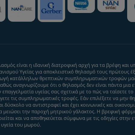
To Nestlé Baby&me
Προϊόντα
Μοναδικά προνόμια
Εύρεση προϊό
Σχετικά με εμάς
Οι μάρκες μου
λασμός είναι η ιδανική διατροφική αρχή για τα βρέφη και
ισμού Υγείας για αποκλειστικό θηλασμό τους πρώτους έξι
Η σελίδα μου
Εύρεση κατασ
γωγή κατάλληλων θρεπτικών συμπληρωματικών τροφών μαζ
Το προφίλ μου
Δείγματα
Καθώς αναγνωρίζουμε ότι ο θηλασμός δεν είναι πάντα μια επ
Είσοδος/Εγγραφή
 επαγγελματία υγείας σας σχετικά με το πώς να ταΐσετε το
γετε τις συμπληρωματικές τροφές. Εάν επιλέξετε να μην θη
ι δύσκολο να αντιστραφεί και έχει κοινωνικές και οικονομι
θα μειώσει την παροχή μητρικού γάλακτος. Η βρεφική φόρμ
είται και να αποθηκεύεται σύμφωνα με τις οδηγίες στην ε
 υγεία του μωρού.