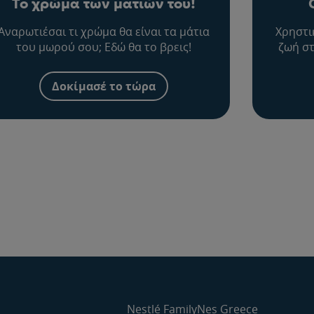
Το χρώμα των ματιών του!
Αναρωτιέσαι τι χρώμα θα είναι τα μάτια
Χρηστι
του μωρού σου; Εδώ θα το βρεις!
ζωή στ
Δοκίμασέ το τώρα
Nestlé FamilyNes Greece