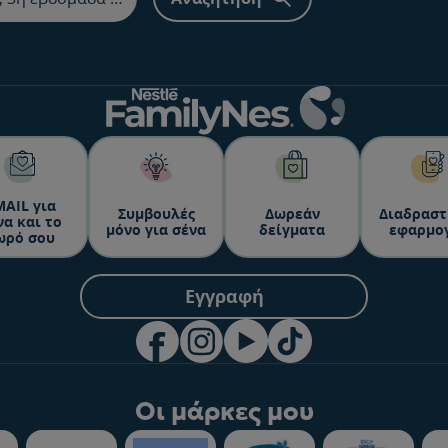
ΜΑΙL για
Συμβουλές
Δωρεάν
Διαδραστ
να και το
μόνο για σένα
δείγματα
εφαρμο
ωρό σου
Εγγραφή
Οι μάρκες μου