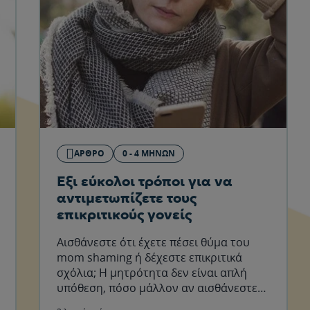
ΆΡΘΡΟ
0 - 4 ΜΗΝΏΝ
Έξι εύκολοι τρόποι για να
αντιμετωπίζετε τους
επικριτικούς γονείς
Αισθάνεστε ότι έχετε πέσει θύμα του
mom shaming ή δέχεστε επικριτικά
σχόλια; Η μητρότητα δεν είναι απλή
υπόθεση, πόσο μάλλον αν αισθάνεστε
ότι δέχεστε επίθεση από άλλους γονείς.