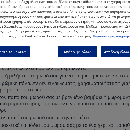
 το πεδίο "Αποδοχή όλων των cookies" δίνετε τη συγκατάθεσή σας για τη χρήση cook
αι από τον πάροχο του παρόντος ιστοτόπου (first party cookies) και για cookies που
μέσω του παρόχου του παρόντος ιστοτόπου (third party cookies) (ή για παρόμοιες τε
ισχύσουμε τη συνολική σας εμπειρία από την περιήγηση στον ιστότοπό, να μετρήσο
λέξουμε χρήσιμες πληροφορίες που θα επιτρέπουν σε εμάς και τους συνεργάτες μας 
ε διαφημίσεις προσαρμοσμένες στα ενδιαφέροντά σας. Μάθετε περισσότερα στη Δ
τε όλα όσα θα χρειαστείτε πριν ξεκινήσετε: Στρώμα αλλαγ
άς μας και διαχειριστείτε τις προτιμήσεις σας επιλέγοντας εδώ ή ανά πάσα στιγμή επ
σέτα, καθαρή πάνα, βαμβάκι, βρασμένο νερό που έχει κρυώ
υθμίσεις για τα Cookies" που βρίσκεται στον ιστότοπό μας.
Περισσότερες πληροφο
το βαμβάκι) ή μωρομάντηλα χωρίς άρωμα και χωρίς οινόπν
ε την πετσέτα επάνω στο στρώμα αλλαγής πάνας και ξαπλ
ς για τα Cookies
Απόρριψη όλων
Αποδοχή όλων 
στην πετσέτα.
ποιείτε αλλαξιέρα, μην αφήσετε στιγμή το μωρό από τα μάτ
ετακινηθεί εκεί που δεν το περιμένετε.
ε ή μιλήστε στο μωρό σας για να το ηρεμήσετε και να το 
βρώμικη πάνα. Αν δεν είναι γεμάτη, χρησιμοποιήστε τη για
ρα μπορείτε το μωρό σας.
τον ποπό του μωρού σας με βρεγμένο βαμβάκι ή μωρομάν
από μπροστά προς τα πίσω αν είναι κορίτσι και από πίσω 
όρι.
τον ποπό του μωρού σας με την πετσέτα.
οσεκτικά τα πόδια του μωρού σας με το ένα χέρι και τοπο