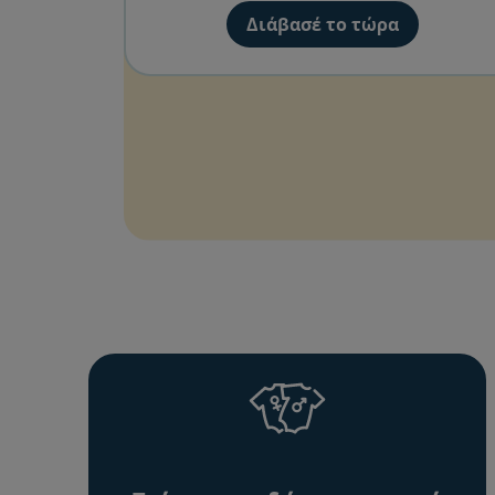
Διάβασέ το τώρα