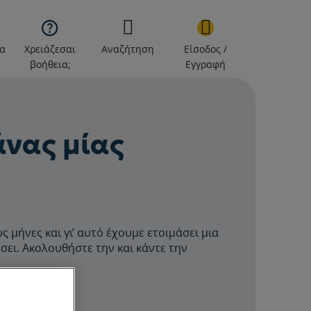

α
Χρειάζεσαι
Αναζήτηση
Είσοδος /
βοήθεια;
Εγγραφή
άνας μίας
 μήνες και γι’ αυτό έχουμε ετοιμάσει μια
ει. Ακολουθήστε την και κάντε την