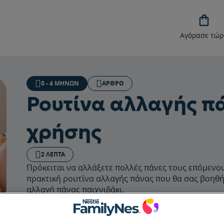

Αγόρασε τώρ
0 - 4 ΜΗΝΏΝ
ΆΡΘΡΟ
Ρουτίνα αλλαγής π
χρήσης
2 ΛΕΠΤΆ
Πρόκειται να αλλάξετε πολλές πάνες τους επόμενους
πρακτική ρουτίνα αλλαγής πάνας που θα σας βοηθήσ
αλλαγή πάνας παιχνιδάκι.