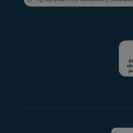
Ε
σέ
μ