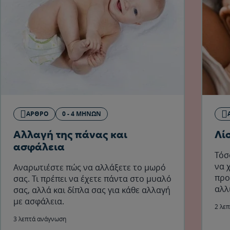
ΆΡΘΡΟ
0 - 4 ΜΗΝΏΝ
Αλλαγή της πάνας και
Λί
ασφάλεια
Τόσ
να 
Αναρωτιέστε πώς να αλλάξετε το μωρό
προ
σας. Τι πρέπει να έχετε πάντα στο μυαλό
αλλ
σας, αλλά και δίπλα σας για κάθε αλλαγή
θηλ
με ασφάλεια.
2 λε
3 λεπτά ανάγνωση