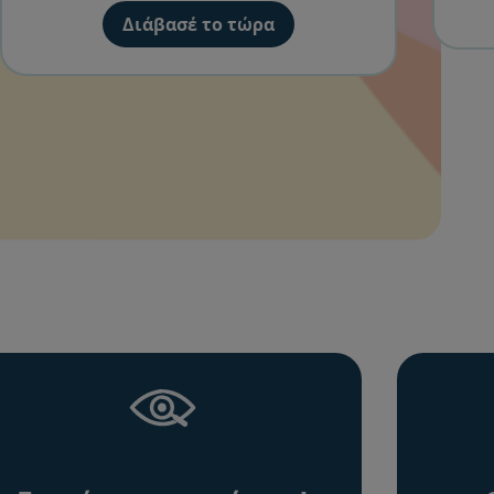
Διάβασέ το τώρα