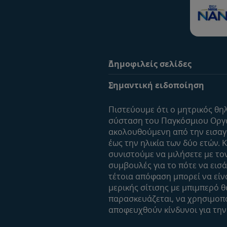
Δημοφιλείς σελίδες
Υποστήριξη
Σημαντική ειδοποίηση
Οι Ειδικοί μας
Συχνές ερωτήσεις
Πιστεύουμε ότι ο μητρικός θη
Αναζήτηση
σύσταση του Παγκόσμιου Οργαν
ακολουθούμενη από την εισα
Επικοινώνησε μαζί μας
έως την ηλικία των δύο ετών. 
συνιστούμε να μιλήσετε με τον
συμβουλές για το πότε να εισά
τέτοια απόφαση μπορεί να είνα
μερικής σίτισης με μπιμπερό 
παρασκευάζεται, να χρησιμοποι
αποφευχθούν κίνδυνοι για την