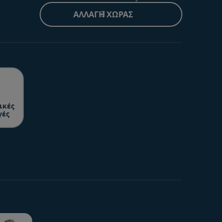
ΑΛΛΑΓΉ ΧΏΡΑΣ
ικές
γές