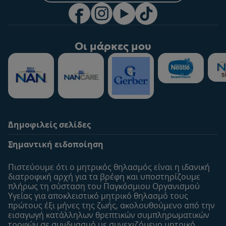
Οι μάρκες μου
Δημοφιλείς σελίδες
Υποστήριξη
To Nestlé Baby&me
Σημαντική ειδοποίηση
Οι Ειδικοί μας
Μοναδικά προνόμια
Συχνές ερωτήσεις
Σχετικά με εμάς
Πιστεύουμε ότι ο μητρικός θηλασμός είναι η ιδανική
Αναζήτηση
Η σελίδα μου
διατροφική αρχή για τα βρέφη και υποστηρίζουμε
πλήρως τη σύσταση του Παγκόσμιου Οργανισμού
Επικοινώνησε μαζί μας
Το προφίλ μου
Υγείας για αποκλειστικό μητρικό θηλασμό τους
Είσοδος/Εγγραφή
πρώτους έξι μήνες της ζωής, ακολουθούμενo από την
εισαγωγή κατάλληλων θρεπτικών συμπληρωματικών
Προϊόντα
τροφών σε συνδυασμό με συνεχιζόμενο μητρικό