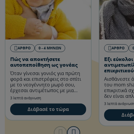
ΆΡΘΡΟ
0 - 4 ΜΗΝΏΝ
ΆΡΘΡΟ
Πώς να αποκτήσετε
Έξι εύκολοι
αυτοπεποίθηση ως γονέας
αντιμετωπί
επικριτικού
Όταν γίνεσαι γονιός για πρώτη
φορά και επιστρέφεις στο σπίτι
Αισθάνεστε ό
με το νεογέννητο μωρό σου,
του mom sha
έρχεσαι αντιμέτωπος με μια
επικριτικά σ
πρωτόγνωρη και πολλές φορές
δεν είναι απ
3 λεπτά ανάγνωση
τρομακτική εμπειρία.
μάλλον αν αι
3 λεπτά ανάγνωσ
δέχεστε επί
Διάβασέ το τώρα
γονείς.
Διάβ