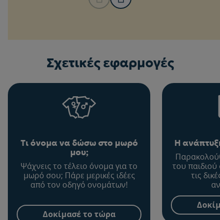
Σχετικές εφαρμογές
Τι όνομα να δώσω στο μωρό
Η ανάπτυξη
μου;
Παρακολούθ
Ψάχνεις το τέλειο όνομα για το
του παιδιού
μωρό σου; Πάρε μερικές ιδέες
τις δικ
από τον οδηγό ονομάτων!
αν
Δοκίμ
Δοκίμασέ το τώρα