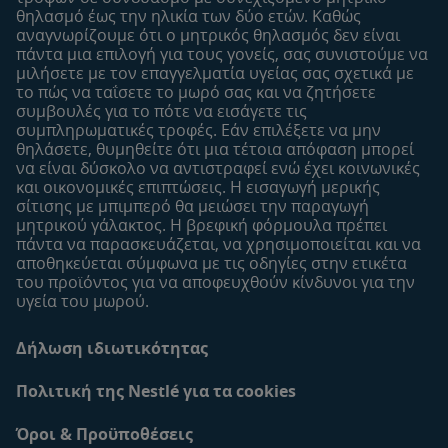
Εύρεση προϊόντος
θηλασμό έως την ηλικία των δύο ετών. Καθώς
αναγνωρίζουμε ότι ο μητρικός θηλασμός δεν είναι
Οι μάρκες μου
πάντα μια επιλογή για τους γονείς, σας συνιστούμε να
Εύρεση καταστήματος
μιλήσετε με τον επαγγελματία υγείας σας σχετικά με
το πώς να ταΐσετε το μωρό σας και να ζητήσετε
Δείγματα
συμβουλές για το πότε να εισάγετε τις
συμπληρωματικές τροφές. Εάν επιλέξετε να μην
θηλάσετε, θυμηθείτε ότι μια τέτοια απόφαση μπορεί
να είναι δύσκολο να αντιστραφεί ενώ έχει κοινωνικές
και οικονομικές επιπτώσεις. Η εισαγωγή μερικής
σίτισης με μπιμπερό θα μειώσει την παραγωγή
μητρικού γάλακτος. Η βρεφική φόρμουλα πρέπει
πάντα να παρασκευάζεται, να χρησιμοποιείται και να
αποθηκεύεται σύμφωνα με τις οδηγίες στην ετικέτα
του προϊόντος για να αποφευχθούν κίνδυνοι για την
υγεία του μωρού.
Δήλωση ιδιωτικότητας
Πολιτική της Nestlé για τα cookies
Όροι & Προϋποθέσεις