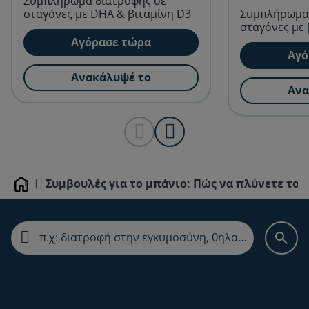
Συμπλήρωμα διατροφής σε
σταγόνες με DHA & βιταμίνη D3
Συμπλήρωμα 
σταγόνες με 
Αγόρασε τώρα
Αγό
Ανακάλυψέ το
Ανα
Συμβουλές για το μπάνιο: Πώς να πλύνετε τοπ
Home