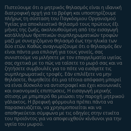
Συχνές ερωτήσεις
Σχετικά με εμάς
Πιστεύουμε ότι ο μητρικός θηλασμός είναι η ιδανική
Αναζήτηση
Η σελίδα μου
διατροφική αρχή για τα βρέφη και υποστηρίζουμε
πλήρως τη σύσταση του Παγκόσμιου Οργανισμού
Επικοινώνησε μαζί μας
Το προφίλ μου
Υγείας για αποκλειστικό θηλασμό τους πρώτους έξι
Είσοδος/Εγγραφή
μήνες της ζωής, ακολουθούμενη από την εισαγωγή
κατάλληλων θρεπτικών συμπληρωματικών τροφών
Προϊόντα
μαζί με συνεχιζόμενο θηλασμό έως την ηλικία των
Εύρεση προϊόντος
δύο ετών. Καθώς αναγνωρίζουμε ότι ο θηλασμός δεν
είναι πάντα μια επιλογή για τους γονείς, σας
Οι μάρκες μου
συνιστούμε να μιλήσετε με τον επαγγελματία υγείας
Εύρεση καταστήματος
σας σχετικά με το πώς να ταΐσετε το μωρό σας και να
ζητήσετε συμβουλές για το πότε να εισάγετε τις
Δείγματα
συμπληρωματικές τροφές. Εάν επιλέξετε να μην
θηλάσετε, θυμηθείτε ότι μια τέτοια απόφαση μπορεί
να είναι δύσκολο να αντιστραφεί και έχει κοινωνικές
και οικονομικές επιπτώσεις. Η εισαγωγή μερικής
σίτισης με μπιμπερό θα μειώσει την παροχή μητρικού
γάλακτος. Η βρεφική φόρμουλα πρέπει πάντα να
παρασκευάζεται, να χρησιμοποιείται και να
αποθηκεύεται σύμφωνα με τις οδηγίες στην ετικέτα
του προϊόντος για να αποφευχθούν κίνδυνοι για την
υγεία του μωρού.