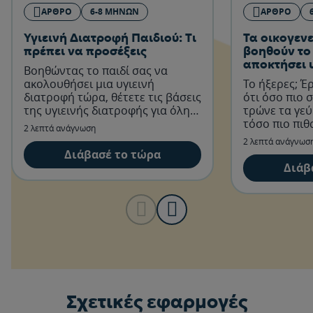
ΆΡΘΡΟ
6-8 ΜΗΝΏΝ
ΆΡΘΡΟ
Υγιεινή Διατροφή Παιδιού: Τι
Τα οικογεν
πρέπει να προσέξεις
βοηθούν το
αποκτήσει υ
Βοηθώντας το παιδί σας να
διατροφικέ
ακολουθήσει μια υγιεινή
Το ήξερες; Έ
διατροφή τώρα, θέτετε τις βάσεις
ότι όσο πιο 
της υγιεινής διατροφής για όλη
τρώνε τα γεύ
του τη ζωή.
τόσο πιο πιθ
2 λεπτά ανάγνωση
να ακολουθή
2 λεπτά ανάγνωσ
διατροφή κα
Διάβασέ το τώρα
ένα υγιές βά
Διάβ
Σχετικές εφαρμογές