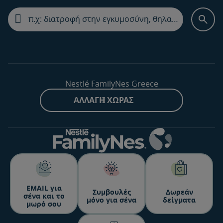
Nestlé FamilyNes Greece
ΑΛΛΑΓΉ ΧΏΡΑΣ
ΕΜΑΙL για
Συμβουλές
Δωρεάν
σένα και το
μόνο για σένα
δείγματα
μωρό σου