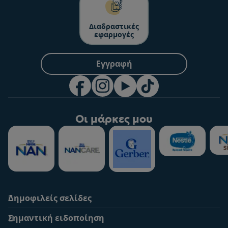
Διαδραστικές
εφαρμογές
Εγγραφή
Οι μάρκες μου
Δημοφιλείς σελίδες
Υποστήριξη
To Nestlé Baby&me
Σημαντική ειδοποίηση
Οι Ειδικοί μας
Μοναδικά προνόμια