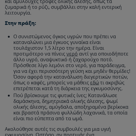
και αμυλούχες τροφές ολικής άλεσης, όπως τα
ζυμαρικά ή το ρύζι, συμβάλλει στην καλή εντερική
λειτουργία.
Στην πράξη:
Ο συνιστώμενος όγκος υγρών που πρέπει να
καταναλώνει μια έγκυος γυναίκα είναι
τουλάχιστον 1,5 λίτρο την ημέρα. Είναι
προτιμότερο να πίνεις
νερό
αντί για οποιοδήποτε
άλλο υγρό, αναψυκτικό ή ζαχαρούχο ποτό.
Πρόσθεσε λίγο λεμόνι στο νερό, για παράδειγμα,
για να έχει περισσότερη γεύση και μηδέν θερμίδες!
Όσον αφορά την κατανάλωση διεγερτικών ποτών,
όπως ο καφές, μπορείς να μάθεις
εδώ
τι ακριβώς
επιτρέπεται κατά τη διάρκεια της εγκυμοσύνης.
Πού βρίσκουμε τις φυτικές ίνες; Κατανάλωσε
δαμάσκηνα, δημητριακά ολικής άλεσης, ψωμί
ολικής άλεσης, αμύγδαλα, αποξηραμένα βερίκοκα
και βραστά πράσινα φυλλώδη λαχανικά, τα οποία
είναι πιο εύπεπτα από τα ωμά.
Ακολούθησε αυτές τις συμβουλές για μια υγιή
εγκυμοσύνη. Ωστόσο, αν προτιμάς ένα