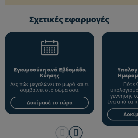
Σχετικές εφαρμογές
Εγκυμοσύνη ανά Εβδομάδα
Υπολογ
Κύησης
Ημερομ
Δες πώς μεγαλώνει το μωρό και τι
Πότε 
συμβαίνει στο σώμα σου.
υπολογισμό
γέννησης τ
ένα από τα π
Δοκίμασέ το τώρα
σημαντικ
διάρκεια 
Δοκίμ