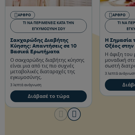
ΆΡΘΡΟ
ΆΡΘΡΟ
ΤΙ ΝΑ ΠΕΡΙΜΈΝΕΙΣ ΚΑΤΆ ΤΗΝ
ΤΙ ΝΑ ΠΕ
ΕΓΚΥΜΟΣΎΝΗ ΣΟΥ
ΕΓΚ
Σακχαρώδης Διαβήτης
Η Σημασία 
Κύησης: Απαντήσεις σε 10
Οξέος στην
Βασικά Ερωτήματα
Η άφιξη του 
Ο σακχαρώδης διαβήτης κύησης
μοναδική στι
είναι μια από τις πιο συχνές
σωστή διατρ
μεταβολικές διαταραχές της
3 λεπτά ανάγνωσ
εγκυμοσύνης.
Διάβ
3 λεπτά ανάγνωση
Διάβασέ το τώρα