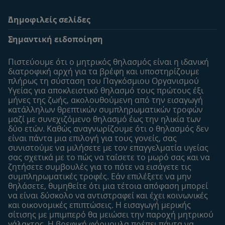
Δημοφιλείς σελίδες
Υποστήριξη
To Nestlé Baby&me
Σημαντική ειδοποίηση
Οι Ειδικοί μας
Μοναδικά προνόμια
Συχνές ερωτήσεις
Σχετικά με εμάς
Πιστεύουμε ότι ο μητρικός θηλασμός είναι η ιδανική
Αναζήτηση
Η σελίδα μου
διατροφική αρχή για τα βρέφη και υποστηρίζουμε
πλήρως τη σύσταση του Παγκόσμιου Οργανισμού
Επικοινώνησε μαζί μας
Το προφίλ μου
Υγείας για αποκλειστικό θηλασμό τους πρώτους έξι
Είσοδος/Εγγραφή
μήνες της ζωής, ακολουθούμενη από την εισαγωγή
κατάλληλων θρεπτικών συμπληρωματικών τροφών
Προϊόντα
μαζί με συνεχιζόμενο θηλασμό έως την ηλικία των
Εύρεση προϊόντος
δύο ετών. Καθώς αναγνωρίζουμε ότι ο θηλασμός δεν
είναι πάντα μια επιλογή για τους γονείς, σας
Οι μάρκες μου
συνιστούμε να μιλήσετε με τον επαγγελματία υγείας
Εύρεση καταστήματος
σας σχετικά με το πώς να ταΐσετε το μωρό σας και να
ζητήσετε συμβουλές για το πότε να εισάγετε τις
Δείγματα
συμπληρωματικές τροφές. Εάν επιλέξετε να μην
θηλάσετε, θυμηθείτε ότι μια τέτοια απόφαση μπορεί
να είναι δύσκολο να αντιστραφεί και έχει κοινωνικές
και οικονομικές επιπτώσεις. Η εισαγωγή μερικής
σίτισης με μπιμπερό θα μειώσει την παροχή μητρικού
γάλακτος. Η βρεφική φόρμουλα πρέπει πάντα να