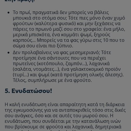
Το πρωί, πραγματικά δεν μπορείς να βάλεις
μπουκιά στο στόμα σου; Τότε πιες μόνο έναν χυμό
φρούτων (καλύτερα φυσικό) και μην ξεχάσεις να
πάρεις το πρωινό μαζί σου στο γραφείο: ένα μήλο,
μερικά μπισκότα, ένα κομμάτι ψωμί, ξηρούς
καρπούς... Μπορείς να τα φας γύρω στις 10 που το
σώμα σου είναι πιο ξύπνιο.
Δεν προλαβαίνεις να φας μεσημεριανό; Τότε
προτίμησε ένα σάντουιτς που να περιέχει
πρωτεΐνες (κοτόπουλο, ζαμπόν...), λαχανικά
(σαλάτα, ντομάτες...), ένα γαλακτοκομικό προϊόν
(τυρί...) και ψωμί (κατά προτίμηση ολικής άλεσης).
Τέλος, συμπλήρωσε με ένα φρούτο.
5. Ενυδατώσου!
Η καλή ενυδάτωση είναι απαραίτητη κατά τη διάρκεια
της εγκυμοσύνης για να ανταποκριθείς τόσο στις δικές
σου ανάγκες, όσο και σε αυτές του μωρού σου. Η
ενυδάτωση, που συνδέεται με την κατανάλωση ινών
που βρίσκουμε σε φρούτα και λαχανικά, δημητριακά