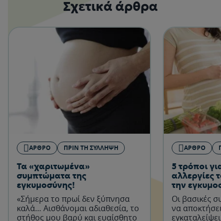
Σχετικά άρθρα
ΆΡΘΡΟ
ΠΡΙΝ ΤΗ ΣΎΛΛΗΨΗ
ΆΡΘΡΟ
Τα «χαριτωμένα»
5 τρόποι γι
συμπτώματα της
αλλεργίες 
εγκυμοσύνης!
την εγκυμο
«Σήμερα το πρωί δεν ξύπνησα
Οι βασικές σ
καλά… Αισθάνομαι αδιαθεσία, το
να αποκτήσει
στήθος μου βαρύ και ευαίσθητο
εγκαταλείψει