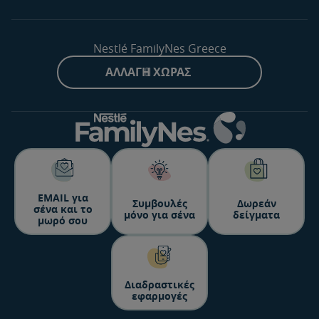
Nestlé FamilyNes Greece
ΑΛΛΑΓΉ ΧΏΡΑΣ
ΕΜΑΙL για
Συμβουλές
Δωρεάν
σένα και το
μόνο για σένα
δείγματα
μωρό σου
Διαδραστικές
εφαρμογές