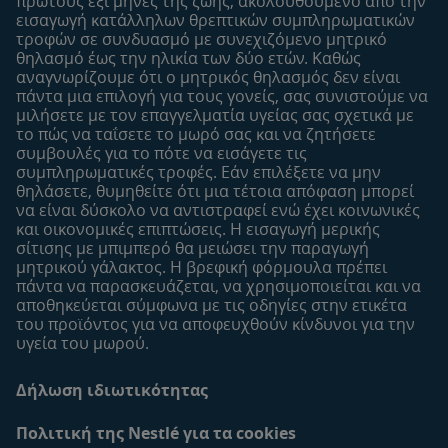
πρώτους έξι μήνες της ζωής, ακολουθούμενo από την
εισαγωγή κατάλληλων θρεπτικών συμπληρωματικών
Προϊόντα
τροφών σε συνδυασμό με συνεχιζόμενο μητρικό
Εύρεση προϊόντος
θηλασμό έως την ηλικία των δύο ετών. Καθώς
αναγνωρίζουμε ότι ο μητρικός θηλασμός δεν είναι
Οι μάρκες μου
πάντα μια επιλογή για τους γονείς, σας συνιστούμε να
Εύρεση καταστήματος
μιλήσετε με τον επαγγελματία υγείας σας σχετικά με
το πώς να ταΐσετε το μωρό σας και να ζητήσετε
Δείγματα
συμβουλές για το πότε να εισάγετε τις
συμπληρωματικές τροφές. Εάν επιλέξετε να μην
θηλάσετε, θυμηθείτε ότι μια τέτοια απόφαση μπορεί
να είναι δύσκολο να αντιστραφεί ενώ έχει κοινωνικές
και οικονομικές επιπτώσεις. Η εισαγωγή μερικής
σίτισης με μπιμπερό θα μειώσει την παραγωγή
μητρικού γάλακτος. Η βρεφική φόρμουλα πρέπει
πάντα να παρασκευάζεται, να χρησιμοποιείται και να
αποθηκεύεται σύμφωνα με τις οδηγίες στην ετικέτα
του προϊόντος για να αποφευχθούν κίνδυνοι για την
υγεία του μωρού.
Δήλωση ιδιωτικότητας
Πολιτική της Nestlé για τα cookies