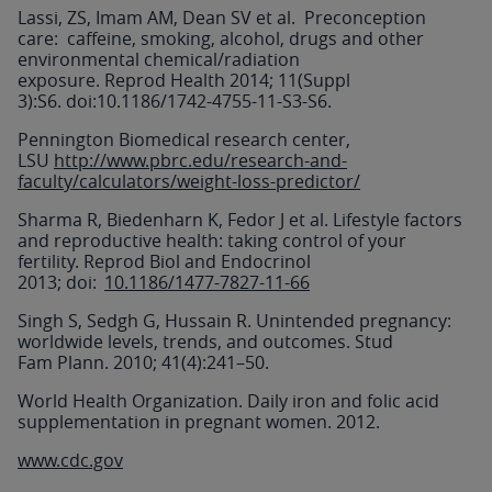
Lassi, ZS, Imam AM, Dean SV et al. Preconception
care: caffeine, smoking, alcohol, drugs and other
environmental chemical/radiation
exposure. Reprod Health 2014; 11(Suppl
3):S6. doi:10.1186/1742-4755-11-S3-S6.
Pennington Biomedical research center,
LSU
http://www.pbrc.edu/research-and-
faculty/calculators/weight-loss-predictor/
Sharma R, Biedenharn K, Fedor J et al. Lifestyle factors
and reproductive health: taking control of your
fertility. Reprod Biol and Endocrinol
2013; doi:
10.1186/1477-7827-11-66
Singh S, Sedgh G, Hussain R. Unintended pregnancy:
worldwide levels, trends, and outcomes. Stud
Fam Plann. 2010; 41(4):241–50.
World Health Organization. Daily iron and folic acid
supplementation in pregnant women. 2012.
www.cdc.gov