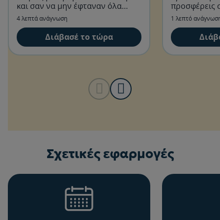
και σαν να μην έφταναν όλα
προσφέρεις 
αυτά, ο Στέλιος ξέχασε να
μωρό σου ένα
4 λεπτά ανάγνωση
1 λεπτό ανάγνωσ
αγοράσει καφέ!
Διάβασέ το τώρα
Διάβ
Σχετικές εφαρμογές