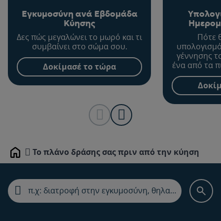
Εγκυμοσύνη ανά Εβδομάδα
Υπολογ
Κύησης
Ημερομ
Δες πώς μεγαλώνει το μωρό και τι
Πότε 
συμβαίνει στο σώμα σου.
υπολογισμό
γέννησης τ
ένα από τα π
Δοκίμασέ το τώρα
σημαντικ
διάρκεια 
Δοκίμ
Το πλάνο δράσης σας πριν από την κύηση
Home