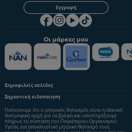
Εγγραφή
Οι μάρκες μου
Δημοφιλείς σελίδες
Υποστήριξη
To Nestlé Baby&me
Σημαντική ειδοποίηση
Οι Ειδικοί μας
Μοναδικά προνόμια
Συχνές ερωτήσεις
Σχετικά με εμάς
Πιστεύουμε ότι ο μητρικός θηλασμός είναι η ιδανική
Αναζήτηση
Η σελίδα μου
διατροφική αρχή για τα βρέφη και υποστηρίζουμε
πλήρως τη σύσταση του Παγκόσμιου Οργανισμού
Επικοινώνησε μαζί μας
Το προφίλ μου
Υγείας για αποκλειστικό μητρικό θηλασμό τους
Είσοδος/Εγγραφή