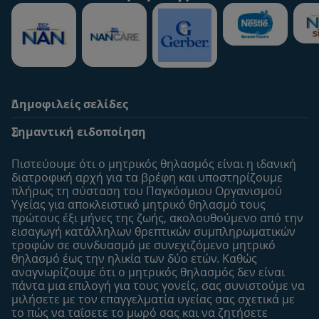
Δημοφιλείς σελίδες
Υποστήριξη
To Nestlé Baby&me
Σημαντική ειδοποίηση
Οι Ειδικοί μας
Μοναδικά προνόμια
Συχνές ερωτήσεις
Σχετικά με εμάς
Πιστεύουμε ότι ο μητρικός θηλασμός είναι η ιδανική
Αναζήτηση
Η σελίδα μου
διατροφική αρχή για τα βρέφη και υποστηρίζουμε
πλήρως τη σύσταση του Παγκόσμιου Οργανισμού
Επικοινώνησε μαζί μας
Το προφίλ μου
Υγείας για αποκλειστικό μητρικό θηλασμό τους
Είσοδος/Εγγραφή
πρώτους έξι μήνες της ζωής, ακολουθούμενo από την
εισαγωγή κατάλληλων θρεπτικών συμπληρωματικών
Προϊόντα
τροφών σε συνδυασμό με συνεχιζόμενο μητρικό
Εύρεση προϊόντος
θηλασμό έως την ηλικία των δύο ετών. Καθώς
αναγνωρίζουμε ότι ο μητρικός θηλασμός δεν είναι
Οι μάρκες μου
πάντα μια επιλογή για τους γονείς, σας συνιστούμε να
Εύρεση καταστήματος
μιλήσετε με τον επαγγελματία υγείας σας σχετικά με
το πώς να ταΐσετε το μωρό σας και να ζητήσετε
Δείγματα