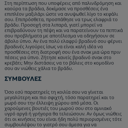
Στη περίπτωση που υποφέρεις από παλινδρόμηση και
καούρα τα βράδια, δοκίμασε να προσθέσεις ένα
επιπλέον μαξιλάρι ώστε να ανυψωθεί λίγο το κεφάλι
σου. Επιπρόσθετα, προσπάθησε να τρως ελαφριά το
βράδυ. Προσοχή στα λιπαρά, γιατί μπορεί να
επιβραδύνουν τη πέψη και να παρατείνουν τα πεπτικά
σου προβλήματα με αποτέλεσμα να οδηγήσουν σε
άβολο ύπνο. Αν ένα πολύ ελαφρύ βραδινό σου φέρνει
βραδινές λιγούρες ίσως να είναι καλή ιδέα να
προσθέσεις στη διατροφή σου ένα σνακ μια ώρα πριν
πέσεις για ύπνο. Ζήτησε κανείς βραδινό σνακ στο
κρεβάτι; Μην διστάσεις να το βάλεις στο κομοδίνο
σου αν νιώθεις χάλια το βράδυ.
ΣΥΜΒΟΥΛΕΣ
Όσο εσύ παρατηρείς τη κοιλία σου να γίνεται
μεγαλύτερη και πιο σφιχτή, τόσο παρατηρεί και το
μωρό σου την έλλειψη χώρου από μέσα. Οι
χαρούμενες βουτιές του μωρού σου στο αμνιακό
υγρό αργά ή γρήγορα θα τελειώσουν. Αν όμως νιώθεις
ότι οι κινήσεις του είναι ήδη πολύ περιορισμένες τότε
συμβουλέψου το γιατρό σου άμεσα για να