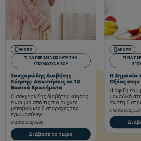
ΆΡΘΡΟ
ΆΡΘΡΟ
ΤΙ ΝΑ ΠΕΡΙΜΈΝΕΙΣ ΚΑΤΆ ΤΗΝ
ΤΙ ΝΑ ΠΕ
ΕΓΚΥΜΟΣΎΝΗ ΣΟΥ
ΕΓΚ
Σακχαρώδης Διαβήτης
Η Σημασία 
Κύησης: Απαντήσεις σε 10
Οξέος στην
Βασικά Ερωτήματα
Η άφιξη του 
Ο σακχαρώδης διαβήτης κύησης
μοναδική στι
είναι μια από τις πιο συχνές
σωστή διατρ
μεταβολικές διαταραχές της
3 λεπτά ανάγνωσ
εγκυμοσύνης.
Διάβ
3 λεπτά ανάγνωση
Διάβασέ το τώρα