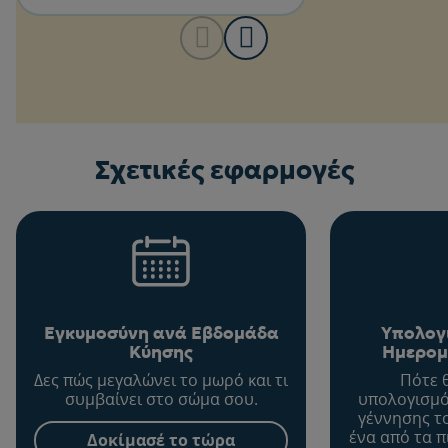
Σχετικές εφαρμογές
Εγκυμοσύνη ανά Εβδομάδα
Υπολογ
Κύησης
Ημερομ
Δες πώς μεγαλώνει το μωρό και τι
Πότε 
συμβαίνει στο σώμα σου.
υπολογισμό
γέννησης τ
ένα από τα π
Δοκίμασέ το τώρα