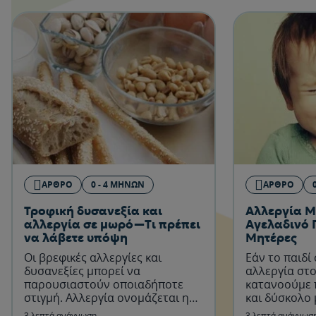
ΆΡΘΡΟ
0 - 4 ΜΗΝΏΝ
ΆΡΘΡΟ
Τροφική δυσανεξία και
Αλλεργία Μ
αλλεργία σε μωρό—Τι πρέπει
Αγελαδινό 
να λάβετε υπόψη
Μητέρες
Οι βρεφικές αλλεργίες και
Εάν το παιδί
δυσανεξίες μπορεί να
αλλεργία στο
παρουσιαστούν οποιαδήποτε
κατανοούμε 
στιγμή. Αλλεργία ονομάζεται η
και δύσκολο 
αντίδραση του ανοσοποιητικού
αυτό.
3 λεπτά ανάγνωση
3 λεπτά ανάγνωσ