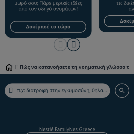
μωρό σου; Πάρε μερικές ιδέες
τις δικ
από τον οδηγό ονομάτων!
αν
Δοκίμ
Δοκίμασέ το τώρα
Πώς να κατανοήσετε τη νοηματική γλώσσα τ
Home
Nestlé FamilyNes Greece