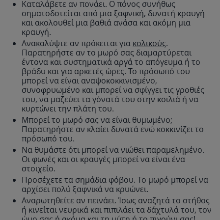
Καταλάβετε αν πονάει. Ο πόνος συνήθως
σηματοδοτείται από μια ξαφνική, δυνατή κραυγή
και ακολουθεί μια βαθιά ανάσα και ακόμη μια
κραυγή.
Ανακαλύψτε αν πρόκειται για
κολικούς
.
Παρατηρήστε αν το μωρό σας διαμαρτύρεται
έντονα και συστηματικά αργά το απόγευμα ή το
βράδυ και για αρκετές ώρες. Το πρόσωπό του
μπορεί να είναι αναψοκοκκινισμένο,
συνοφρυωμένο και μπορεί να σφίγγει τις γροθιές
του, να μαζεύει τα γόνατά του στην κοιλιά ή να
κυρτώνει την πλάτη του.
Μπορεί το μωρό σας να είναι θυμωμένο;
Παρατηρήστε αν κλαίει δυνατά ενώ κοκκινίζει το
πρόσωπό του.
Να θυμάστε ότι μπορεί να νιώθει παραμελημένο.
Οι φωνές και οι κραυγές μπορεί να είναι ένα
στοιχείο.
Προσέχετε τα σημάδια φόβου. Το μωρό μπορεί να
αρχίσει πολύ ξαφνικά να κρυώνει.
Αναρωτηθείτε αν πεινάει. Ίσως αναζητά το στήθος
ή κινείται νευρικά και πιπιλάει τα δάχτυλά του, τον
ώμο σας ή ακόμα και τη μύτη ή το πιγούνι σας!