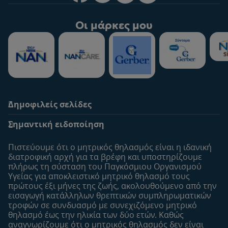
Οι μάρκες μου
Δημοφιλείς σελίδες
Υποστήριξη
To Nestlé Baby&me
Σημαντική ειδοποίηση
Οι Ειδικοί μας
Μοναδικά προνόμια
Συχνές ερωτήσεις
Σχετικά με εμάς
Πιστεύουμε ότι ο μητρικός θηλασμός είναι η ιδανική
Αναζήτηση
Η σελίδα μου
διατροφική αρχή για τα βρέφη και υποστηρίζουμε
πλήρως τη σύσταση του Παγκόσμιου Οργανισμού
Επικοινώνησε μαζί μας
Το προφίλ μου
Υγείας για αποκλειστικό μητρικό θηλασμό τους
Είσοδος/Εγγραφή
πρώτους έξι μήνες της ζωής, ακολουθούμενo από την
εισαγωγή κατάλληλων θρεπτικών συμπληρωματικών
Προϊόντα
τροφών σε συνδυασμό με συνεχιζόμενο μητρικό
Εύρεση προϊόντος
θηλασμό έως την ηλικία των δύο ετών. Καθώς
αναγνωρίζουμε ότι ο μητρικός θηλασμός δεν είναι
Οι μάρκες μου