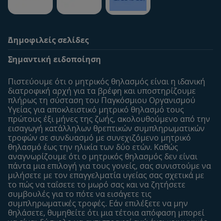
Δημοφιλείς σελίδες
Υποστήριξη
To Nestlé Baby&me
Σημαντική ειδοποίηση
Οι Ειδικοί μας
Μοναδικά προνόμια
Συχνές ερωτήσεις
Σχετικά με εμάς
Πιστεύουμε ότι ο μητρικός θηλασμός είναι η ιδανική
Αναζήτηση
Η σελίδα μου
διατροφική αρχή για τα βρέφη και υποστηρίζουμε
πλήρως τη σύσταση του Παγκόσμιου Οργανισμού
Επικοινώνησε μαζί μας
Το προφίλ μου
Υγείας για αποκλειστικό μητρικό θηλασμό τους
Είσοδος/Εγγραφή
πρώτους έξι μήνες της ζωής, ακολουθούμενo από την
εισαγωγή κατάλληλων θρεπτικών συμπληρωματικών
Προϊόντα
τροφών σε συνδυασμό με συνεχιζόμενο μητρικό
Εύρεση προϊόντος
θηλασμό έως την ηλικία των δύο ετών. Καθώς
αναγνωρίζουμε ότι ο μητρικός θηλασμός δεν είναι
Οι μάρκες μου
πάντα μια επιλογή για τους γονείς, σας συνιστούμε να
Εύρεση καταστήματος
μιλήσετε με τον επαγγελματία υγείας σας σχετικά με
το πώς να ταΐσετε το μωρό σας και να ζητήσετε
Δείγματα
συμβουλές για το πότε να εισάγετε τις
συμπληρωματικές τροφές. Εάν επιλέξετε να μην
θηλάσετε, θυμηθείτε ότι μια τέτοια απόφαση μπορεί