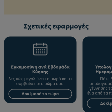
Σχετικές εφαρμογές
Εγκυμοσύνη ανά Εβδομάδα
Υπολογ
Κύησης
Ημερομ
Δες πώς μεγαλώνει το μωρό και τι
Πότε 
συμβαίνει στο σώμα σου.
υπολογισμό
γέννησης τ
ένα από τα π
Δοκίμασέ το τώρα
σημαντικ
διάρκεια 
Δοκίμ