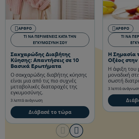
ΆΡΘΡΟ
ΆΡΘΡΟ
ΤΙ ΝΑ ΠΕΡΙΜΈΝΕΙΣ ΚΑΤΆ ΤΗΝ
ΤΙ ΝΑ ΠΕ
ΕΓΚΥΜΟΣΎΝΗ ΣΟΥ
ΕΓΚ
Σακχαρώδης Διαβήτης
Η Σημασία 
Κύησης: Απαντήσεις σε 10
Οξέος στην
Βασικά Ερωτήματα
Η άφιξη του 
Ο σακχαρώδης διαβήτης κύησης
μοναδική στι
είναι μια από τις πιο συχνές
σωστή διατρ
μεταβολικές διαταραχές της
3 λεπτά ανάγνωσ
εγκυμοσύνης.
Διάβ
3 λεπτά ανάγνωση
Διάβασέ το τώρα