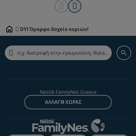
DYI Όμορφο δοχείο κεριών!
Home
Nestlé FamilyNes Greece
ΑΛΛΑΓΉ ΧΏΡΑΣ