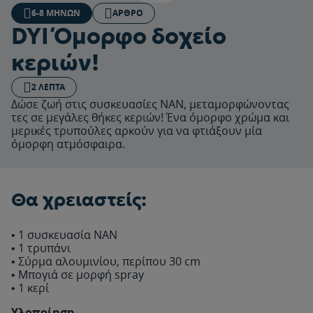
6-8 ΜΗΝΏΝ
ΆΡΘΡΟ
DYI Όμορφο δοχείο
κεριών!
2 ΛΕΠΤΆ
Δώσε ζωή στις συσκευασίες NAN, μεταμορφώνοντας
τες σε μεγάλες θήκες κεριών! Ένα όμορφο χρώμα και
μερικές τρυπούλες αρκούν για να φτιάξουν μία
όμορφη ατμόσφαιρα.
Θα χρειαστείς:
• 1 συσκευασία ΝΑΝ
• 1 τρυπάνι
• Σύρμα αλουμινίου, περίπου 30 cm
• Μπογιά σε μορφή spray
• 1 κερί
Υλοποίηση