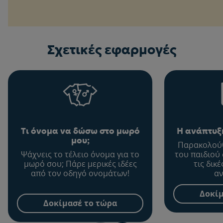
Σχετικές εφαρμογές
Τι όνομα να δώσω στο μωρό
Η ανάπτυξη
μου;
Παρακολούθ
Ψάχνεις το τέλειο όνομα για το
του παιδιού
μωρό σου; Πάρε μερικές ιδέες
τις δικ
από τον οδηγό ονομάτων!
αν
Δοκίμ
Δοκίμασέ το τώρα