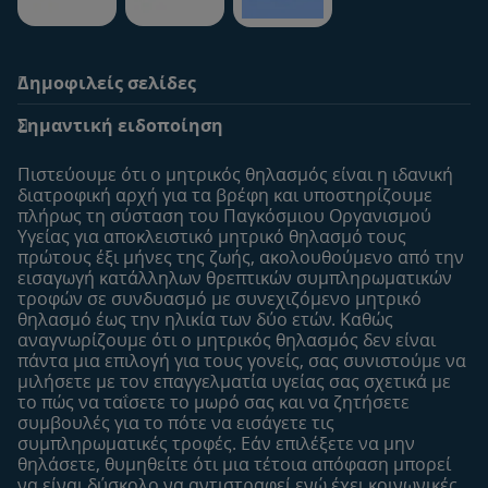
Δημοφιλείς σελίδες
Υποστήριξη
To Nestlé Baby&me
Σημαντική ειδοποίηση
Οι Ειδικοί μας
Μοναδικά προνόμια
Συχνές ερωτήσεις
Σχετικά με εμάς
Πιστεύουμε ότι ο μητρικός θηλασμός είναι η ιδανική
Αναζήτηση
Η σελίδα μου
διατροφική αρχή για τα βρέφη και υποστηρίζουμε
πλήρως τη σύσταση του Παγκόσμιου Οργανισμού
Επικοινώνησε μαζί μας
Το προφίλ μου
Υγείας για αποκλειστικό μητρικό θηλασμό τους
Είσοδος/Εγγραφή
πρώτους έξι μήνες της ζωής, ακολουθούμενo από την
εισαγωγή κατάλληλων θρεπτικών συμπληρωματικών
Προϊόντα
τροφών σε συνδυασμό με συνεχιζόμενο μητρικό
Εύρεση προϊόντος
θηλασμό έως την ηλικία των δύο ετών. Καθώς
αναγνωρίζουμε ότι ο μητρικός θηλασμός δεν είναι
Οι μάρκες μου
πάντα μια επιλογή για τους γονείς, σας συνιστούμε να
Εύρεση καταστήματος
μιλήσετε με τον επαγγελματία υγείας σας σχετικά με
το πώς να ταΐσετε το μωρό σας και να ζητήσετε
Δείγματα
συμβουλές για το πότε να εισάγετε τις
συμπληρωματικές τροφές. Εάν επιλέξετε να μην
θηλάσετε, θυμηθείτε ότι μια τέτοια απόφαση μπορεί
να είναι δύσκολο να αντιστραφεί ενώ έχει κοινωνικές