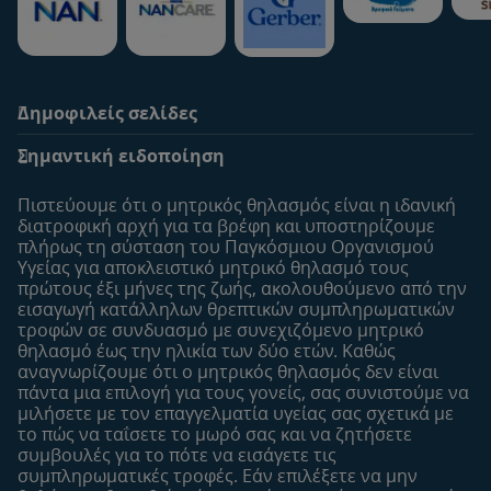
Δημοφιλείς σελίδες
Υποστήριξη
To Nestlé Baby&me
Σημαντική ειδοποίηση
Οι Ειδικοί μας
Μοναδικά προνόμια
Συχνές ερωτήσεις
Σχετικά με εμάς
Πιστεύουμε ότι ο μητρικός θηλασμός είναι η ιδανική
Αναζήτηση
Η σελίδα μου
διατροφική αρχή για τα βρέφη και υποστηρίζουμε
πλήρως τη σύσταση του Παγκόσμιου Οργανισμού
Επικοινώνησε μαζί μας
Το προφίλ μου
Υγείας για αποκλειστικό μητρικό θηλασμό τους
Είσοδος/Εγγραφή
πρώτους έξι μήνες της ζωής, ακολουθούμενo από την
εισαγωγή κατάλληλων θρεπτικών συμπληρωματικών
Προϊόντα
τροφών σε συνδυασμό με συνεχιζόμενο μητρικό
Εύρεση προϊόντος
θηλασμό έως την ηλικία των δύο ετών. Καθώς
αναγνωρίζουμε ότι ο μητρικός θηλασμός δεν είναι
Οι μάρκες μου
πάντα μια επιλογή για τους γονείς, σας συνιστούμε να
Εύρεση καταστήματος
μιλήσετε με τον επαγγελματία υγείας σας σχετικά με
το πώς να ταΐσετε το μωρό σας και να ζητήσετε
Δείγματα
συμβουλές για το πότε να εισάγετε τις
συμπληρωματικές τροφές. Εάν επιλέξετε να μην