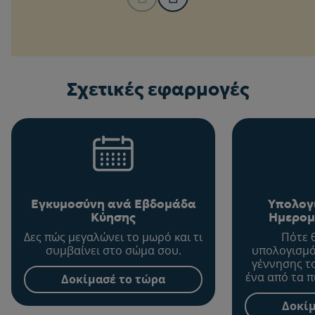
Σχετικές εφαρμογές
Εγκυμοσύνη ανά Εβδομάδα
Υπολογ
Κύησης
Ημερομ
Δες πώς μεγαλώνει το μωρό και τι
Πότε 
συμβαίνει στο σώμα σου.
υπολογισμό
γέννησης τ
ένα από τα π
Δοκίμασέ το τώρα
σημαντικ
διάρκεια 
Δοκίμ