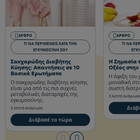
ΆΡΘΡΟ
ΆΡΘΡΟ
ΤΙ ΝΑ ΠΕΡΙΜΈΝΕΙΣ ΚΑΤΆ ΤΗΝ
ΤΙ ΝΑ ΠΕ
ΕΓΚΥΜΟΣΎΝΗ ΣΟΥ
ΕΓΚ
Σακχαρώδης Διαβήτης
Η Σημασία 
Κύησης: Απαντήσεις σε 10
Οξέος στην
Βασικά Ερωτήματα
Η άφιξη του 
Ο σακχαρώδης διαβήτης κύησης
μοναδική στι
είναι μια από τις πιο συχνές
σωστή διατρ
μεταβολικές διαταραχές της
3 λεπτά ανάγνωσ
εγκυμοσύνης.
Διάβ
3 λεπτά ανάγνωση
Διάβασέ το τώρα