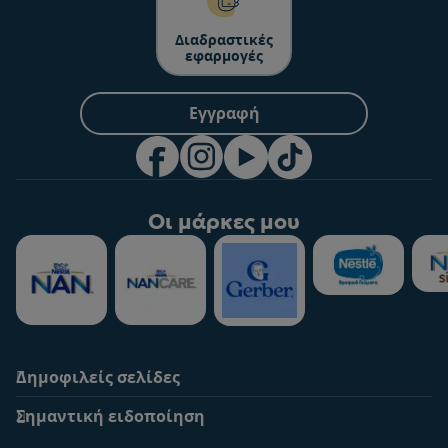
Διαδραστικές
εφαρμογές
Εγγραφή
Οι μάρκες μου
Δημοφιλείς σελίδες
Υποστήριξη
To Nestlé Baby&me
Σημαντική ειδοποίηση
Οι Ειδικοί μας
Μοναδικά προνόμια