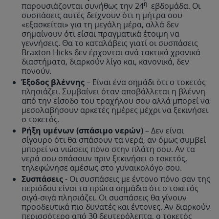
η
παρουσιάζονται συνήθως την 24
εβδομάδα. Οι
συσπάσεις αυτές δείχνουν ότι η μήτρα σου
«εξασκείται» για τη μεγάλη μέρα, αλλά δεν
σημαίνουν ότι είσαι πραγματικά έτοιμη να
γεννήσεις. Θα το καταλάβεις γιατί οι συσπάσεις
Braxton Hicks δεν έρχονται ανά τακτικά χρονικά
διαστήματα, διαρκούν λίγο και, κανονικά, δεν
πονούν.
Έξοδος βλέννης
– Είναι ένα σημάδι ότι ο τοκετός
πλησιάζει. Συμβαίνει όταν αποβάλλεται η βλέννη
από την είσοδο του τραχήλου σου αλλά μπορεί να
μεσολαβήσουν αρκετές ημέρες μέχρι να ξεκινήσει
ο τοκετός.
Ρήξη υμένων (σπάσιμο νερών)
– Δεν είναι
σίγουρο ότι θα σπάσουν τα νερά, αν όμως συμβεί
μπορεί να νιώσεις πόνο στην πλάτη σου. Αν τα
νερά σου σπάσουν πριν ξεκινήσει ο τοκετός,
τηλεφώνησε αμέσως στο γυναικολόγο σου.
Συσπάσεις
- Οι συσπάσεις με έντονο πόνο σαν της
περιόδου είναι τα πρώτα σημάδια ότι ο τοκετός
σιγά-σιγά πλησιάζει. Οι συσπάσεις θα γίνουν
προοδευτικά πιο δυνατές και έντονες. Αν διαρκούν
περισσότερο από 30 δευτερόλεπτα, ο τοκετός