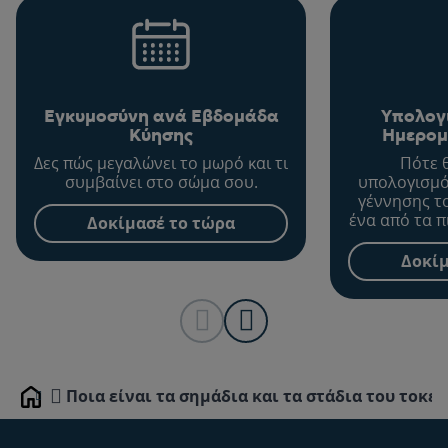
Εγκυμοσύνη ανά Εβδομάδα
Υπολογ
Κύησης
Ημερομ
Δες πώς μεγαλώνει το μωρό και τι
Πότε 
συμβαίνει στο σώμα σου.
υπολογισμό
γέννησης τ
ένα από τα π
Δοκίμασέ το τώρα
σημαντικ
διάρκεια 
Δοκίμ
Ποια είναι τα σημάδια και τα στάδια του τοκετ
Home