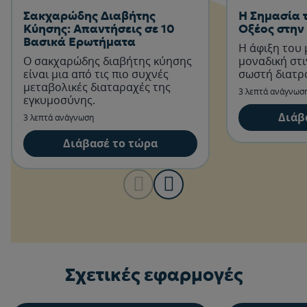
Σακχαρώδης Διαβήτης
Η Σημασία 
Κύησης: Απαντήσεις σε 10
Οξέος στην
Βασικά Ερωτήματα
Η άφιξη του 
Ο σακχαρώδης διαβήτης κύησης
μοναδική στι
είναι μια από τις πιο συχνές
σωστή διατρ
μεταβολικές διαταραχές της
3 λεπτά ανάγνωσ
εγκυμοσύνης.
Διάβ
3 λεπτά ανάγνωση
Διάβασέ το τώρα
Σχετικές εφαρμογές