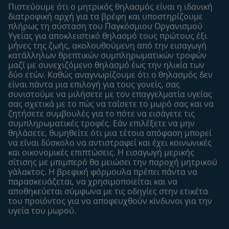
Συχνές ερωτήσεις
Σχετικά με εμάς
Πιστεύουμε ότι ο μητρικός θηλασμός είναι η ιδανική
Αναζήτηση
Η σελίδα μου
διατροφική αρχή για τα βρέφη και υποστηρίζουμε
πλήρως τη σύσταση του Παγκόσμιου Οργανισμού
Επικοινώνησε μαζί μας
Το προφίλ μου
Υγείας για αποκλειστικό θηλασμό τους πρώτους έξι
Είσοδος/Εγγραφή
μήνες της ζωής, ακολουθούμενη από την εισαγωγή
κατάλληλων θρεπτικών συμπληρωματικών τροφών
Προϊόντα
μαζί με συνεχιζόμενο θηλασμό έως την ηλικία των
Εύρεση προϊόντος
δύο ετών. Καθώς αναγνωρίζουμε ότι ο θηλασμός δεν
είναι πάντα μια επιλογή για τους γονείς, σας
Οι μάρκες μου
συνιστούμε να μιλήσετε με τον επαγγελματία υγείας
Εύρεση καταστήματος
σας σχετικά με το πώς να ταΐσετε το μωρό σας και να
ζητήσετε συμβουλές για το πότε να εισάγετε τις
Δείγματα
συμπληρωματικές τροφές. Εάν επιλέξετε να μην
θηλάσετε, θυμηθείτε ότι μια τέτοια απόφαση μπορεί
να είναι δύσκολο να αντιστραφεί και έχει κοινωνικές
και οικονομικές επιπτώσεις. Η εισαγωγή μερικής
σίτισης με μπιμπερό θα μειώσει την παροχή μητρικού
γάλακτος. Η βρεφική φόρμουλα πρέπει πάντα να
παρασκευάζεται, να χρησιμοποιείται και να
αποθηκεύεται σύμφωνα με τις οδηγίες στην ετικέτα
του προϊόντος για να αποφευχθούν κίνδυνοι για την
υγεία του μωρού.