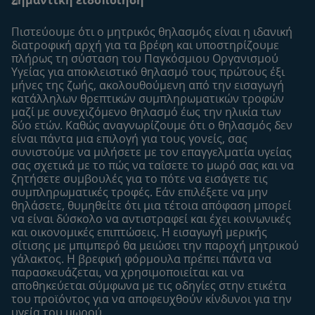
Οι Ειδικοί μας
Μοναδικά προνόμια
Συχνές ερωτήσεις
Σχετικά με εμάς
Πιστεύουμε ότι ο μητρικός θηλασμός είναι η ιδανική
Αναζήτηση
Η σελίδα μου
διατροφική αρχή για τα βρέφη και υποστηρίζουμε
πλήρως τη σύσταση του Παγκόσμιου Οργανισμού
Επικοινώνησε μαζί μας
Το προφίλ μου
Υγείας για αποκλειστικό θηλασμό τους πρώτους έξι
Είσοδος/Εγγραφή
μήνες της ζωής, ακολουθούμενη από την εισαγωγή
κατάλληλων θρεπτικών συμπληρωματικών τροφών
Προϊόντα
μαζί με συνεχιζόμενο θηλασμό έως την ηλικία των
Εύρεση προϊόντος
δύο ετών. Καθώς αναγνωρίζουμε ότι ο θηλασμός δεν
είναι πάντα μια επιλογή για τους γονείς, σας
Οι μάρκες μου
συνιστούμε να μιλήσετε με τον επαγγελματία υγείας
Εύρεση καταστήματος
σας σχετικά με το πώς να ταΐσετε το μωρό σας και να
ζητήσετε συμβουλές για το πότε να εισάγετε τις
Δείγματα
συμπληρωματικές τροφές. Εάν επιλέξετε να μην
θηλάσετε, θυμηθείτε ότι μια τέτοια απόφαση μπορεί
να είναι δύσκολο να αντιστραφεί και έχει κοινωνικές
και οικονομικές επιπτώσεις. Η εισαγωγή μερικής
σίτισης με μπιμπερό θα μειώσει την παροχή μητρικού
γάλακτος. Η βρεφική φόρμουλα πρέπει πάντα να
παρασκευάζεται, να χρησιμοποιείται και να
αποθηκεύεται σύμφωνα με τις οδηγίες στην ετικέτα
του προϊόντος για να αποφευχθούν κίνδυνοι για την
υγεία του μωρού.