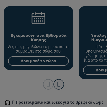
Εγκυμοσύνη ανά Εβδομάδα
Υπολογ
Κύησης
Ημερομ
Δες πώς μεγαλώνει το μωρό και τι
Πότε 
συμβαίνει στο σώμα σου.
υπολογισμό
γέννησης τ
ένα από τα π
Δοκίμασέ το τώρα
σημαντικ
διάρκεια 
Δοκίμ
Προετοιμασία και ιδέες για το βρεφικό δωμάτ
Home