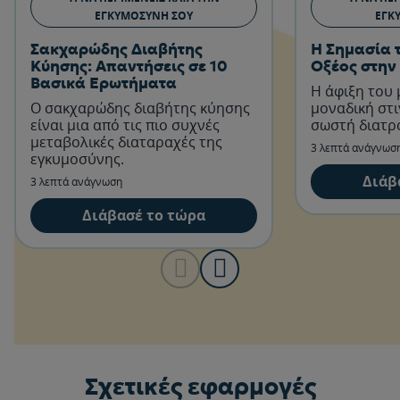
ΕΓΚΥΜΟΣΎΝΗ ΣΟΥ
ΕΓΚ
Σακχαρώδης Διαβήτης
Η Σημασία 
Κύησης: Απαντήσεις σε 10
Οξέος στην
Βασικά Ερωτήματα
Η άφιξη του 
Ο σακχαρώδης διαβήτης κύησης
μοναδική στι
είναι μια από τις πιο συχνές
σωστή διατρ
μεταβολικές διαταραχές της
3 λεπτά ανάγνωσ
εγκυμοσύνης.
Διάβ
3 λεπτά ανάγνωση
Διάβασέ το τώρα
Σχετικές εφαρμογές