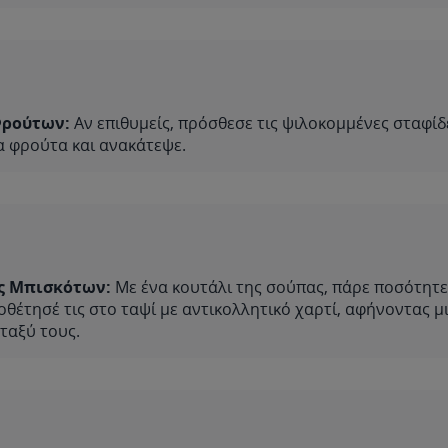
ρούτων:
Αν επιθυμείς, πρόσθεσε τις ψιλοκομμένες σταφίδ
 φρούτα και ανακάτεψε.
ς Μπισκότων:
Με ένα κουτάλι της σούπας, πάρε ποσότητε
οθέτησέ τις στο ταψί με αντικολλητικό χαρτί, αφήνοντας μ
ταξύ τους.