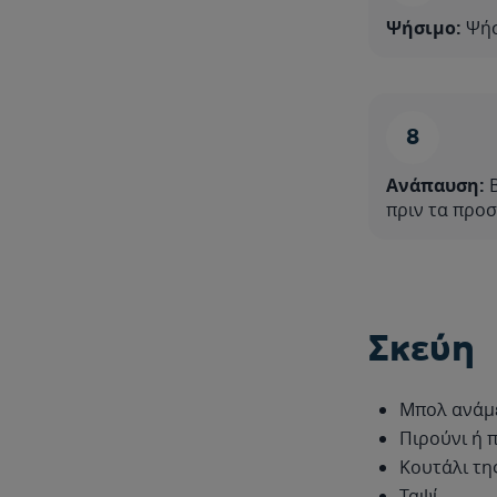
Ψήσιμο:
Ψήσ
Ανάπαυση:
Β
πριν τα προσ
Σκεύη
Μπολ ανάμ
Πιρούνι ή 
Κουτάλι τη
Ταψί