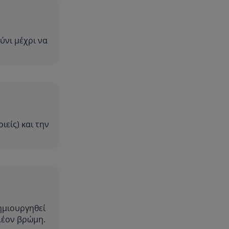
ύνι μέχρι να
ιείς) και την
ημιουργηθεί
πλέον βρώμη.