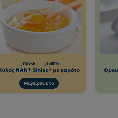
ΕΎΚΟΛΗ
5 ΛΕΠΤΆ
Χυλός NAN® Sinlac® με καρότο
Φρου
Μαγείρεψέ το