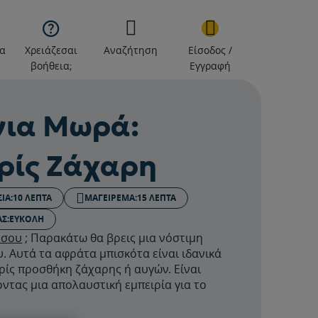

α
Χρειάζεσαι
Αναζήτηση
Είσοδος /
βοήθεια;
Εγγραφή
για Μωρά:
ωρίς Ζάχαρη
ΙΑ:
10 ΛΕΠΤΆ
ΜΑΓΕΙΡΕΜΑ:
15 ΛΕΠΤΆ
Σ:
ΕΎΚΟΛΗ
 σου
; Παρακάτω θα βρεις μια νόστιμη
. Αυτά τα αφράτα μπισκότα είναι ιδανικά
ρίς προσθήκη ζάχαρης ή αυγών. Είναι
ντας μια απολαυστική εμπειρία για το