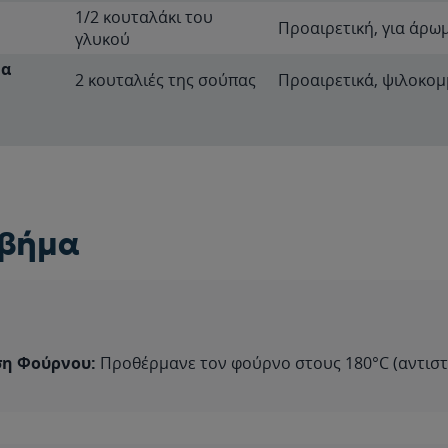
1/2 κουταλάκι του
Προαιρετική, για άρω
γλυκού
να
2 κουταλιές της σούπας
Προαιρετικά, ψιλοκο
 βήμα
η Φούρνου:
Προθέρμανε τον φούρνο στους 180°C (αντιστ