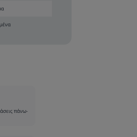
μα
μμένα
άσεις πάνω-