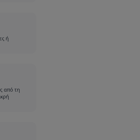
ες ή
ς από τη
ικρή