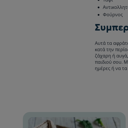
Αντικολλητ
Φούρνος
Συμπε
Αυτά τα αφράτα
κατά την περίο
ζάχαρη ή αυγά
παιδιού σου. Μ
ημέρες ή να τα