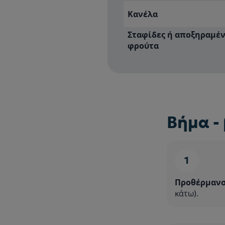
Κανέλα
Σταφίδες ή αποξηραμέ
φρούτα
Βήμα -
Προθέρμανσ
κάτω).