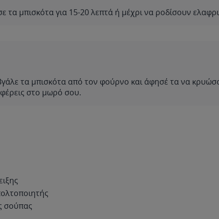
ε τα μπισκότα για 15-20 λεπτά ή μέχρι να ροδίσουν ελαφρ
γάλε τα μπισκότα από τον φούρνο και άφησέ τα να κρυώσ
φέρεις στο μωρό σου.
ειξης
πολτοποιητής
ς σούπας