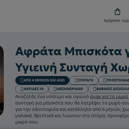

Αγόρασε τώρ
Αφράτα Μπισκότα 
Υγιεινή Συνταγή Χ
ΑΠΌ 6 ΜΗΝΏΝ ΚΑΙ ΆΝΩ
ΣΥΝΤΑΓΉ
ΠΡΟΕΤΟΙΜΑΣ
ΜΕΡΙΔΕΣ:
10
ΜΕΣΗΜΕΡΙΑΝΌ
ΒΑΘΜΟΣ ΔΥΣΚΟΛΙΑ
Αναζητάς ένα νόστιμο και υγιεινό
σνακ για το μωρό
συνταγή για μπισκότα που θα λατρέψει το μωρό σου
για την οδοντοφυΐα και κατάλληλα από 6 μηνών, χω
μαλακά, θρεπτικά και λιώνουν στο στόμα, προσφέρο
μικρό σου.