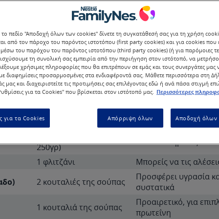
 το πεδίο "Αποδοχή όλων των cookies" δίνετε τη συγκατάθεσή σας για τη χρήση cook
αι από τον πάροχο του παρόντος ιστοτόπου (first party cookies) και για cookies που
μέσω του παρόχου του παρόντος ιστοτόπου (third party cookies) (ή για παρόμοιες τε
ισχύσουμε τη συνολική σας εμπειρία από την περιήγηση στον ιστότοπό, να μετρήσο
λέξουμε χρήσιμες πληροφορίες που θα επιτρέπουν σε εμάς και τους συνεργάτες μας 
ε διαφημίσεις προσαρμοσμένες στα ενδιαφέροντά σας. Μάθετε περισσότερα στη Δ
άς μας και διαχειριστείτε τις προτιμήσεις σας επιλέγοντας εδώ ή ανά πάσα στιγμή επ
υθμίσεις για τα Cookies" που βρίσκεται στον ιστότοπό μας.
Περισσότερες πληροφο
Ποσότητα
Σημει
ς για τα Cookies
Απόρριψη όλων
Αποδοχή όλων 
2 μεγάλες (περίπου
Πολτοποιημένες
250γρ)
1 φλιτζάνι
Μπορείς να τις αλέσει
Προσφέρει υγρασία κα
αδο)
2 κουταλιές της σούπας
συστατικά
Προαιρετικό, για επιπ
1 κουταλιά της σούπας
πρωτεΐνη