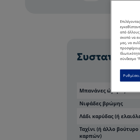
Επιλέγοντας
εγκαθίσταντ
από άλλους 
σκοπό να εν
μας, να συλ
προσφέρουμ
Ιδιωτικότητ
Συστατικά
σύνδεσμο "Ρ
Υλικό
Ρυθμίσει
Μπανάνες ώριμες
Νιφάδες βρώμης
Λάδι καρύδας (ή ελαιόλ
Ταχίνι (ή άλλο βούτυρο
καρπών)