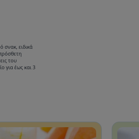
ό σνακ, ειδικά
 πρόσθετη
εις του
ο για έως και 3