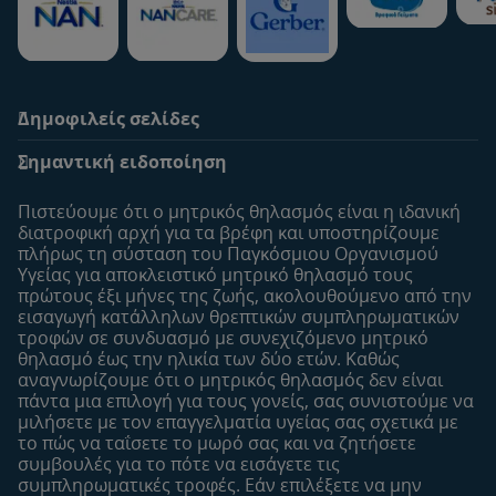
Δημοφιλείς σελίδες
Υποστήριξη
To Nestlé Baby&me
Σημαντική ειδοποίηση
Οι Ειδικοί μας
Μοναδικά προνόμια
Συχνές ερωτήσεις
Σχετικά με εμάς
Πιστεύουμε ότι ο μητρικός θηλασμός είναι η ιδανική
Αναζήτηση
Η σελίδα μου
διατροφική αρχή για τα βρέφη και υποστηρίζουμε
πλήρως τη σύσταση του Παγκόσμιου Οργανισμού
Επικοινώνησε μαζί μας
Το προφίλ μου
Υγείας για αποκλειστικό μητρικό θηλασμό τους
Είσοδος/Εγγραφή
πρώτους έξι μήνες της ζωής, ακολουθούμενo από την
εισαγωγή κατάλληλων θρεπτικών συμπληρωματικών
Προϊόντα
τροφών σε συνδυασμό με συνεχιζόμενο μητρικό
Εύρεση προϊόντος
θηλασμό έως την ηλικία των δύο ετών. Καθώς
αναγνωρίζουμε ότι ο μητρικός θηλασμός δεν είναι
Οι μάρκες μου
πάντα μια επιλογή για τους γονείς, σας συνιστούμε να
Εύρεση καταστήματος
μιλήσετε με τον επαγγελματία υγείας σας σχετικά με
το πώς να ταΐσετε το μωρό σας και να ζητήσετε
Δείγματα
συμβουλές για το πότε να εισάγετε τις
συμπληρωματικές τροφές. Εάν επιλέξετε να μην