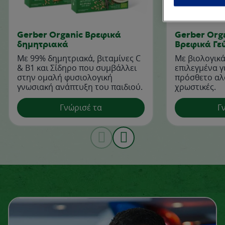
Gerber Organic Βρεφικά
Gerber Org
δημητριακά
Βρεφικά Γε
Με 99% δημητριακά, βιταμίνες C
Με βιολογικά
& B1 και Σίδηρο που συμβάλλει
επιλεγμένα γ
στην ομαλή φυσιολογική
πρόσθετο αλ
γνωσιακή ανάπτυξη του παιδιού.
χρωστικές.
Γνώρισέ τα
Γ