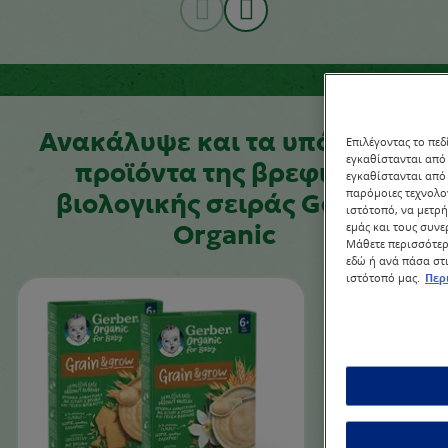
Ανακάλυψε και τα υπόλοιπα
Επιλέγοντας το πεδ
εγκαθίστανται από 
προϊόντα της βρεφικής
εγκαθίστανται από 
παρόμοιες τεχνολο
βιολογικής σειράς Gerber
ιστότοπό, να μετρ
εμάς και τους συν
Organic
Μάθετε περισσότερα
εδώ ή ανά πάσα στι
ιστότοπό μας.
Περ