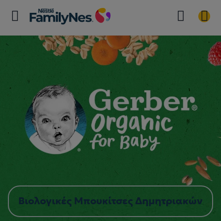
Βιολογικές Μπουκίτσες Δημητριακών