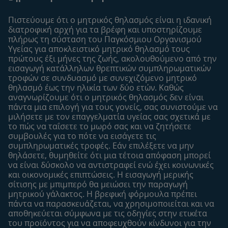
Οι Ειδικοί μας
Μοναδικά προνόμια
Συχνές ερωτήσεις
Σχετικά με εμάς
Πιστεύουμε ότι ο μητρικός θηλασμός είναι η ιδανική
Αναζήτηση
Η σελίδα μου
διατροφική αρχή για τα βρέφη και υποστηρίζουμε
πλήρως τη σύσταση του Παγκόσμιου Οργανισμού
Επικοινώνησε μαζί μας
Το προφίλ μου
Υγείας για αποκλειστικό μητρικό θηλασμό τους
Είσοδος/Εγγραφή
πρώτους έξι μήνες της ζωής, ακολουθούμενo από την
εισαγωγή κατάλληλων θρεπτικών συμπληρωματικών
Προϊόντα
τροφών σε συνδυασμό με συνεχιζόμενο μητρικό
Εύρεση προϊόντος
θηλασμό έως την ηλικία των δύο ετών. Καθώς
αναγνωρίζουμε ότι ο μητρικός θηλασμός δεν είναι
Οι μάρκες μου
πάντα μια επιλογή για τους γονείς, σας συνιστούμε να
Εύρεση καταστήματος
μιλήσετε με τον επαγγελματία υγείας σας σχετικά με
το πώς να ταΐσετε το μωρό σας και να ζητήσετε
Δείγματα
συμβουλές για το πότε να εισάγετε τις
συμπληρωματικές τροφές. Εάν επιλέξετε να μην
θηλάσετε, θυμηθείτε ότι μια τέτοια απόφαση μπορεί
να είναι δύσκολο να αντιστραφεί ενώ έχει κοινωνικές
και οικονομικές επιπτώσεις. Η εισαγωγή μερικής
σίτισης με μπιμπερό θα μειώσει την παραγωγή
μητρικού γάλακτος. Η βρεφική φόρμουλα πρέπει
πάντα να παρασκευάζεται, να χρησιμοποιείται και να
αποθηκεύεται σύμφωνα με τις οδηγίες στην ετικέτα
του προϊόντος για να αποφευχθούν κίνδυνοι για την