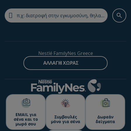
Nestlé FamilyNes Greece
ΑΛΛΑΓΉ ΧΏΡΑΣ
ΕΜΑΙL για
Συμβουλές
Δωρεάν
σένα και το
μόνο για σένα
δείγματα
μωρό σου