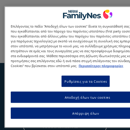
Λάβαμε το μήνυμά σου και θα
επικοινωνήσουμε μαζί σου το
Επιλέγοντας το πεδίο "Αποδοχή όλων των cookies" δίνετε τη συγκατάθεσή σας
που εγκαθίστανται από τον πάροχο του παρόντος ιστοτόπου (first party cookie
συντομότερο δυνατό.
που εγκαθίστανται από άλλους μέσω του παρόχου του παρόντος ιστοτόπου (thi
για παρόμοιες τεχνολογίες) με σκοπό να ενισχύσουμε τη συνολική σας εμπει
στον ιστότοπό, να μετρήσουμε το κοινό μας, να συλλέξουμε χρήσιμες πληρο
επιτρέπουν σε εμάς και τους συνεργάτες μας να σας προσφέρουμε διαφημίσ
Ευχαριστούμε για την επικοινωνία
στα ενδιαφέροντά σας. Μάθετε περισσότερα στη Δήλωση Ιδιωτικότητάς μας και
Home
προτιμήσεις σας επιλέγοντας εδώ ή ανά πάσα στιγμή επιλέγοντας τον σύνδεσμ
Cookies" που βρίσκεται στον ιστότοπό μας.
Περισσότερες πληροφορίες
Ρυθμίσεις για τα Cookies
Αποδοχή όλων των cookies
Απόρριψη όλων
Nestlé FamilyNes Greece
ΑΛΛΑΓΉ ΧΏΡΑΣ