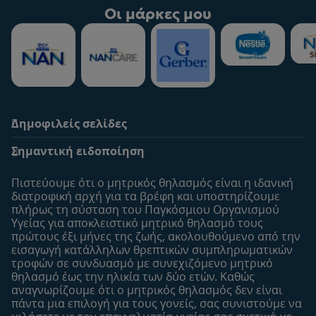
Οι μάρκες μου
Δημοφιλείς σελίδες
Υποστήριξη
To Nestlé Baby&me
Σημαντική ειδοποίηση
Οι Ειδικοί μας
Μοναδικά προνόμια
Συχνές ερωτήσεις
Σχετικά με εμάς
Πιστεύουμε ότι ο μητρικός θηλασμός είναι η ιδανική
Αναζήτηση
Η σελίδα μου
διατροφική αρχή για τα βρέφη και υποστηρίζουμε
πλήρως τη σύσταση του Παγκόσμιου Οργανισμού
Επικοινώνησε μαζί μας
Το προφίλ μου
Υγείας για αποκλειστικό μητρικό θηλασμό τους
Είσοδος/Εγγραφή
πρώτους έξι μήνες της ζωής, ακολουθούμενo από την
εισαγωγή κατάλληλων θρεπτικών συμπληρωματικών
Προϊόντα
τροφών σε συνδυασμό με συνεχιζόμενο μητρικό
Εύρεση προϊόντος
θηλασμό έως την ηλικία των δύο ετών. Καθώς
αναγνωρίζουμε ότι ο μητρικός θηλασμός δεν είναι
Οι μάρκες μου
πάντα μια επιλογή για τους γονείς, σας συνιστούμε να
Εύρεση καταστήματος