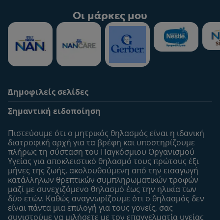
Οι μάρκες μου
Δημοφιλείς σελίδες
Υποστήριξη
To Nestlé Baby&me
Σημαντική ειδοποίηση
Οι Ειδικοί μας
Μοναδικά προνόμια
Συχνές ερωτήσεις
Σχετικά με εμάς
Πιστεύουμε ότι ο μητρικός θηλασμός είναι η ιδανική
Αναζήτηση
Η σελίδα μου
διατροφική αρχή για τα βρέφη και υποστηρίζουμε
πλήρως τη σύσταση του Παγκόσμιου Οργανισμού
Επικοινώνησε μαζί μας
Το προφίλ μου
Υγείας για αποκλειστικό θηλασμό τους πρώτους έξι
Είσοδος/Εγγραφή
μήνες της ζωής, ακολουθούμενη από την εισαγωγή
κατάλληλων θρεπτικών συμπληρωματικών τροφών
Προϊόντα
μαζί με συνεχιζόμενο θηλασμό έως την ηλικία των
Εύρεση προϊόντος
δύο ετών. Καθώς αναγνωρίζουμε ότι ο θηλασμός δεν
είναι πάντα μια επιλογή για τους γονείς, σας
Οι μάρκες μου
συνιστούμε να μιλήσετε με τον επαγγελματία υγείας