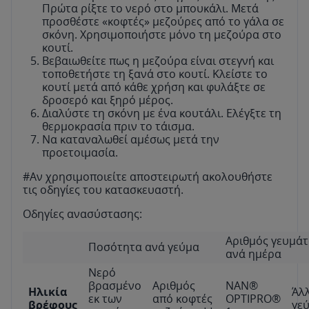
Πρώτα ρίξτε το νερό στο μπουκάλι. Μετά
προσθέστε «κοφτές» μεζούρες από το γάλα σε
σκόνη. Χρησιμοποιήστε μόνο τη μεζούρα στο
κουτί.
Βεβαιωθείτε πως η μεζούρα είναι στεγνή και
τοποθετήστε τη ξανά στο κουτί. Κλείστε το
κουτί μετά από κάθε χρήση και φυλάξτε σε
δροσερό και ξηρό μέρος.
Διαλύστε τη σκόνη με ένα κουτάλι. Ελέγξτε τη
θερμοκρασία πριν το τάισμα.
Να καταναλωθεί αμέσως μετά την
προετοιμασία.
#Αν χρησιμοποιείτε αποστειρωτή ακολουθήστε
τις οδηγίες του κατασκευαστή.
Οδηγίες ανασύστασης:
Αριθμός γευμά
Ποσότητα ανά γεύμα
ανά ημέρα
Νερό
βρασμένο
Αριθμός
NAN®
Ηλικία
Άλ
εκ των
από κοφτές
OPTIPRO®
βρέφους
γε