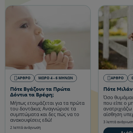
ΆΡΘΡΟ
ΜΩΡΌ 4 - 6 ΜΗΝΏΝ
ΆΡΘΡΟ
Πότε Βγάζουν τα Πρώτα
Πότε Μιλάν
Δόντια τα Βρέφη;
Όσο θυμάμαι 
Μήπως ετοιμάζεται για τα πρώτα
που είπε ο 
του δοντάκια; Αναγνώρισε τα
ανατριχιάζω 
συμπτώματα και δες πώς να το
αίσθηση υπε
ανακουφίσεις εδώ!
μπορούμε να
3 λεπτά ανάγνωσ
παιδιά σε αυ
2 λεπτά ανάγνωση
εξέλιξη;
Διάβ