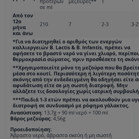
προτέρων
μεζούρες**
1
σε ml
Από τον
12ο
210
7
2-3
3-2
μήνα
και άνω
*Για να διατηρηθεί ο αριθμός των ενεργών
καλλιεργειών B. Lactis & B. Infantis, πρέπει να
αφήσετε το βραστό νερό να γίνει χλιαρό, περίπο
θερμοκρασία σώματος, πριν προσθέσετε τη σκόν
**Χρησιμοποιείτε μόνο τη μεζούρα που θα βρείτ
μέσα στο κουτί. Περισσότερη ή λιγότερη ποσότη
σκόνης από την ενδεδειγμένη θα οδηγήσει είτε σ
αφυδάτωση είτε σε μη σωστή διατροφή. Μην
αλλάζετε τις δοσολογίες χωρίς ιατρική συμβουλή
***Παιδιά 1-3 ετών πρέπει να ακολουθούν μια υγ
διατροφή σε συνδυασμό με ρόφημα γάλακτος.
Ανασύσταση
: 13,7g + 90 ml νερό = 100 ml
Βάρος μεζούρας:
4,56g
Προειδοποίηση:
Άβραστο νερό, άβραστα σκεύη ή μη σωστή