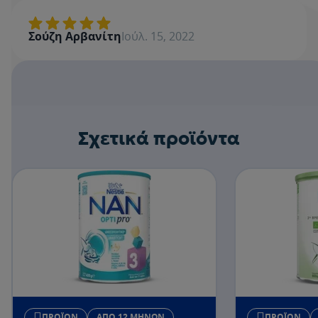
Βαθμολογία
Όνομα
Σούζη Αρβανίτη
Ιούλ. 15, 2022
Γράψε μία κριτική
Σχετικά προϊόντα
ΠΡΟΪΌΝ
ΑΠΌ 12 ΜΗΝΏΝ
ΠΡΟΪΌΝ