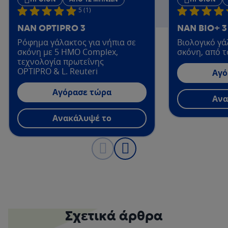
5 (1)
NAN OPTIPRO 3
ΝΑΝ ΒΙΟ+ 3
Ρόφημα γάλακτος για νήπια σε
Βιολογικό γά
σκόνη με 5 ΗΜΟ
Complex
,
σκόνη, από τ
τεχνολογία πρωτεΐνης
OPTIPRO
&
L
.
Reuteri
Αγό
Αγόρασε τώρα
Ανα
Ανακάλυψέ το
Σχετικά άρθρα