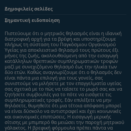
Δημοφιλείς σελίδες
Υποστήριξη
To Nestlé Baby&me
Σημαντική ειδοποίηση
Οι Ειδικοί μας
Μοναδικά προνόμια
Συχνές ερωτήσεις
Σχετικά με εμάς
Πιστεύουμε ότι ο μητρικός θηλασμός είναι η ιδανική
Αναζήτηση
Η σελίδα μου
διατροφική αρχή για τα βρέφη και υποστηρίζουμε
πλήρως τη σύσταση του Παγκόσμιου Οργανισμού
Επικοινώνησε μαζί μας
Το προφίλ μου
Υγείας για αποκλειστικό θηλασμό τους πρώτους έξι
Είσοδος/Εγγραφή
μήνες της ζωής, ακολουθούμενη από την εισαγωγή
κατάλληλων θρεπτικών συμπληρωματικών τροφών
Προϊόντα
μαζί με συνεχιζόμενο θηλασμό έως την ηλικία των
Εύρεση προϊόντος
δύο ετών. Καθώς αναγνωρίζουμε ότι ο θηλασμός δεν
είναι πάντα μια επιλογή για τους γονείς, σας
Οι μάρκες μου
συνιστούμε να μιλήσετε με τον επαγγελματία υγείας
Εύρεση καταστήματος
σας σχετικά με το πώς να ταΐσετε το μωρό σας και να
ζητήσετε συμβουλές για το πότε να εισάγετε τις
Δείγματα
συμπληρωματικές τροφές. Εάν επιλέξετε να μην
θηλάσετε, θυμηθείτε ότι μια τέτοια απόφαση μπορεί
να είναι δύσκολο να αντιστραφεί και έχει κοινωνικές
και οικονομικές επιπτώσεις. Η εισαγωγή μερικής
σίτισης με μπιμπερό θα μειώσει την παροχή μητρικού
γάλακτος. Η βρεφική φόρμουλα πρέπει πάντα να