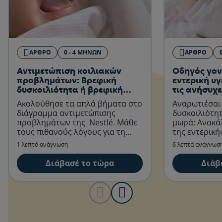
ΆΡΘΡΟ
0 - 4 ΜΗΝΏΝ
ΆΡΘΡΟ
Αντιμετώπιση κοιλιακών
Οδηγός γον
προβλημάτων: Βρεφική
εντερική υγ
δυσκοιλιότητα ή βρεφική
τις ανήσυχε
διάρροια;
Ακολούθησε τα απλά βήματα στο
Αναρωτιέσαι 
διάγραμμα αντιμετώπισης
δυσκοιλιότητ
προβλημάτων της Nestlé. Μάθε
μωρά; Ανακά
τους πιθανούς λόγους για τη
της εντερική
δυσκοιλιότητα ή τη διάρροια του
σου και μάθε
1 λεπτό ανάγνωση
6 λεπτά ανάγνωσ
μωρού σου.
βοηθήσεις.
Διάβασέ το τώρα
Διάβ