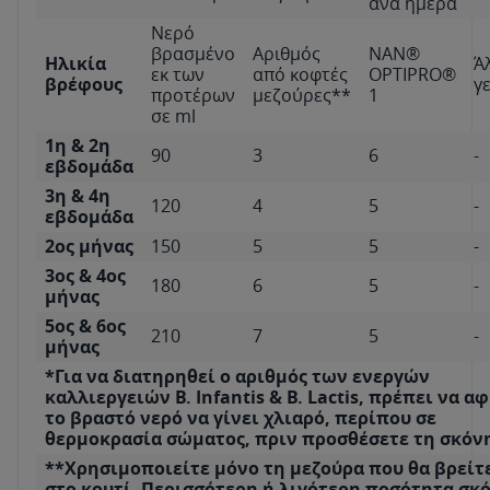
ανά ημέρα
Νερό
βρασμένο
Αριθμός
NAN®
Ηλικία
Ά
εκ των
από κοφτές
OPTIPRO®
βρέφους
γ
προτέρων
μεζούρες**
1
σε ml
1η & 2η
90
3
6
-
εβδομάδα
3η & 4η
120
4
5
-
εβδομάδα
2ος μήνας
150
5
5
-
3ος & 4ος
180
6
5
-
μήνας
5ος & 6ος
210
7
5
-
μήνας
*Για να διατηρηθεί ο αριθμός των ενεργών
καλλιεργειών B. Infantis & B. Lactis, πρέπει να α
το βραστό νερό να γίνει χλιαρό, περίπου σε
θερμοκρασία σώματος, πριν προσθέσετε τη σκόν
**Χρησιμοποιείτε μόνο τη μεζούρα που θα βρείτ
στο κουτί. Περισσότερη ή λιγότερη ποσότητα σκ