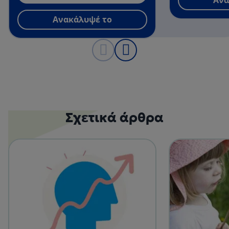
Ανα
Ανακάλυψέ το
Σχετικά άρθρα