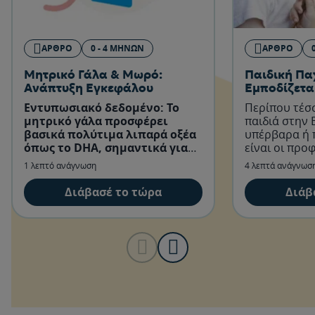
ΆΡΘΡΟ
0 - 4 ΜΗΝΏΝ
ΆΡΘΡΟ
Μητρικό Γάλα & Μωρό:
Παιδική Πα
Ανάπτυξη Εγκεφάλου
Εμποδίζετα
Εντυπωσιακό δεδομένο: Το
Περίπου τέσ
μητρικό γάλα προσφέρει
παιδιά στην 
βασικά πολύτιμα λιπαρά οξέα
υπέρβαρα ή 
όπως το DHA, σημαντικά για
είναι οι προ
την ανάπτυξη του εγκεφάλου
μπορείς να π
1 λεπτό ανάγνωση
4 λεπτά ανάγνωσ
του μωρού.
αποφύγεις κά
παχυσαρκίας 
Διάβασέ το τώρα
Διάβ