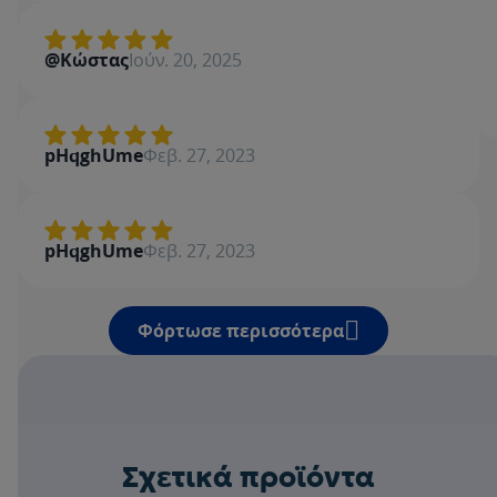
Βαθμολογία
Όνομα
@Κώστας
Ιούν. 20, 2025
Γράψε μία κριτική
pHqghUme
Φεβ. 27, 2023
pHqghUme
Φεβ. 27, 2023
Φόρτωσε περισσότερα
Σχετικά προϊόντα