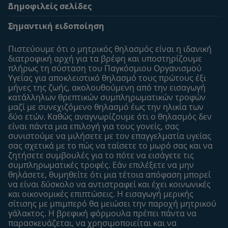
Δημοφιλείς σελίδες
Υποστήριξη
To Nestlé Baby&me
Σημαντική ειδοποίηση
Οι Ειδικοί μας
Μοναδικά προνόμια
Συχνές ερωτήσεις
Σχετικά με εμάς
Πιστεύουμε ότι ο μητρικός θηλασμός είναι η ιδανική
Αναζήτηση
Η σελίδα μου
διατροφική αρχή για τα βρέφη και υποστηρίζουμε
πλήρως τη σύσταση του Παγκόσμιου Οργανισμού
Επικοινώνησε μαζί μας
Το προφίλ μου
Υγείας για αποκλειστικό θηλασμό τους πρώτους έξι
Είσοδος/Εγγραφή
μήνες της ζωής, ακολουθούμενη από την εισαγωγή
κατάλληλων θρεπτικών συμπληρωματικών τροφών
Προϊόντα
μαζί με συνεχιζόμενο θηλασμό έως την ηλικία των
Εύρεση προϊόντος
δύο ετών. Καθώς αναγνωρίζουμε ότι ο θηλασμός δεν
είναι πάντα μια επιλογή για τους γονείς, σας
Οι μάρκες μου
συνιστούμε να μιλήσετε με τον επαγγελματία υγείας
Εύρεση καταστήματος
σας σχετικά με το πώς να ταΐσετε το μωρό σας και να
ζητήσετε συμβουλές για το πότε να εισάγετε τις
Δείγματα
συμπληρωματικές τροφές. Εάν επιλέξετε να μην
θηλάσετε, θυμηθείτε ότι μια τέτοια απόφαση μπορεί
να είναι δύσκολο να αντιστραφεί και έχει κοινωνικές
και οικονομικές επιπτώσεις. Η εισαγωγή μερικής
σίτισης με μπιμπερό θα μειώσει την παροχή μητρικού
γάλακτος. Η βρεφική φόρμουλα πρέπει πάντα να
παρασκευάζεται, να χρησιμοποιείται και να