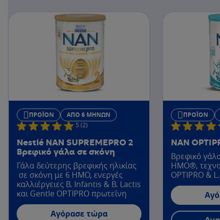
ΠΡΟΪΌΝ
ΑΠΌ 6 ΜΗΝΏΝ
ΠΡΟΪΌΝ
5 (2)
Nestlé NAN SUPREMEPRO 2
NAN OPTIP
Βρεφικό γάλα σε σκόνη
Βρεφικό γάλα
Γάλα δεύτερης βρεφικής ηλικίας
HMO®, τεχνο
σε σκόνη με 6 ΗΜΟ, ενεργές
OPTIPRO & L.
καλλιέργειες Β. Infantis & B. Lactis
και Gentle OPTIPRO πρωτεΐνη
Αγό
Αγόρασε τώρα