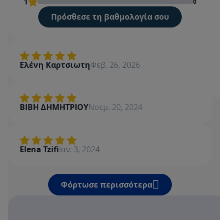
1
0
Πρόσθεσε τη βαθμολογία σου
Βαθμολογία
Όνομα
Ελένη Καρτσιωτη
Φεβ. 26, 2026
Γράψε μία κριτική
ΒΙΒΗ ΔΗΜΗΤΡΙΟΥ
Νοεμ. 20, 2024
Elena Tzifi
Ιαν. 3, 2024
Φόρτωσε περισσότερα