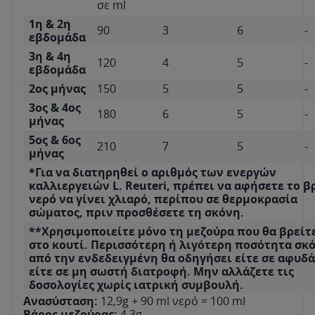
σε ml
1η & 2η
90
3
6
-
εβδομάδα
3η & 4η
120
4
5
-
εβδομάδα
2ος μήνας
150
5
5
-
3ος & 4ος
180
6
5
-
μήνας
5ος & 6ος
210
7
5
-
μήνας
*Για να διατηρηθεί ο αριθμός των ενεργών
καλλιεργειών L. Reuteri, πρέπει να αφήσετε το β
νερό να γίνει χλιαρό, περίπου σε θερμοκρασία
σώματος, πριν προσθέσετε τη σκόνη.
**Χρησιμοποιείτε μόνο τη μεζούρα που θα βρείτ
στο κουτί. Περισσότερη ή λιγότερη ποσότητα σκ
από την ενδεδειγμένη θα οδηγήσει είτε σε αφυδ
είτε σε μη σωστή διατροφή. Μην αλλάζετε τις
δοσολογίες χωρίς ιατρική συμβουλή.
Ανασύσταση:
12,9g + 90 ml νερό = 100 ml
Βάρος μεζούρας:
4,3g