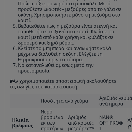
Πρώτα ρίξτε το νερό στο μπουκάλι. Μετά
προσθέστε «κοφτές» μεζούρες από το γάλα σε
σκόνη. Χρησιμοποιήστε μόνο τη μεζούρα στο
κουτί.
Βεβαιωθείτε πως η μεζούρα είναι στεγνή και
τοποθετήστε τη ξανά στο κουτί. Κλείστε το
κουτί μετά από κάθε χρήση και φυλάξτε σε
δροσερό και ξηρό μέρος.
Κλείστε το μπιμπερό και ανακινήστε καλά
μέχρι να διαλυθεί η σκόνη. Ελέγξτε τη
θερμοκρασία πριν το τάισμα.
Να καταναλωθεί αμέσως μετά την
προετοιμασία.
#Αν χρησιμοποιείτε αποστειρωτή ακολουθήστε
τις οδηγίες του κατασκευαστή.
Αριθμός γευμ
Ποσότητα ανά γεύμα
ανά ημέρα
Νερό
βρασμένο
Αριθμός
NAN®
Ηλικία
Ά
εκ των
από κοφτές
OPTIPRO®
βρέφους
γ
προτέρων
μεζούρες**
1