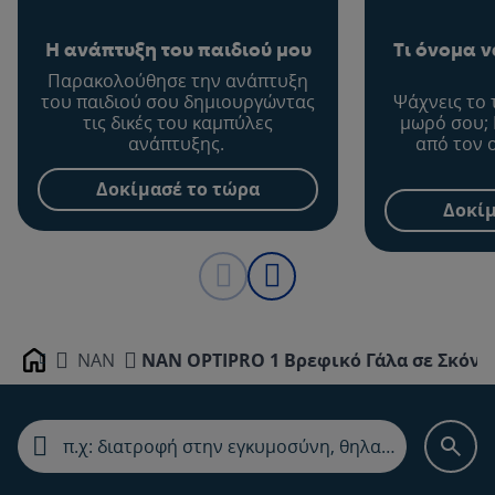
Η ανάπτυξη του παιδιού μου
Τι όνομα 
Παρακολούθησε την ανάπτυξη
του παιδιού σου δημιουργώντας
Ψάχνεις το 
τις δικές του καμπύλες
μωρό σου; 
ανάπτυξης.
από τον 
Δοκίμασέ το τώρα
Δοκίμ
NAN
NAN OPTIPRO 1 Βρεφικό Γάλα σε Σκόνη
Home