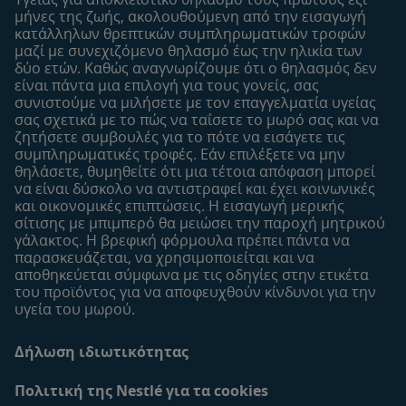
Είσοδος/Εγγραφή
μήνες της ζωής, ακολουθούμενη από την εισαγωγή
κατάλληλων θρεπτικών συμπληρωματικών τροφών
Προϊόντα
μαζί με συνεχιζόμενο θηλασμό έως την ηλικία των
Εύρεση προϊόντος
δύο ετών. Καθώς αναγνωρίζουμε ότι ο θηλασμός δεν
είναι πάντα μια επιλογή για τους γονείς, σας
Οι μάρκες μου
συνιστούμε να μιλήσετε με τον επαγγελματία υγείας
Εύρεση καταστήματος
σας σχετικά με το πώς να ταΐσετε το μωρό σας και να
ζητήσετε συμβουλές για το πότε να εισάγετε τις
Δείγματα
συμπληρωματικές τροφές. Εάν επιλέξετε να μην
θηλάσετε, θυμηθείτε ότι μια τέτοια απόφαση μπορεί
να είναι δύσκολο να αντιστραφεί και έχει κοινωνικές
και οικονομικές επιπτώσεις. Η εισαγωγή μερικής
σίτισης με μπιμπερό θα μειώσει την παροχή μητρικού
γάλακτος. Η βρεφική φόρμουλα πρέπει πάντα να
παρασκευάζεται, να χρησιμοποιείται και να
αποθηκεύεται σύμφωνα με τις οδηγίες στην ετικέτα
του προϊόντος για να αποφευχθούν κίνδυνοι για την
υγεία του μωρού.
Δήλωση ιδιωτικότητας
Πολιτική της Nestlé για τα cookies