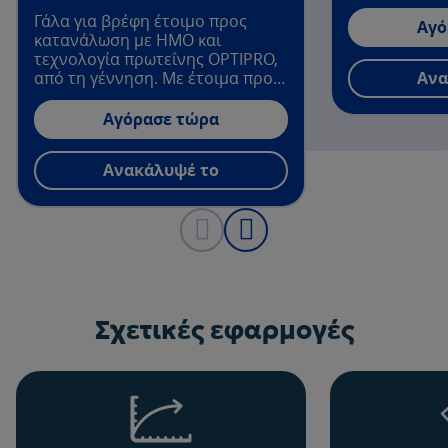
Γάλα για βρέφη έτοιμο προς
Αγό
κατανάλωση με ΗΜΟ και
τεχνολογία πρωτεΐνης OPTIPRO,
από τη γέννηση. Με έτοιμα προς
Ανα
χρήση αποστειρωμένα
μπουκάλια και θηλές
Αγόρασε τώρα
Ανακάλυψέ το
Σχετικές εφαρμογές