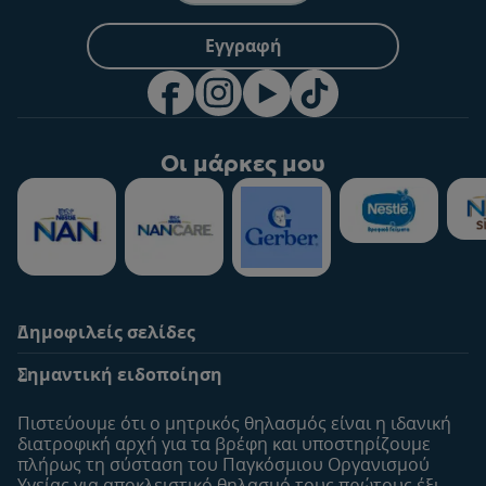
Εγγραφή
Οι μάρκες μου
Δημοφιλείς σελίδες
Υποστήριξη
To Nestlé Baby&me
Σημαντική ειδοποίηση
Οι Ειδικοί μας
Μοναδικά προνόμια
Συχνές ερωτήσεις
Σχετικά με εμάς
Πιστεύουμε ότι ο μητρικός θηλασμός είναι η ιδανική
Αναζήτηση
Η σελίδα μου
διατροφική αρχή για τα βρέφη και υποστηρίζουμε
πλήρως τη σύσταση του Παγκόσμιου Οργανισμού
Επικοινώνησε μαζί μας
Το προφίλ μου
Υγείας για αποκλειστικό θηλασμό τους πρώτους έξι