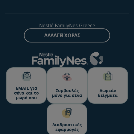
Nestlé FamilyNes Greece
ΑΛΛΑΓΉ ΧΏΡΑΣ
ΕΜΑΙL για
Συμβουλές
Δωρεάν
σένα και το
μόνο για σένα
δείγματα
μωρό σου
Διαδραστικές
εφαρμογές