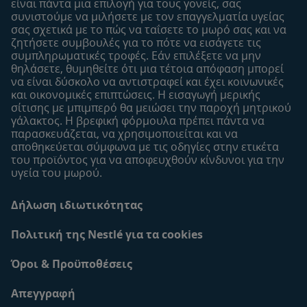
είναι πάντα μια επιλογή για τους γονείς, σας
Οι μάρκες μου
συνιστούμε να μιλήσετε με τον επαγγελματία υγείας
Εύρεση καταστήματος
σας σχετικά με το πώς να ταΐσετε το μωρό σας και να
ζητήσετε συμβουλές για το πότε να εισάγετε τις
Δείγματα
συμπληρωματικές τροφές. Εάν επιλέξετε να μην
θηλάσετε, θυμηθείτε ότι μια τέτοια απόφαση μπορεί
να είναι δύσκολο να αντιστραφεί και έχει κοινωνικές
και οικονομικές επιπτώσεις. Η εισαγωγή μερικής
σίτισης με μπιμπερό θα μειώσει την παροχή μητρικού
γάλακτος. Η βρεφική φόρμουλα πρέπει πάντα να
παρασκευάζεται, να χρησιμοποιείται και να
αποθηκεύεται σύμφωνα με τις οδηγίες στην ετικέτα
του προϊόντος για να αποφευχθούν κίνδυνοι για την
υγεία του μωρού.
Δήλωση ιδιωτικότητας
Πολιτική της Nestlé για τα cookies
Όροι & Προϋποθέσεις
Απεγγραφή