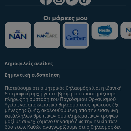
Οι μάρκες μου
Δημοφιλείς σελίδες
Υποστήριξη
To Nestlé Baby&me
Σημαντική ειδοποίηση
Οι Ειδικοί μας
Μοναδικά προνόμια
Συχνές ερωτήσεις
Σχετικά με εμάς
Πιστεύουμε ότι ο μητρικός θηλασμός είναι η ιδανική
Αναζήτηση
Η σελίδα μου
διατροφική αρχή για τα βρέφη και υποστηρίζουμε
πλήρως τη σύσταση του Παγκόσμιου Οργανισμού
Επικοινώνησε μαζί μας
Το προφίλ μου
Υγείας για αποκλειστικό θηλασμό τους πρώτους έξι
Είσοδος/Εγγραφή
μήνες της ζωής, ακολουθούμενη από την εισαγωγή
κατάλληλων θρεπτικών συμπληρωματικών τροφών
Προϊόντα
μαζί με συνεχιζόμενο θηλασμό έως την ηλικία των
Εύρεση προϊόντος
δύο ετών. Καθώς αναγνωρίζουμε ότι ο θηλασμός δεν