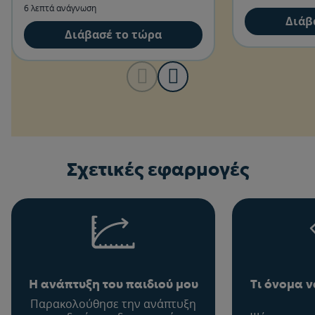
σημαντικό;
6 λεπτά ανάγνωση
Διάβ
Διάβασέ το τώρα
Σχετικές εφαρμογές
Η ανάπτυξη του παιδιού μου
Τι όνομα 
Παρακολούθησε την ανάπτυξη