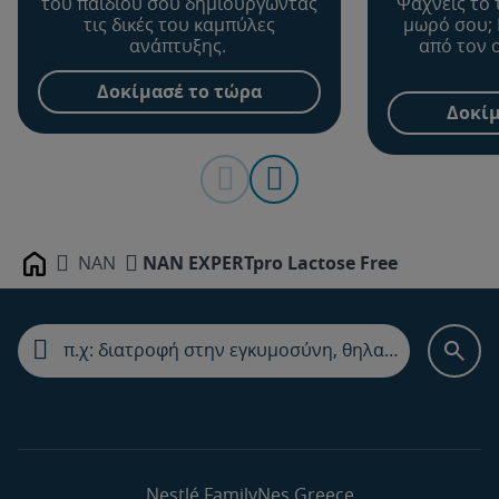
του παιδιού σου δημιουργώντας
Ψάχνεις το 
τις δικές του καμπύλες
μωρό σου; 
ανάπτυξης.
από τον 
Δοκίμασέ το τώρα
Δοκίμ
NAN
NAN EXPERTpro Lactose Free
Home
Nestlé FamilyNes Greece