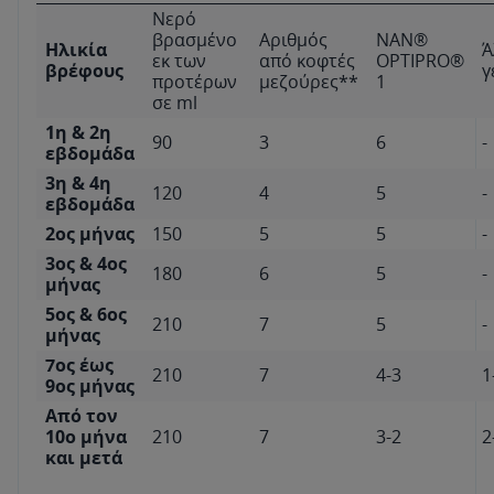
Νερό
βρασμένο
Αριθμός
NAN®
Ηλικία
Ά
εκ των
από κοφτές
OPTIPRO®
βρέφους
γ
προτέρων
μεζούρες**
1
σε ml
1η & 2η
90
3
6
-
εβδομάδα
3η & 4η
120
4
5
-
εβδομάδα
2ος μήνας
150
5
5
-
3ος & 4ος
180
6
5
-
μήνας
5ος & 6ος
210
7
5
-
μήνας
7ος έως
210
7
4-3
1
9ος μήνας
Από τον
10ο μήνα
210
7
3-2
2
και μετά