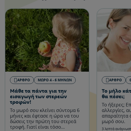
ΆΡΘΡΟ
ΜΩΡΌ 4 - 6 ΜΗΝΏΝ
ΆΡΘΡΟ
Μάθε τα πάντα για την
Το μήλο κά
εισαγωγή των στερεών
θα πέσει;
τροφών!
Το ήξερες; Ε
Το μωρό σου κλείνει σύντομα 6
αλλεργίες, α
μήνες και έφτασε η ώρα να του
απαραίτητα ό
δώσεις την πρώτη του στερεά
μωρό σου.
τροφή. Γιατί είναι τόσο
3 λεπτά ανάγνωσ